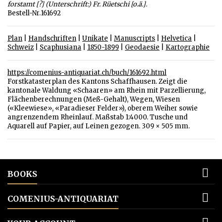
forstamt [?] (Unterschrift:) Fr. Rüetschi [o.ä.].
Bestell-Nr.161692
Plan
|
Handschriften
|
Unikate
|
Manuscripts
|
Helvetica
|
Schweiz
|
Scaphusiana
|
1850-1899
|
Geodaesie
|
Kartographie
https://comenius-antiquariat.ch/buch/161692.html
Forstkatasterplan des Kantons Schaffhausen. Zeigt die
kantonale Waldung «Schaaren» am Rhein mit Parzellierung,
Flächenberechnungen (Meß-Gehalt), Wegen, Wiesen
(«Kleewiese», «Paradieser Felder»), oberem Weiher sowie
angrenzendem Rheinlauf. Maßstab 1:4000. Tusche und
Aquarell auf Papier, auf Leinen gezogen. 309 × 505 mm.

BOOKS

COMENIUS-ANTIQUARIAT