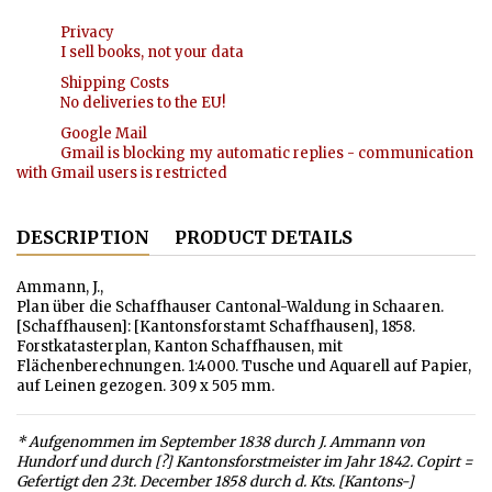
Privacy
I sell books, not your data
Shipping Costs
No deliveries to the EU!
Google Mail
Gmail is blocking my automatic replies - communication
with Gmail users is restricted
DESCRIPTION
PRODUCT DETAILS
Ammann, J.,
Plan über die Schaffhauser Cantonal-Waldung in Schaaren.
[Schaffhausen]: [Kantonsforstamt Schaffhausen], 1858.
Forstkatasterplan, Kanton Schaffhausen, mit
Flächenberechnungen. 1:4000. Tusche und Aquarell auf Papier,
auf Leinen gezogen. 309 x 505 mm.
* Aufgenommen im September 1838 durch J. Ammann von
Hundorf und durch [?] Kantonsforstmeister im Jahr 1842. Copirt =
Gefertigt den 23t. December 1858 durch d. Kts. [Kantons-]