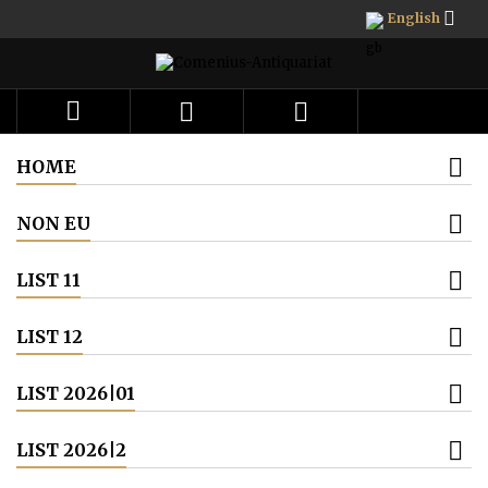

English



HOME
NON EU
LIST 11
LIST 12
LIST 2026|01
LIST 2026|2