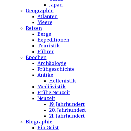
Japan
Geographie
Atlanten
Meere
Reisen
Berge
Expeditionen
Touristik
Führer
Epochen
Archäologie
Frühgeschichte
Antike
Hellenistik
Mediävistik
Frühe Neuzeit
Neuzeit
19. Jahrhundert
20. Jahrhundert
21. Jahrhundert
Biographie
Bio Geist