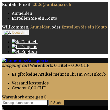
Kontakt
Email:
2026@anti.quar.ch
Anmelden
Erstellen Sie ein Konto
Willkommen,
Anmelden
oder
Erstellen Sie ein Konto
Deutsch

Deutsch
Français
English
shopping_cart
Warenkorb:
0
Titel - 0,00 CHF
Es gibt keine Artikel mehr in Ihrem Warenkorb
Versand
kostenlos
Gesamt
0,00 CHF
Warenkorb anzeigen


Suche
