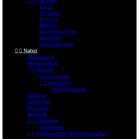


Gattung
Lyrik
Dramen
Erotica
Humor
Kinderbuecher
Mundart
Journalismus


Natur
Allgemein
Mathematik


Physik
Astronomie


Geodäsie
Meteorologie
Chemie
Geologie
Biologie
Botanik


Zoologie
Haustiere


Angewandte Wissenschaften