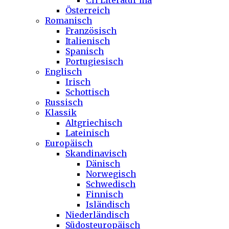
CH Literatur ma
Österreich
Romanisch
Französisch
Italienisch
Spanisch
Portugiesisch
Englisch
Irisch
Schottisch
Russisch
Klassik
Altgriechisch
Lateinisch
Europäisch
Skandinavisch
Dänisch
Norwegisch
Schwedisch
Finnisch
Isländisch
Niederländisch
Südosteuropäisch