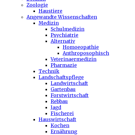
Zoologie
Haustiere
Angewandte Wissenschaften
Medizin
Schulmedizin
Psychiatrie
Alternativ
Homoeopathie
Anthroposophisch
Veterinaermedizin
Pharmazie
Technik
Landschaftspflege
Landwirtschaft
Gartenbau
Forstwirtschaft
Rebbau
Jagd
Fischerei
Hauswirtschaft
Kochen
Ernährung