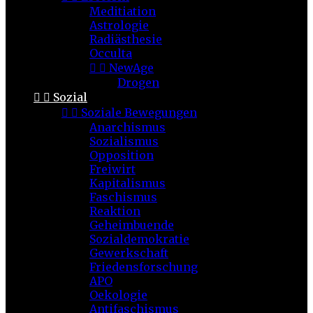
Meditiation
Astrologie
Radiästhesie
Occulta


NewAge
Drogen


Sozial


Soziale Bewegungen
Anarchismus
Sozialismus
Opposition
Freiwirt
Kapitalismus
Faschismus
Reaktion
Geheimbuende
Sozialdemokratie
Gewerkschaft
Friedensforschung
APO
Oekologie
Antifaschismus