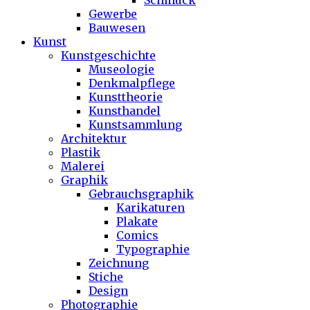
Schmuck
Gewerbe
Bauwesen
Kunst
Kunstgeschichte
Museologie
Denkmalpflege
Kunsttheorie
Kunsthandel
Kunstsammlung
Architektur
Plastik
Malerei
Graphik
Gebrauchsgraphik
Karikaturen
Plakate
Comics
Typographie
Zeichnung
Stiche
Design
Photographie