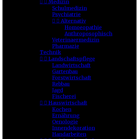


Medizin
Schulmedizin
Psychiatrie


Alternativ
Homoeopathie
Anthroposophisch
Veterinaermedizin
Pharmazie
Technik


Landschaftspflege
Landwirtschaft
Gartenbau
Forstwirtschaft
Rebbau
Jagd
Fischerei


Hauswirtschaft
Kochen
Ernährung
Oenologie
Innendekoration
Handarbeiten