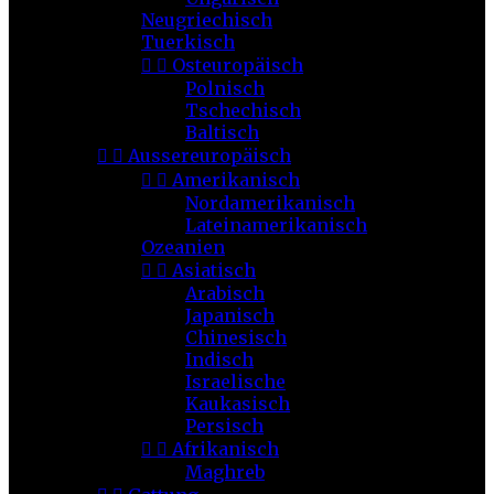
Neugriechisch
Tuerkisch


Osteuropäisch
Polnisch
Tschechisch
Baltisch


Aussereuropäisch


Amerikanisch
Nordamerikanisch
Lateinamerikanisch
Ozeanien


Asiatisch
Arabisch
Japanisch
Chinesisch
Indisch
Israelische
Kaukasisch
Persisch


Afrikanisch
Maghreb