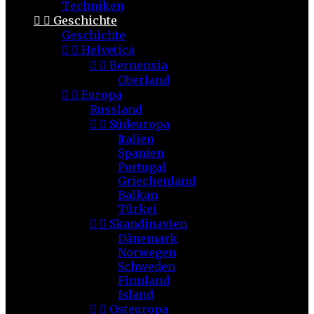
Techniken


Geschichte
Geschichte


Helvetica


Bernensia
Oberland


Europa
Russland


Südeuropa
Italien
Spanien
Portugal
Griechenland
Balkan
Türkei


Skandinavien
Dänemark
Norwegen
Schweden
Finnland
Island


Osteuropa