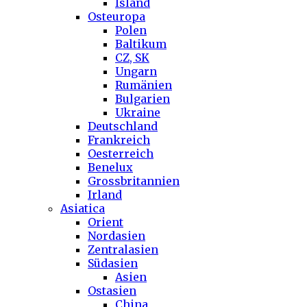
Island
Osteuropa
Polen
Baltikum
CZ, SK
Ungarn
Rumänien
Bulgarien
Ukraine
Deutschland
Frankreich
Oesterreich
Benelux
Grossbritannien
Irland
Asiatica
Orient
Nordasien
Zentralasien
Südasien
Asien
Ostasien
China