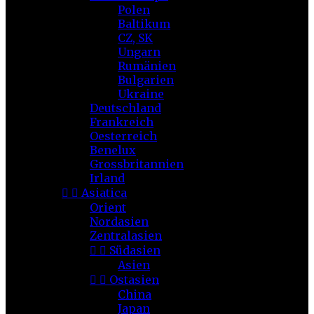
Polen
Baltikum
CZ, SK
Ungarn
Rumänien
Bulgarien
Ukraine
Deutschland
Frankreich
Oesterreich
Benelux
Grossbritannien
Irland


Asiatica
Orient
Nordasien
Zentralasien


Südasien
Asien


Ostasien
China
Japan