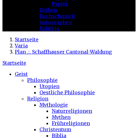
Papier
Reihen
Buchschmuck
Autographen
Exlibris
Startseite
Varia
Plan .:. Schaffhauser Cantonal-Waldung
Startseite
Geist
Philosophie
Utopien
Oestliche Philosophie
Religion
Mythologie
Naturreligionen
Mythen
Frühreligionen
Christentum
Biblia