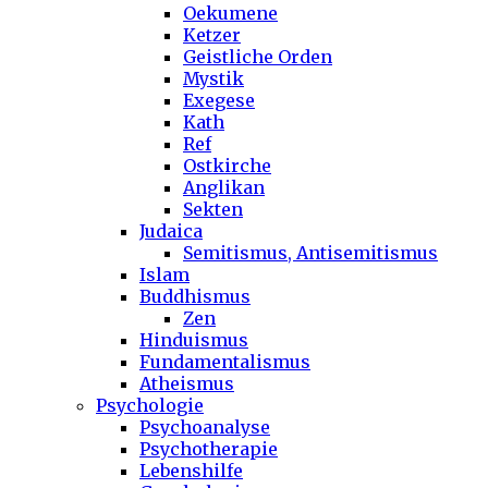
Oekumene
Ketzer
Geistliche Orden
Mystik
Exegese
Kath
Ref
Ostkirche
Anglikan
Sekten
Judaica
Semitismus, Antisemitismus
Islam
Buddhismus
Zen
Hinduismus
Fundamentalismus
Atheismus
Psychologie
Psychoanalyse
Psychotherapie
Lebenshilfe