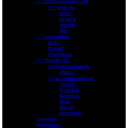


Betriebswirtschaft


Verkehr
Bahn
Aviatik
Nautik
Mfz


Industrien
Holz
Metall
Chemisch


Handwerk


Feinmechanik
Uhren


Kunsthandwerk
Textil
Teppich
Keramik
Holz
Metall
Schmuck
Gewerbe
Bauwesen