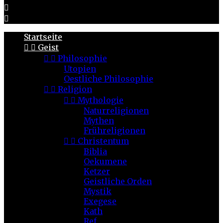


Startseite


Geist


Philosophie
Utopien
Oestliche Philosophie


Religion


Mythologie
Naturreligionen
Mythen
Frühreligionen


Christentum
Biblia
Oekumene
Ketzer
Geistliche Orden
Mystik
Exegese
Kath
Ref