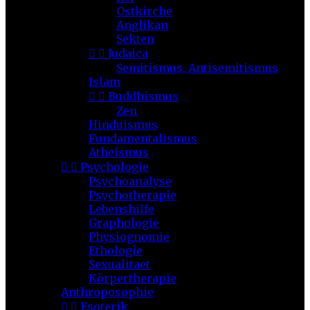
Ostkirche
Anglikan
Sekten


Judaica
Semitismus, Antisemitismus
Islam


Buddhismus
Zen
Hinduismus
Fundamentalismus
Atheismus


Psychologie
Psychoanalyse
Psychotherapie
Lebenshilfe
Graphologie
Physiognomie
Ethologie
Sexualitaet
Körpertherapie
Anthroposophie


Esoterik