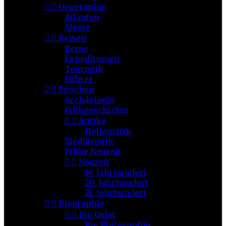


Geographie
Atlanten
Meere


Reisen
Berge
Expeditionen
Touristik
Führer


Epochen
Archäologie
Frühgeschichte


Antike
Hellenistik
Mediävistik
Frühe Neuzeit


Neuzeit
19. Jahrhundert
20. Jahrhundert
21. Jahrhundert


Biographie


Bio Geist
Bio Philosophie