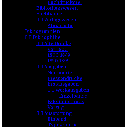
Buchdruckerei
Bibliothekswesen
Buchhandel


Verlagswesen
Almanache
Bibliographien


Bibliophilie


Alte Drucke
Vor 1800
1800-1849
1850-1899


Ausgaben
Nummeriert
Pressendrucke
Erstausgaben


Werkausgaben
Einzelbände
Faksimiledruck
Vorzug


Ausstattung
Einband
Typographie