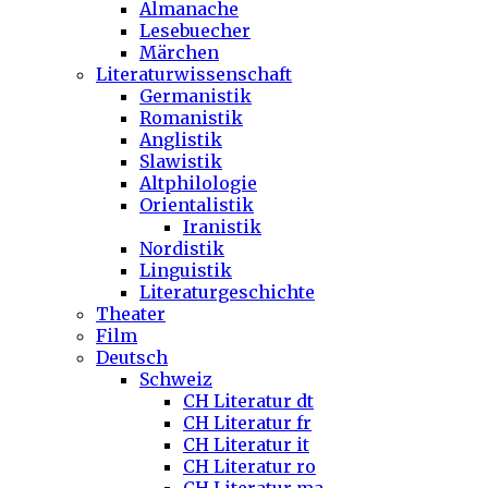
Almanache
Lesebuecher
Märchen
Literaturwissenschaft
Germanistik
Romanistik
Anglistik
Slawistik
Altphilologie
Orientalistik
Iranistik
Nordistik
Linguistik
Literaturgeschichte
Theater
Film
Deutsch
Schweiz
CH Literatur dt
CH Literatur fr
CH Literatur it
CH Literatur ro