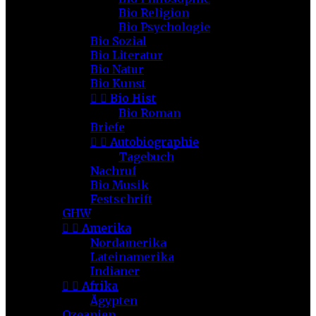
Bio Religion
Bio Psychologie
Bio Sozial
Bio Literatur
Bio Natur
Bio Kunst


Bio Hist
Bio Roman
Briefe


Autobiographie
Tagebuch
Nachruf
Bio Musik
Festschrift
GHW


Amerika
Nordamerika
Lateinamerika
Indianer


Afrika
Ägypten
Ozeanien