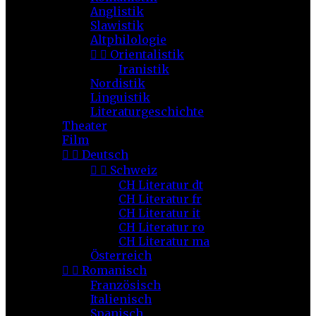
Anglistik
Slawistik
Altphilologie


Orientalistik
Iranistik
Nordistik
Linguistik
Literaturgeschichte
Theater
Film


Deutsch


Schweiz
CH Literatur dt
CH Literatur fr
CH Literatur it
CH Literatur ro
CH Literatur ma
Österreich


Romanisch
Französisch
Italienisch
Spanisch