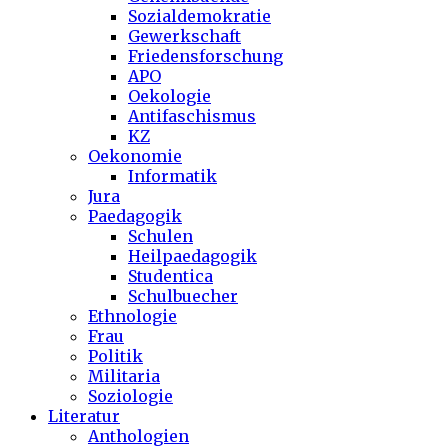
Sozialdemokratie
Gewerkschaft
Friedensforschung
APO
Oekologie
Antifaschismus
KZ
Oekonomie
Informatik
Jura
Paedagogik
Schulen
Heilpaedagogik
Studentica
Schulbuecher
Ethnologie
Frau
Politik
Militaria
Soziologie
Literatur
Anthologien