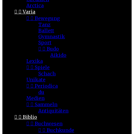
Arctica


Varia


Bewegung
Tanz
Ballett
Gymnastik
Sport


Budo
Aikido
Lexika


Spiele
Schach
Unikate


Periodica
du
Medien


Sammeln
Antiquitäten


Biblio


Buchwesen


Buchkunde