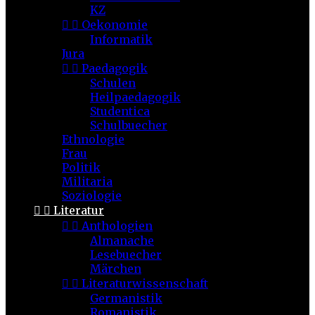
KZ


Oekonomie
Informatik
Jura


Paedagogik
Schulen
Heilpaedagogik
Studentica
Schulbuecher
Ethnologie
Frau
Politik
Militaria
Soziologie


Literatur


Anthologien
Almanache
Lesebuecher
Märchen


Literaturwissenschaft
Germanistik
Romanistik