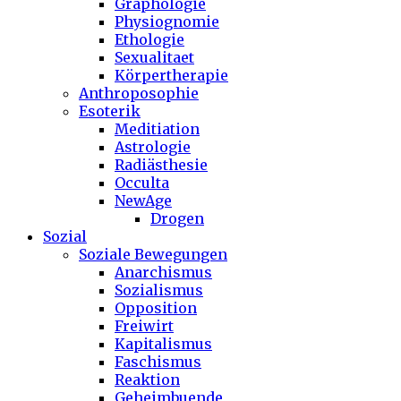
Graphologie
Physiognomie
Ethologie
Sexualitaet
Körpertherapie
Anthroposophie
Esoterik
Meditiation
Astrologie
Radiästhesie
Occulta
NewAge
Drogen
Sozial
Soziale Bewegungen
Anarchismus
Sozialismus
Opposition
Freiwirt
Kapitalismus
Faschismus
Reaktion
Geheimbuende