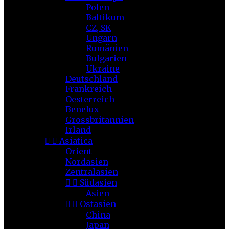
Polen
Baltikum
CZ, SK
Ungarn
Rumänien
Bulgarien
Ukraine
Deutschland
Frankreich
Oesterreich
Benelux
Grossbritannien
Irland


Asiatica
Orient
Nordasien
Zentralasien


Südasien
Asien


Ostasien
China
Japan