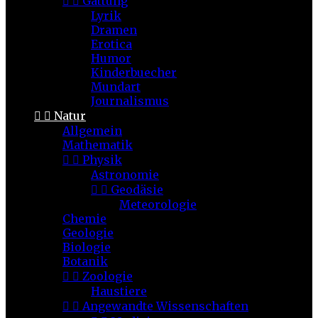


Gattung
Lyrik
Dramen
Erotica
Humor
Kinderbuecher
Mundart
Journalismus


Natur
Allgemein
Mathematik


Physik
Astronomie


Geodäsie
Meteorologie
Chemie
Geologie
Biologie
Botanik


Zoologie
Haustiere


Angewandte Wissenschaften