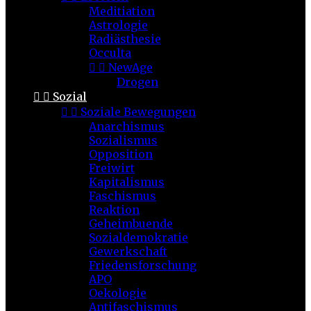
Meditiation
Astrologie
Radiästhesie
Occulta


NewAge
Drogen


Sozial


Soziale Bewegungen
Anarchismus
Sozialismus
Opposition
Freiwirt
Kapitalismus
Faschismus
Reaktion
Geheimbuende
Sozialdemokratie
Gewerkschaft
Friedensforschung
APO
Oekologie
Antifaschismus