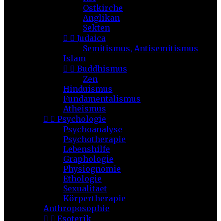
Ostkirche
Anglikan
Sekten


Judaica
Semitismus, Antisemitismus
Islam


Buddhismus
Zen
Hinduismus
Fundamentalismus
Atheismus


Psychologie
Psychoanalyse
Psychotherapie
Lebenshilfe
Graphologie
Physiognomie
Ethologie
Sexualitaet
Körpertherapie
Anthroposophie


Esoterik