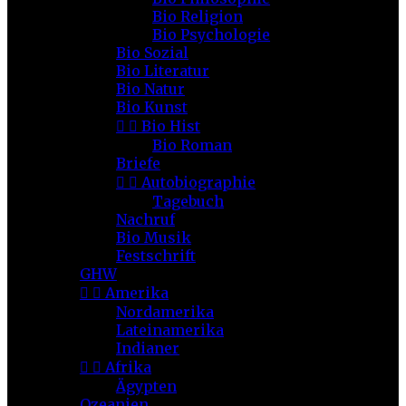
Bio Religion
Bio Psychologie
Bio Sozial
Bio Literatur
Bio Natur
Bio Kunst


Bio Hist
Bio Roman
Briefe


Autobiographie
Tagebuch
Nachruf
Bio Musik
Festschrift
GHW


Amerika
Nordamerika
Lateinamerika
Indianer


Afrika
Ägypten
Ozeanien