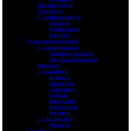
Neugriechisch
Tuerkisch


Osteuropäisch
Polnisch
Tschechisch
Baltisch


Aussereuropäisch


Amerikanisch
Nordamerikanisch
Lateinamerikanisch
Ozeanien


Asiatisch
Arabisch
Japanisch
Chinesisch
Indisch
Israelische
Kaukasisch
Persisch


Afrikanisch
Maghreb