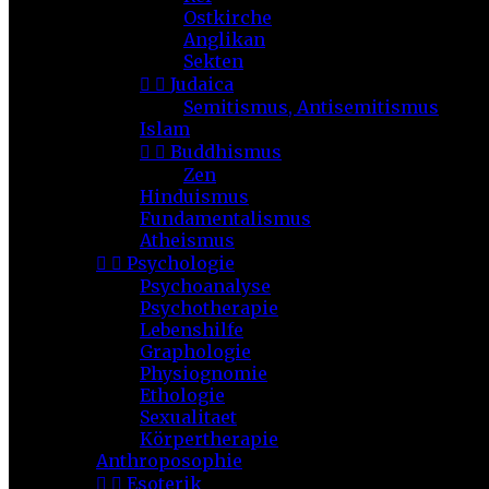
Ostkirche
Anglikan
Sekten


Judaica
Semitismus, Antisemitismus
Islam


Buddhismus
Zen
Hinduismus
Fundamentalismus
Atheismus


Psychologie
Psychoanalyse
Psychotherapie
Lebenshilfe
Graphologie
Physiognomie
Ethologie
Sexualitaet
Körpertherapie
Anthroposophie


Esoterik