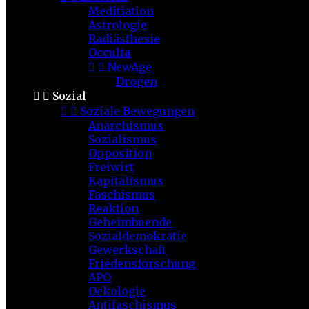
Meditiation
Astrologie
Radiästhesie
Occulta


NewAge
Drogen


Sozial


Soziale Bewegungen
Anarchismus
Sozialismus
Opposition
Freiwirt
Kapitalismus
Faschismus
Reaktion
Geheimbuende
Sozialdemokratie
Gewerkschaft
Friedensforschung
APO
Oekologie
Antifaschismus