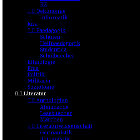
KZ


Oekonomie
Informatik
Jura


Paedagogik
Schulen
Heilpaedagogik
Studentica
Schulbuecher
Ethnologie
Frau
Politik
Militaria
Soziologie


Literatur


Anthologien
Almanache
Lesebuecher
Märchen


Literaturwissenschaft
Germanistik
Romanistik