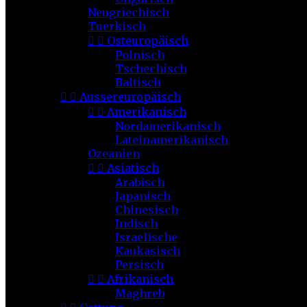
Neugriechisch
Tuerkisch


Osteuropäisch
Polnisch
Tschechisch
Baltisch


Aussereuropäisch


Amerikanisch
Nordamerikanisch
Lateinamerikanisch
Ozeanien


Asiatisch
Arabisch
Japanisch
Chinesisch
Indisch
Israelische
Kaukasisch
Persisch


Afrikanisch
Maghreb