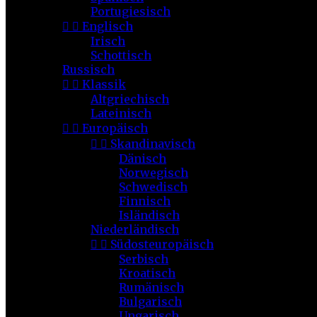
Portugiesisch


Englisch
Irisch
Schottisch
Russisch


Klassik
Altgriechisch
Lateinisch


Europäisch


Skandinavisch
Dänisch
Norwegisch
Schwedisch
Finnisch
Isländisch
Niederländisch


Südosteuropäisch
Serbisch
Kroatisch
Rumänisch
Bulgarisch
Ungarisch