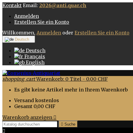
Kontakt
Email:
2026@anti.quar.ch
Anmelden
Erstellen Sie ein Konto
Willkommen,
Anmelden
oder
Erstellen Sie ein Konto
Deutsch

Deutsch
Français
English
shopping_cart
Warenkorb:
0
Titel - 0,00 CHF
Es gibt keine Artikel mehr in Ihrem Warenkorb
Versand
kostenlos
Gesamt
0,00 CHF
Warenkorb anzeigen


Suche
