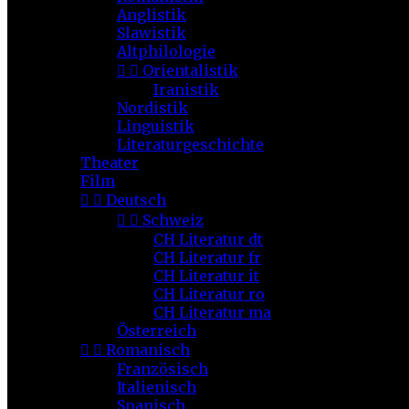
Anglistik
Slawistik
Altphilologie


Orientalistik
Iranistik
Nordistik
Linguistik
Literaturgeschichte
Theater
Film


Deutsch


Schweiz
CH Literatur dt
CH Literatur fr
CH Literatur it
CH Literatur ro
CH Literatur ma
Österreich


Romanisch
Französisch
Italienisch
Spanisch