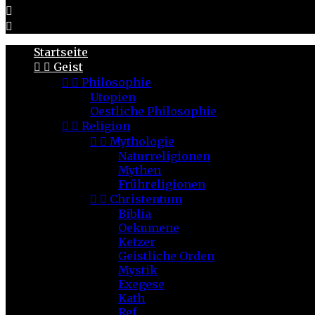


Startseite


Geist


Philosophie
Utopien
Oestliche Philosophie


Religion


Mythologie
Naturreligionen
Mythen
Frühreligionen


Christentum
Biblia
Oekumene
Ketzer
Geistliche Orden
Mystik
Exegese
Kath
Ref