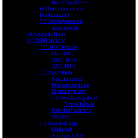
Buchdruckerei
Bibliothekswesen
Buchhandel


Verlagswesen
Almanache
Bibliographien


Bibliophilie


Alte Drucke
Vor 1800
1800-1849
1850-1899


Ausgaben
Nummeriert
Pressendrucke
Erstausgaben


Werkausgaben
Einzelbände
Faksimiledruck
Vorzug


Ausstattung
Einband
Typographie