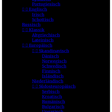
Portugiesisch


Englisch
Irisch
Schottisch
Russisch


Klassik
Altgriechisch
Lateinisch


Europäisch


Skandinavisch
Dänisch
Norwegisch
Schwedisch
Finnisch
Isländisch
Niederländisch


Südosteuropäisch
Serbisch
Kroatisch
Rumänisch
Bulgarisch
Ungarisch