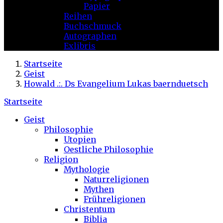
Papier
Reihen
Buchschmuck
Autographen
Exlibris
Startseite
Geist
Howald .:. Ds Evangelium Lukas baernduetsch
Startseite
Geist
Philosophie
Utopien
Oestliche Philosophie
Religion
Mythologie
Naturreligionen
Mythen
Frühreligionen
Christentum
Biblia