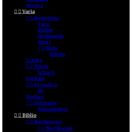
Arctica


Varia


Bewegung
Tanz
Ballett
Gymnastik
Sport


Budo
Aikido
Lexika


Spiele
Schach
Unikate


Periodica
du
Medien


Sammeln
Antiquitäten


Biblio


Buchwesen


Buchkunde