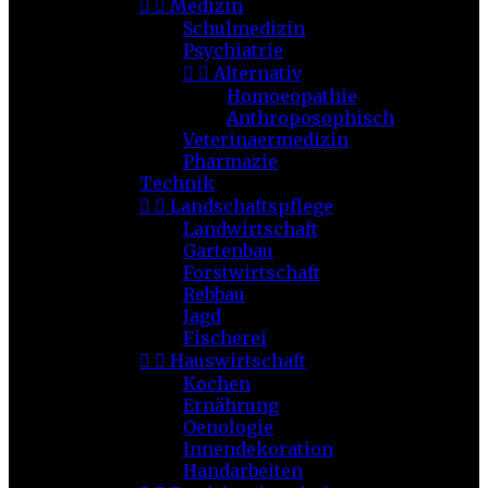


Medizin
Schulmedizin
Psychiatrie


Alternativ
Homoeopathie
Anthroposophisch
Veterinaermedizin
Pharmazie
Technik


Landschaftspflege
Landwirtschaft
Gartenbau
Forstwirtschaft
Rebbau
Jagd
Fischerei


Hauswirtschaft
Kochen
Ernährung
Oenologie
Innendekoration
Handarbeiten