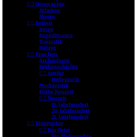


Geographie
Atlanten
Meere


Reisen
Berge
Expeditionen
Touristik
Führer


Epochen
Archäologie
Frühgeschichte


Antike
Hellenistik
Mediävistik
Frühe Neuzeit


Neuzeit
19. Jahrhundert
20. Jahrhundert
21. Jahrhundert


Biographie


Bio Geist
Bio Philosophie