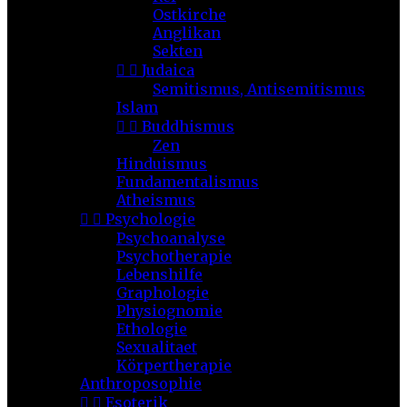
Ostkirche
Anglikan
Sekten


Judaica
Semitismus, Antisemitismus
Islam


Buddhismus
Zen
Hinduismus
Fundamentalismus
Atheismus


Psychologie
Psychoanalyse
Psychotherapie
Lebenshilfe
Graphologie
Physiognomie
Ethologie
Sexualitaet
Körpertherapie
Anthroposophie


Esoterik