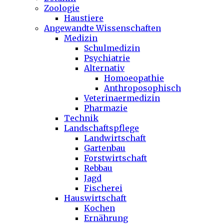
Zoologie
Haustiere
Angewandte Wissenschaften
Medizin
Schulmedizin
Psychiatrie
Alternativ
Homoeopathie
Anthroposophisch
Veterinaermedizin
Pharmazie
Technik
Landschaftspflege
Landwirtschaft
Gartenbau
Forstwirtschaft
Rebbau
Jagd
Fischerei
Hauswirtschaft
Kochen
Ernährung