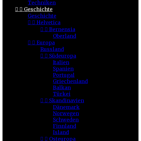
Techniken


Geschichte
Geschichte


Helvetica


Bernensia
Oberland


Europa
Russland


Südeuropa
Italien
Spanien
Portugal
Griechenland
Balkan
Türkei


Skandinavien
Dänemark
Norwegen
Schweden
Finnland
Island


Osteuropa