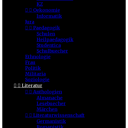
KZ


Oekonomie
Informatik
Jura


Paedagogik
Schulen
Heilpaedagogik
Studentica
Schulbuecher
Ethnologie
Frau
Politik
Militaria
Soziologie


Literatur


Anthologien
Almanache
Lesebuecher
Märchen


Literaturwissenschaft
Germanistik
Romanistik