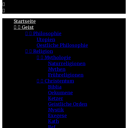


Startseite


Geist


Philosophie
Utopien
Oestliche Philosophie


Religion


Mythologie
Naturreligionen
Mythen
Frühreligionen


Christentum
Biblia
Oekumene
Ketzer
Geistliche Orden
Mystik
Exegese
Kath
Ref