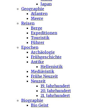
Japan
Geographie
Atlanten
Meere
Reisen
Berge
Expeditionen
Touristik
Führer
Epochen
Archäologie
Frühgeschichte
Antike
Hellenistik
Mediävistik
Frühe Neuzeit
Neuzeit
19. Jahrhundert
20. Jahrhundert
21. Jahrhundert
Biographie
Bio Geist