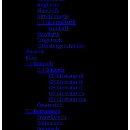
Anglistik
Slawistik
Altphilologie


Orientalistik
Iranistik
Nordistik
Linguistik
Literaturgeschichte
Theater
Film


Deutsch


Schweiz
CH Literatur dt
CH Literatur fr
CH Literatur it
CH Literatur ro
CH Literatur ma
Österreich


Romanisch
Französisch
Italienisch
Spanisch