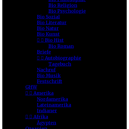
Bio Religion
Bio Psychologie
Bio Sozial
Bio Literatur
Bio Natur
Bio Kunst


Bio Hist
Bio Roman
Briefe


Autobiographie
Tagebuch
Nachruf
Bio Musik
Festschrift
GHW


Amerika
Nordamerika
Lateinamerika
Indianer


Afrika
Ägypten
Ozeanien