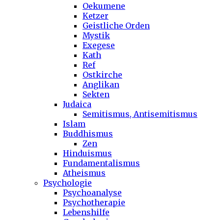
Oekumene
Ketzer
Geistliche Orden
Mystik
Exegese
Kath
Ref
Ostkirche
Anglikan
Sekten
Judaica
Semitismus, Antisemitismus
Islam
Buddhismus
Zen
Hinduismus
Fundamentalismus
Atheismus
Psychologie
Psychoanalyse
Psychotherapie
Lebenshilfe