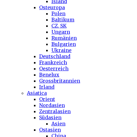
Island
Osteuropa
Polen
Baltikum
CZ, SK
Ungarn
Rumänien
Bulgarien
Ukraine
Deutschland
Frankreich
Oesterreich
Benelux
Grossbritannien
Irland
Asiatica
Orient
Nordasien
Zentralasien
Südasien
Asien
Ostasien
China