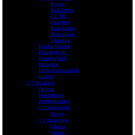
Polen
Baltikum
CZ, SK
Ungarn
Rumänien
Bulgarien
Ukraine
Deutschland
Frankreich
Oesterreich
Benelux
Grossbritannien
Irland


Asiatica
Orient
Nordasien
Zentralasien


Südasien
Asien


Ostasien
China
Japan