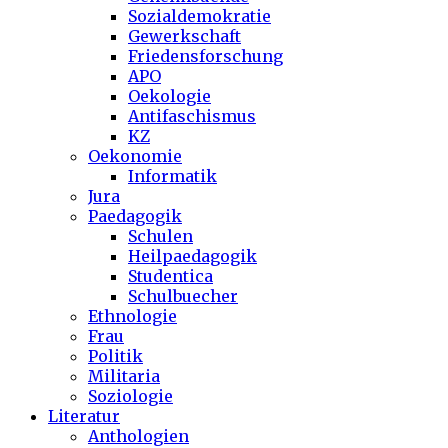
Sozialdemokratie
Gewerkschaft
Friedensforschung
APO
Oekologie
Antifaschismus
KZ
Oekonomie
Informatik
Jura
Paedagogik
Schulen
Heilpaedagogik
Studentica
Schulbuecher
Ethnologie
Frau
Politik
Militaria
Soziologie
Literatur
Anthologien