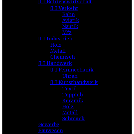


Betriebswirtschaft


Verkehr
Bahn
Aviatik
Nautik
Mfz


Industrien
Holz
Metall
Chemisch


Handwerk


Feinmechanik
Uhren


Kunsthandwerk
Textil
Teppich
Keramik
Holz
Metall
Schmuck
Gewerbe
Bauwesen