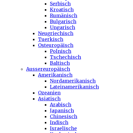
Serbisch
Kroatisch
Rumänisch
Bulgarisch
Ungarisch
Neugriechisch
Tuerkisch
Osteuropäisch
Polnisch
Tschechisch
Baltisch
Aussereuropäisch
Amerikanisch
Nordamerikanisch
Lateinamerikanisch
Ozeanien
Asiatisch
Arabisch
Japanisch
Chinesisch
Indisch
Israelische