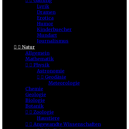


Gattung
Lyrik
Dramen
Erotica
Humor
Kinderbuecher
Mundart
Journalismus


Natur
Allgemein
Mathematik


Physik
Astronomie


Geodäsie
Meteorologie
Chemie
Geologie
Biologie
Botanik


Zoologie
Haustiere


Angewandte Wissenschaften