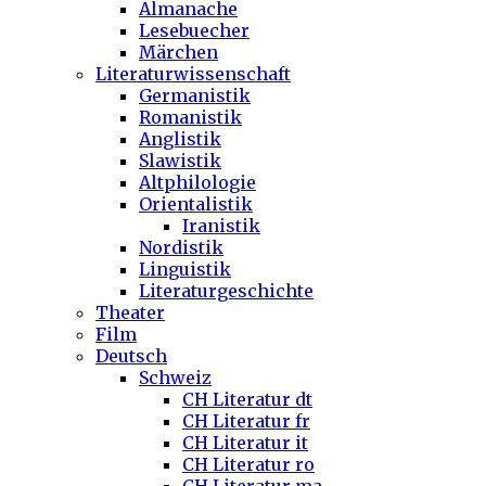
Almanache
Lesebuecher
Märchen
Literaturwissenschaft
Germanistik
Romanistik
Anglistik
Slawistik
Altphilologie
Orientalistik
Iranistik
Nordistik
Linguistik
Literaturgeschichte
Theater
Film
Deutsch
Schweiz
CH Literatur dt
CH Literatur fr
CH Literatur it
CH Literatur ro