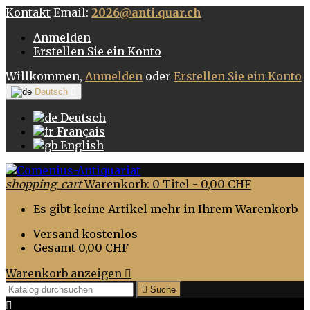
Kontakt
Email:
2026@anti.quar.ch
Anmelden
Erstellen Sie ein Konto
Willkommen,
Anmelden
oder
Erstellen Sie ein Konto
Deutsch

Deutsch
Français
English
shopping_cart
Warenkorb:
0
Titel - 0,00 CHF
Es gibt keine Artikel mehr in Ihrem Warenkorb
Versand
kostenlos
Gesamt
0,00 CHF
Warenkorb anzeigen


Suche
