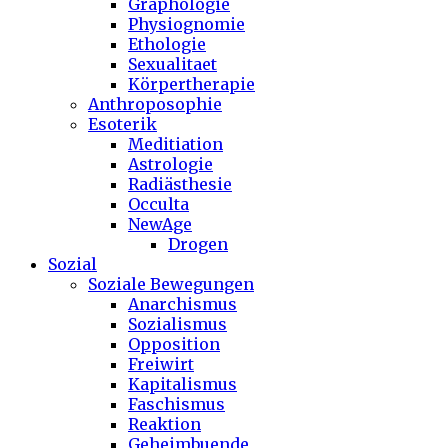
Graphologie
Physiognomie
Ethologie
Sexualitaet
Körpertherapie
Anthroposophie
Esoterik
Meditiation
Astrologie
Radiästhesie
Occulta
NewAge
Drogen
Sozial
Soziale Bewegungen
Anarchismus
Sozialismus
Opposition
Freiwirt
Kapitalismus
Faschismus
Reaktion
Geheimbuende