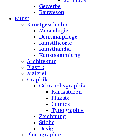
Schmuck
Gewerbe
Bauwesen
Kunst
Kunstgeschichte
Museologie
Denkmalpflege
Kunsttheorie
Kunsthandel
Kunstsammlung
Architektur
Plastik
Malerei
Graphik
Gebrauchsgraphik
Karikaturen
Plakate
Comics
Typographie
Zeichnung
Stiche
Design
Photographie