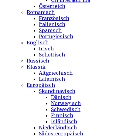
CH Literatur ma
Österreich
Romanisch
Französisch
Italienisch
Spanisch
Portugiesisch
Englisch
Irisch
Schottisch
Russisch
Klassik
Altgriechisch
Lateinisch
Europäisch
Skandinavisch
Dänisch
Norwegisch
Schwedisch
Finnisch
Isländisch
Niederländisch
Südosteuropäisch