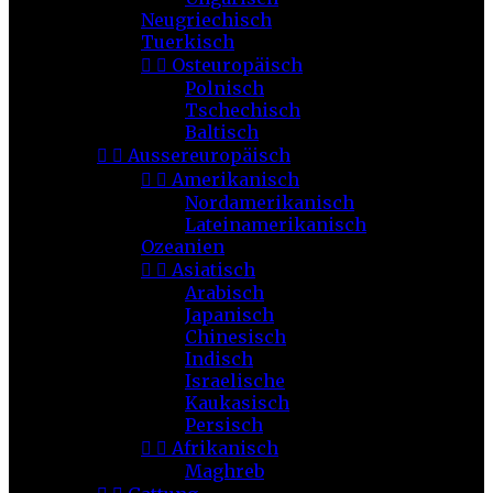
Neugriechisch
Tuerkisch


Osteuropäisch
Polnisch
Tschechisch
Baltisch


Aussereuropäisch


Amerikanisch
Nordamerikanisch
Lateinamerikanisch
Ozeanien


Asiatisch
Arabisch
Japanisch
Chinesisch
Indisch
Israelische
Kaukasisch
Persisch


Afrikanisch
Maghreb