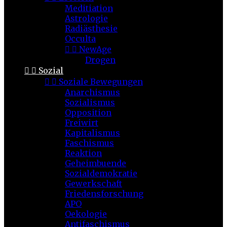
Meditiation
Astrologie
Radiästhesie
Occulta


NewAge
Drogen


Sozial


Soziale Bewegungen
Anarchismus
Sozialismus
Opposition
Freiwirt
Kapitalismus
Faschismus
Reaktion
Geheimbuende
Sozialdemokratie
Gewerkschaft
Friedensforschung
APO
Oekologie
Antifaschismus