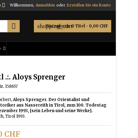

h
Willkommen,
Anmelden
oder
Erstellen Sie ein Konto

shopping_cart
Warenkorb:
0
Titel - 0,00 CHF
O
 .:. Aloys Sprenger
r.
158657
orbert,
Aloys Sprenger. Der Orientalist und
toriker aus Nassereith in Tirol, zum 100. Todestag
ezember 1993, [sein Leben und seine Werke].
h, Tirol 1993.
0 CHF