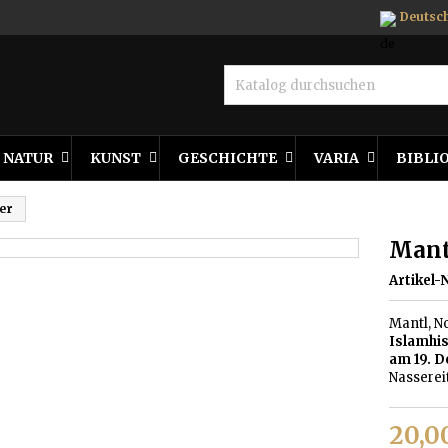
Deutsc
NATUR
KUNST
GESCHICHTE
VARIA
BIBLI
ger
Mantl
Artikel-N
Mantl, N
Islamhis
am 19. D
Nassereit
20,0