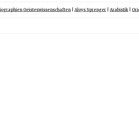
iographien Geisteswissenschaften
|
Aloys Sprenger
|
Arabistik
|
Ori