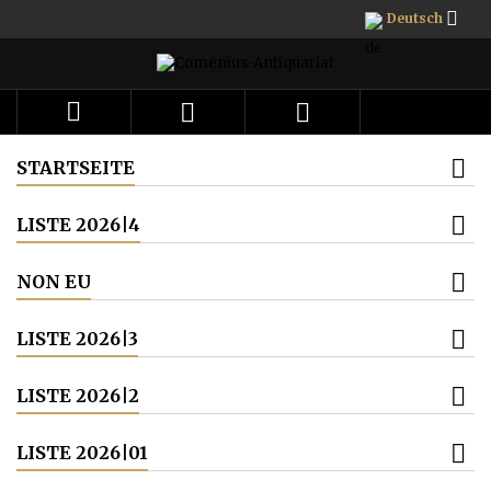

Deutsch



STARTSEITE
LISTE 2026|4
NON EU
LISTE 2026|3
LISTE 2026|2
LISTE 2026|01