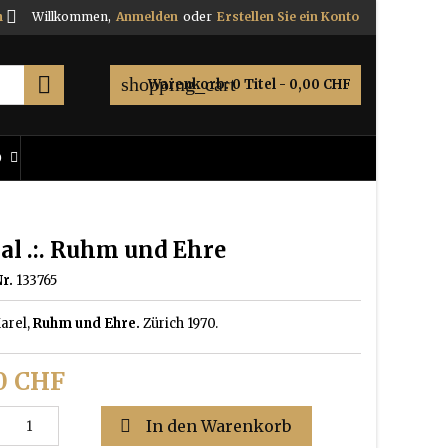

h
Willkommen,
Anmelden
oder
Erstellen Sie ein Konto

shopping_cart
Warenkorb:
0
Titel - 0,00 CHF
O
al .:. Ruhm und Ehre
r.
133765
Karel,
Ruhm und Ehre.
Zürich 1970.
0 CHF

In den Warenkorb