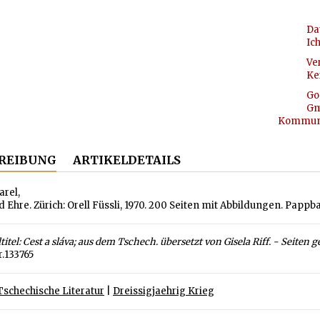
Da
Ic
Ve
Ke
Go
Gm
Kommunik
REIBUNG
ARTIKELDETAILS
arel,
 Ehre. Zürich: Orell Füssli, 1970. 200 Seiten mit Abbildungen. Pap
titel: Cest a sláva; aus dem Tschech. übersetzt von Gisela Riff. - Seiten 
r.133765
Tschechische Literatur
|
Dreissigjaehrig Krieg