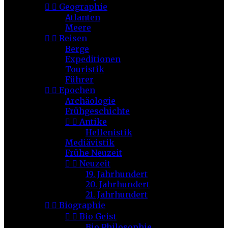


Geographie
Atlanten
Meere


Reisen
Berge
Expeditionen
Touristik
Führer


Epochen
Archäologie
Frühgeschichte


Antike
Hellenistik
Mediävistik
Frühe Neuzeit


Neuzeit
19. Jahrhundert
20. Jahrhundert
21. Jahrhundert


Biographie


Bio Geist
Bio Philosophie