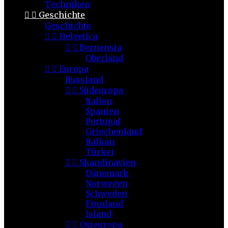
Techniken


Geschichte
Geschichte


Helvetica


Bernensia
Oberland


Europa
Russland


Südeuropa
Italien
Spanien
Portugal
Griechenland
Balkan
Türkei


Skandinavien
Dänemark
Norwegen
Schweden
Finnland
Island


Osteuropa