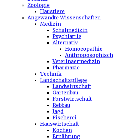
Zoologie
Haustiere
Angewandte Wissenschaften
Medizin
Schulmedizin
Psychiatrie
Alternativ
Homoeopathie
Anthroposophisch
Veterinaermedizin
Pharmazie
Technik
Landschaftspflege
Landwirtschaft
Gartenbau
Forstwirtschaft
Rebbau
Jagd
Fischerei
Hauswirtschaft
Kochen
Ernährung