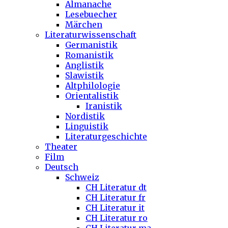
Almanache
Lesebuecher
Märchen
Literaturwissenschaft
Germanistik
Romanistik
Anglistik
Slawistik
Altphilologie
Orientalistik
Iranistik
Nordistik
Linguistik
Literaturgeschichte
Theater
Film
Deutsch
Schweiz
CH Literatur dt
CH Literatur fr
CH Literatur it
CH Literatur ro