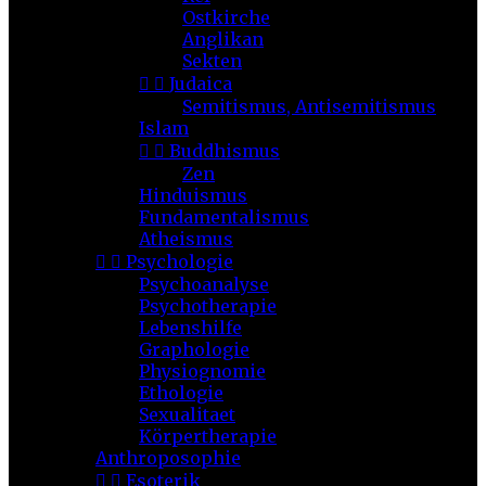
Ostkirche
Anglikan
Sekten


Judaica
Semitismus, Antisemitismus
Islam


Buddhismus
Zen
Hinduismus
Fundamentalismus
Atheismus


Psychologie
Psychoanalyse
Psychotherapie
Lebenshilfe
Graphologie
Physiognomie
Ethologie
Sexualitaet
Körpertherapie
Anthroposophie


Esoterik