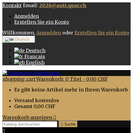
Kontakt
Email:
2026@anti.quar.ch
Anmelden
Erstellen Sie ein Konto
Willkommen,
Anmelden
oder
Erstellen Sie ein Konto
Deutsch

Deutsch
Français
English
shopping_cart
Warenkorb:
0
Titel - 0,00 CHF
Es gibt keine Artikel mehr in Ihrem Warenkorb
Versand
kostenlos
Gesamt
0,00 CHF
Warenkorb anzeigen


Suche
