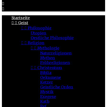


Startseite


Geist


Philosophie
Utopien
Oestliche Philosophie


Religion


Mythologie
Naturreligionen
Mythen
Frühreligionen


Christentum
Biblia
Oekumene
Ketzer
Geistliche Orden
Mystik
Exegese
Kath
Ref