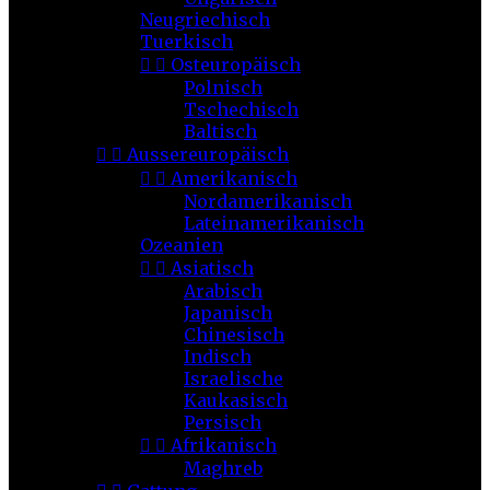
Neugriechisch
Tuerkisch


Osteuropäisch
Polnisch
Tschechisch
Baltisch


Aussereuropäisch


Amerikanisch
Nordamerikanisch
Lateinamerikanisch
Ozeanien


Asiatisch
Arabisch
Japanisch
Chinesisch
Indisch
Israelische
Kaukasisch
Persisch


Afrikanisch
Maghreb