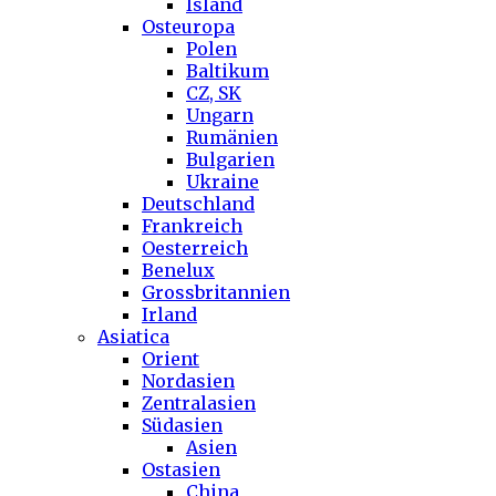
Island
Osteuropa
Polen
Baltikum
CZ, SK
Ungarn
Rumänien
Bulgarien
Ukraine
Deutschland
Frankreich
Oesterreich
Benelux
Grossbritannien
Irland
Asiatica
Orient
Nordasien
Zentralasien
Südasien
Asien
Ostasien
China