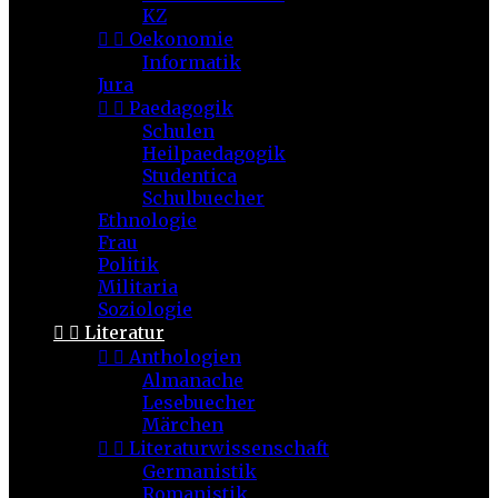
KZ


Oekonomie
Informatik
Jura


Paedagogik
Schulen
Heilpaedagogik
Studentica
Schulbuecher
Ethnologie
Frau
Politik
Militaria
Soziologie


Literatur


Anthologien
Almanache
Lesebuecher
Märchen


Literaturwissenschaft
Germanistik
Romanistik