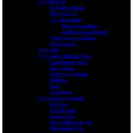


Medizin
Schulmedizin
Psychiatrie


Alternativ
Homoeopathie
Anthroposophisch
Veterinaermedizin
Pharmazie
Technik


Landschaftspflege
Landwirtschaft
Gartenbau
Forstwirtschaft
Rebbau
Jagd
Fischerei


Hauswirtschaft
Kochen
Ernährung
Oenologie
Innendekoration
Handarbeiten