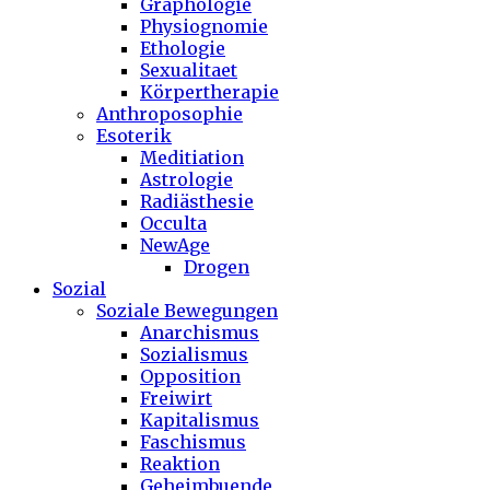
Graphologie
Physiognomie
Ethologie
Sexualitaet
Körpertherapie
Anthroposophie
Esoterik
Meditiation
Astrologie
Radiästhesie
Occulta
NewAge
Drogen
Sozial
Soziale Bewegungen
Anarchismus
Sozialismus
Opposition
Freiwirt
Kapitalismus
Faschismus
Reaktion
Geheimbuende