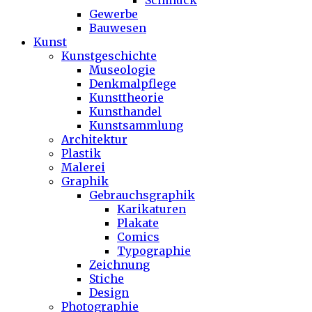
Schmuck
Gewerbe
Bauwesen
Kunst
Kunstgeschichte
Museologie
Denkmalpflege
Kunsttheorie
Kunsthandel
Kunstsammlung
Architektur
Plastik
Malerei
Graphik
Gebrauchsgraphik
Karikaturen
Plakate
Comics
Typographie
Zeichnung
Stiche
Design
Photographie