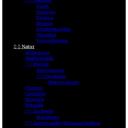


Gattung
Lyrik
Dramen
Erotica
Humor
Kinderbuecher
Mundart
Journalismus


Natur
Allgemein
Mathematik


Physik
Astronomie


Geodäsie
Meteorologie
Chemie
Geologie
Biologie
Botanik


Zoologie
Haustiere


Angewandte Wissenschaften