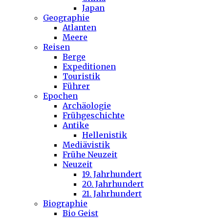
Japan
Geographie
Atlanten
Meere
Reisen
Berge
Expeditionen
Touristik
Führer
Epochen
Archäologie
Frühgeschichte
Antike
Hellenistik
Mediävistik
Frühe Neuzeit
Neuzeit
19. Jahrhundert
20. Jahrhundert
21. Jahrhundert
Biographie
Bio Geist