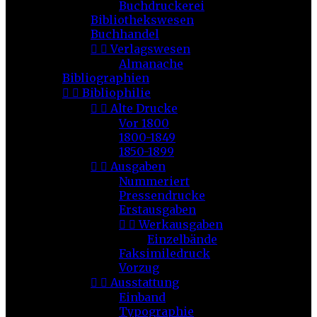
Buchdruckerei
Bibliothekswesen
Buchhandel


Verlagswesen
Almanache
Bibliographien


Bibliophilie


Alte Drucke
Vor 1800
1800-1849
1850-1899


Ausgaben
Nummeriert
Pressendrucke
Erstausgaben


Werkausgaben
Einzelbände
Faksimiledruck
Vorzug


Ausstattung
Einband
Typographie