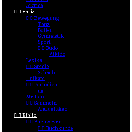
Arctica


Varia


Bewegung
Tanz
Ballett
Gymnastik
Sport


Budo
Aikido
Lexika


Spiele
Schach
Unikate


Periodica
du
Medien


Sammeln
Antiquitäten


Biblio


Buchwesen


Buchkunde