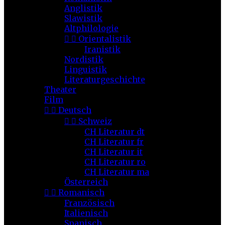
Anglistik
Slawistik
Altphilologie


Orientalistik
Iranistik
Nordistik
Linguistik
Literaturgeschichte
Theater
Film


Deutsch


Schweiz
CH Literatur dt
CH Literatur fr
CH Literatur it
CH Literatur ro
CH Literatur ma
Österreich


Romanisch
Französisch
Italienisch
Spanisch