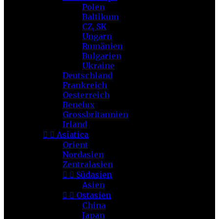
Polen
Baltikum
CZ, SK
Ungarn
Rumänien
Bulgarien
Ukraine
Deutschland
Frankreich
Oesterreich
Benelux
Grossbritannien
Irland


Asiatica
Orient
Nordasien
Zentralasien


Südasien
Asien


Ostasien
China
Japan