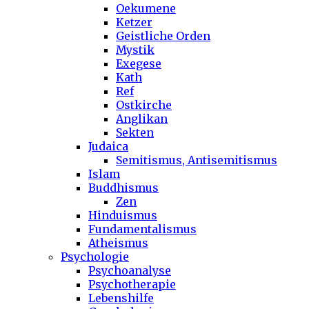
Oekumene
Ketzer
Geistliche Orden
Mystik
Exegese
Kath
Ref
Ostkirche
Anglikan
Sekten
Judaica
Semitismus, Antisemitismus
Islam
Buddhismus
Zen
Hinduismus
Fundamentalismus
Atheismus
Psychologie
Psychoanalyse
Psychotherapie
Lebenshilfe