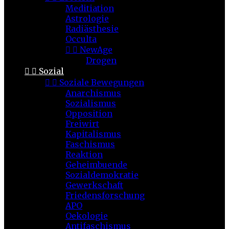
Meditiation
Astrologie
Radiästhesie
Occulta


NewAge
Drogen


Sozial


Soziale Bewegungen
Anarchismus
Sozialismus
Opposition
Freiwirt
Kapitalismus
Faschismus
Reaktion
Geheimbuende
Sozialdemokratie
Gewerkschaft
Friedensforschung
APO
Oekologie
Antifaschismus