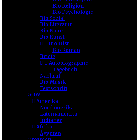
Bio Religion
Bio Psychologie
Bio Sozial
Bio Literatur
Bio Natur
Bio Kunst


Bio Hist
Bio Roman
Briefe


Autobiographie
Tagebuch
Nachruf
Bio Musik
Festschrift
GHW


Amerika
Nordamerika
Lateinamerika
Indianer


Afrika
Ägypten
Ozeanien