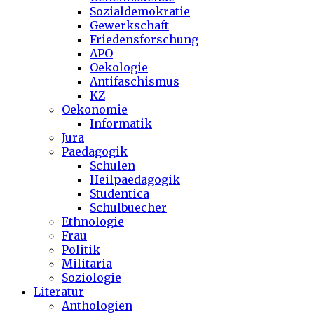
Sozialdemokratie
Gewerkschaft
Friedensforschung
APO
Oekologie
Antifaschismus
KZ
Oekonomie
Informatik
Jura
Paedagogik
Schulen
Heilpaedagogik
Studentica
Schulbuecher
Ethnologie
Frau
Politik
Militaria
Soziologie
Literatur
Anthologien