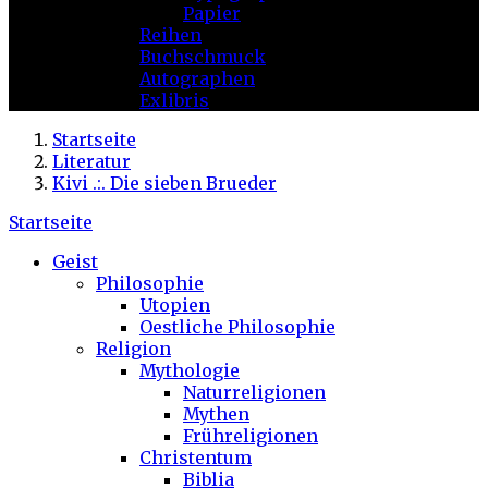
Papier
Reihen
Buchschmuck
Autographen
Exlibris
Startseite
Literatur
Kivi .:. Die sieben Brueder
Startseite
Geist
Philosophie
Utopien
Oestliche Philosophie
Religion
Mythologie
Naturreligionen
Mythen
Frühreligionen
Christentum
Biblia