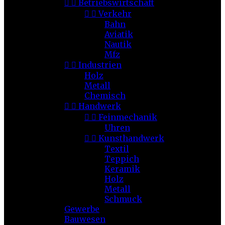


Betriebswirtschaft


Verkehr
Bahn
Aviatik
Nautik
Mfz


Industrien
Holz
Metall
Chemisch


Handwerk


Feinmechanik
Uhren


Kunsthandwerk
Textil
Teppich
Keramik
Holz
Metall
Schmuck
Gewerbe
Bauwesen