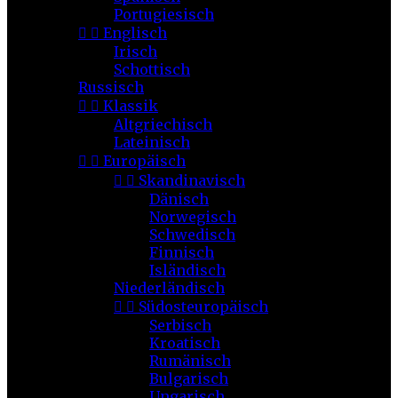
Portugiesisch


Englisch
Irisch
Schottisch
Russisch


Klassik
Altgriechisch
Lateinisch


Europäisch


Skandinavisch
Dänisch
Norwegisch
Schwedisch
Finnisch
Isländisch
Niederländisch


Südosteuropäisch
Serbisch
Kroatisch
Rumänisch
Bulgarisch
Ungarisch