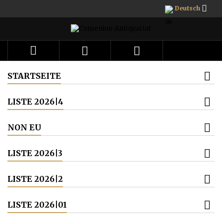

Deutsch



STARTSEITE
LISTE 2026|4
NON EU
LISTE 2026|3
LISTE 2026|2
LISTE 2026|01