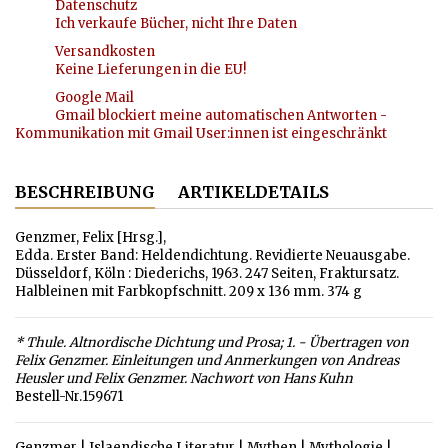
Datenschutz
Ich verkaufe Bücher, nicht Ihre Daten
Versandkosten
Keine Lieferungen in die EU!
Google Mail
Gmail blockiert meine automatischen Antworten -
Kommunikation mit Gmail User:innen ist eingeschränkt
BESCHREIBUNG
ARTIKELDETAILS
Genzmer, Felix [Hrsg.],
Edda. Erster Band: Heldendichtung. Revidierte Neuausgabe.
Düsseldorf, Köln : Diederichs, 1963. 247 Seiten, Fraktursatz.
Halbleinen mit Farbkopfschnitt. 209 x 136 mm. 374 g
* Thule. Altnordische Dichtung und Prosa; 1. - Übertragen von
Felix Genzmer. Einleitungen und Anmerkungen von Andreas
Heusler und Felix Genzmer. Nachwort von Hans Kuhn
Bestell-Nr.159671
Genzmer
|
Islaendische Literatur
|
Mythen
|
Mythologie
|