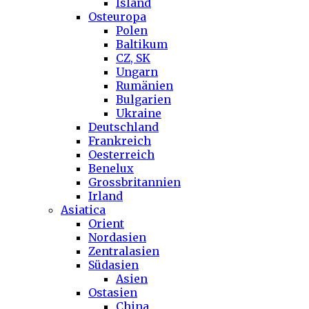
Island
Osteuropa
Polen
Baltikum
CZ, SK
Ungarn
Rumänien
Bulgarien
Ukraine
Deutschland
Frankreich
Oesterreich
Benelux
Grossbritannien
Irland
Asiatica
Orient
Nordasien
Zentralasien
Südasien
Asien
Ostasien
China