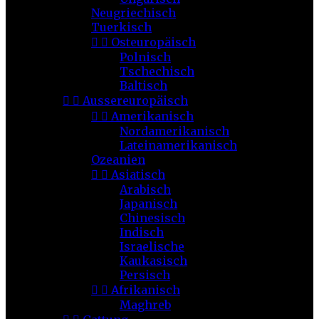
Neugriechisch
Tuerkisch


Osteuropäisch
Polnisch
Tschechisch
Baltisch


Aussereuropäisch


Amerikanisch
Nordamerikanisch
Lateinamerikanisch
Ozeanien


Asiatisch
Arabisch
Japanisch
Chinesisch
Indisch
Israelische
Kaukasisch
Persisch


Afrikanisch
Maghreb