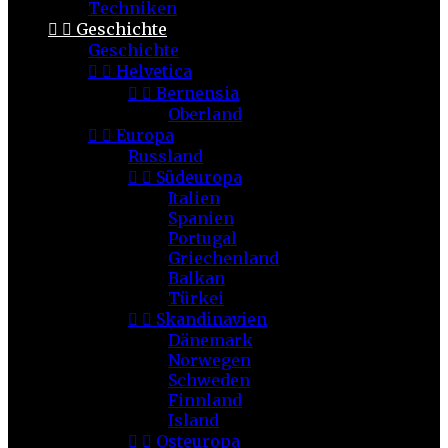
Techniken


Geschichte
Geschichte


Helvetica


Bernensia
Oberland


Europa
Russland


Südeuropa
Italien
Spanien
Portugal
Griechenland
Balkan
Türkei


Skandinavien
Dänemark
Norwegen
Schweden
Finnland
Island


Osteuropa