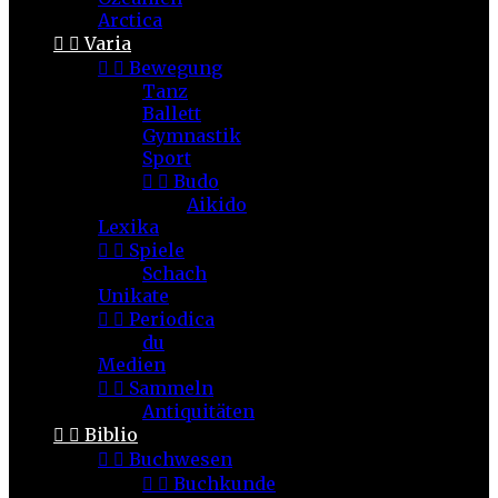
Arctica


Varia


Bewegung
Tanz
Ballett
Gymnastik
Sport


Budo
Aikido
Lexika


Spiele
Schach
Unikate


Periodica
du
Medien


Sammeln
Antiquitäten


Biblio


Buchwesen


Buchkunde