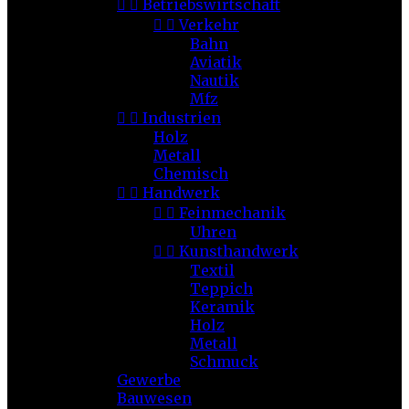


Betriebswirtschaft


Verkehr
Bahn
Aviatik
Nautik
Mfz


Industrien
Holz
Metall
Chemisch


Handwerk


Feinmechanik
Uhren


Kunsthandwerk
Textil
Teppich
Keramik
Holz
Metall
Schmuck
Gewerbe
Bauwesen