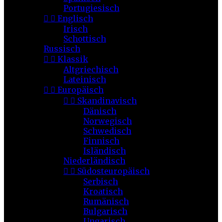
Portugiesisch


Englisch
Irisch
Schottisch
Russisch


Klassik
Altgriechisch
Lateinisch


Europäisch


Skandinavisch
Dänisch
Norwegisch
Schwedisch
Finnisch
Isländisch
Niederländisch


Südosteuropäisch
Serbisch
Kroatisch
Rumänisch
Bulgarisch
Ungarisch