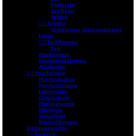
Ostkirche
Anglikan
Sekten


Judaica
Semitismus, Antisemitismus
Islam


Buddhismus
Zen
Hinduismus
Fundamentalismus
Atheismus


Psychologie
Psychoanalyse
Psychotherapie
Lebenshilfe
Graphologie
Physiognomie
Ethologie
Sexualitaet
Körpertherapie
Anthroposophie


Esoterik