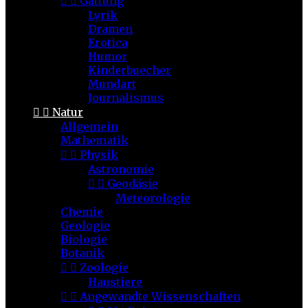


Gattung
Lyrik
Dramen
Erotica
Humor
Kinderbuecher
Mundart
Journalismus


Natur
Allgemein
Mathematik


Physik
Astronomie


Geodäsie
Meteorologie
Chemie
Geologie
Biologie
Botanik


Zoologie
Haustiere


Angewandte Wissenschaften