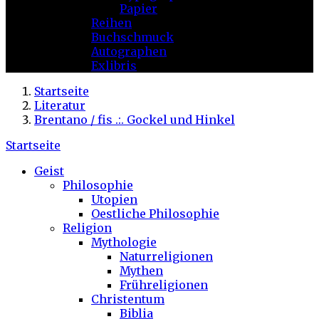
Papier
Reihen
Buchschmuck
Autographen
Exlibris
Startseite
Literatur
Brentano / fis .:. Gockel und Hinkel
Startseite
Geist
Philosophie
Utopien
Oestliche Philosophie
Religion
Mythologie
Naturreligionen
Mythen
Frühreligionen
Christentum
Biblia