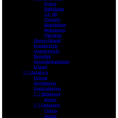
Polen
Baltikum
CZ, SK
Ungarn
Rumänien
Bulgarien
Ukraine
Deutschland
Frankreich
Oesterreich
Benelux
Grossbritannien
Irland


Asiatica
Orient
Nordasien
Zentralasien


Südasien
Asien


Ostasien
China
Japan