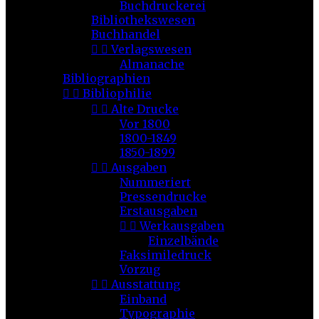
Buchdruckerei
Bibliothekswesen
Buchhandel


Verlagswesen
Almanache
Bibliographien


Bibliophilie


Alte Drucke
Vor 1800
1800-1849
1850-1899


Ausgaben
Nummeriert
Pressendrucke
Erstausgaben


Werkausgaben
Einzelbände
Faksimiledruck
Vorzug


Ausstattung
Einband
Typographie