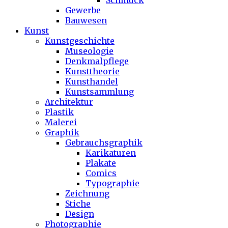
Schmuck
Gewerbe
Bauwesen
Kunst
Kunstgeschichte
Museologie
Denkmalpflege
Kunsttheorie
Kunsthandel
Kunstsammlung
Architektur
Plastik
Malerei
Graphik
Gebrauchsgraphik
Karikaturen
Plakate
Comics
Typographie
Zeichnung
Stiche
Design
Photographie