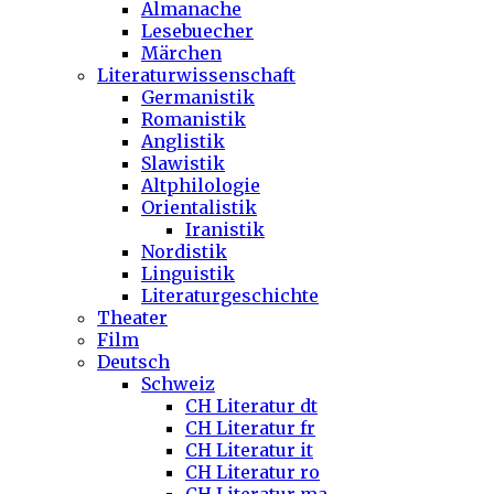
Almanache
Lesebuecher
Märchen
Literaturwissenschaft
Germanistik
Romanistik
Anglistik
Slawistik
Altphilologie
Orientalistik
Iranistik
Nordistik
Linguistik
Literaturgeschichte
Theater
Film
Deutsch
Schweiz
CH Literatur dt
CH Literatur fr
CH Literatur it
CH Literatur ro