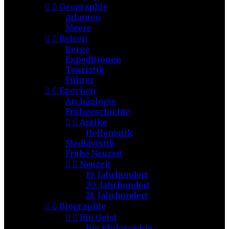


Geographie
Atlanten
Meere


Reisen
Berge
Expeditionen
Touristik
Führer


Epochen
Archäologie
Frühgeschichte


Antike
Hellenistik
Mediävistik
Frühe Neuzeit


Neuzeit
19. Jahrhundert
20. Jahrhundert
21. Jahrhundert


Biographie


Bio Geist
Bio Philosophie