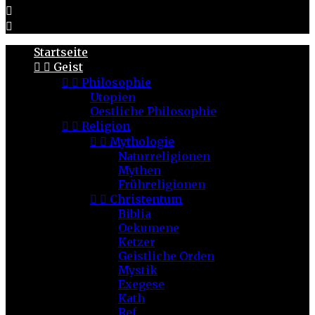


Startseite


Geist


Philosophie
Utopien
Oestliche Philosophie


Religion


Mythologie
Naturreligionen
Mythen
Frühreligionen


Christentum
Biblia
Oekumene
Ketzer
Geistliche Orden
Mystik
Exegese
Kath
Ref