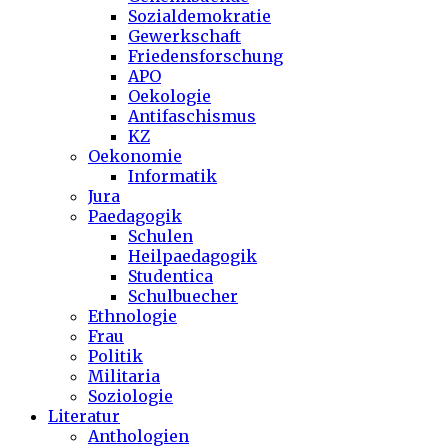
Sozialdemokratie
Gewerkschaft
Friedensforschung
APO
Oekologie
Antifaschismus
KZ
Oekonomie
Informatik
Jura
Paedagogik
Schulen
Heilpaedagogik
Studentica
Schulbuecher
Ethnologie
Frau
Politik
Militaria
Soziologie
Literatur
Anthologien