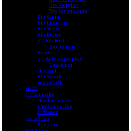
Bio Religion
Bio Psychologie
Bio Sozial
Bio Literatur
Bio Natur
Bio Kunst


Bio Hist
Bio Roman
Briefe


Autobiographie
Tagebuch
Nachruf
Bio Musik
Festschrift
GHW


Amerika
Nordamerika
Lateinamerika
Indianer


Afrika
Ägypten
Ozeanien