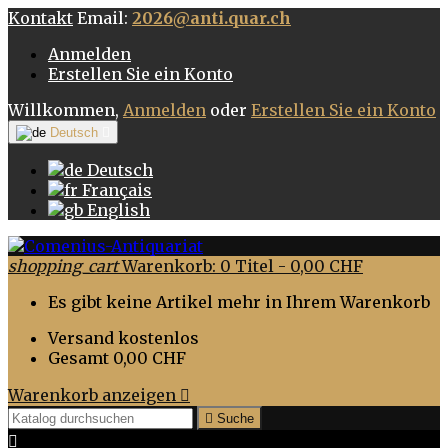
Kontakt
Email:
2026@anti.quar.ch
Anmelden
Erstellen Sie ein Konto
Willkommen,
Anmelden
oder
Erstellen Sie ein Konto
Deutsch

Deutsch
Français
English
shopping_cart
Warenkorb:
0
Titel - 0,00 CHF
Es gibt keine Artikel mehr in Ihrem Warenkorb
Versand
kostenlos
Gesamt
0,00 CHF
Warenkorb anzeigen


Suche
