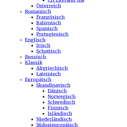
CH Literatur ma
Österreich
Romanisch
Französisch
Italienisch
Spanisch
Portugiesisch
Englisch
Irisch
Schottisch
Russisch
Klassik
Altgriechisch
Lateinisch
Europäisch
Skandinavisch
Dänisch
Norwegisch
Schwedisch
Finnisch
Isländisch
Niederländisch
Südosteuropäisch