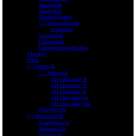
Anglistik
Slawistik
Altphilologie


Orientalistik
Iranistik
Nordistik
Linguistik
Literaturgeschichte
Theater
Film


Deutsch


Schweiz
CH Literatur dt
CH Literatur fr
CH Literatur it
CH Literatur ro
CH Literatur ma
Österreich


Romanisch
Französisch
Italienisch
Spanisch