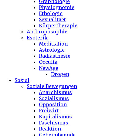
Graphologie
Physiognomie
Ethologie
Sexualitaet
Körpertherapie
Anthroposophie
Esoterik
Meditiation
Astrologie
Radiästhesie
Occulta
NewAge
Drogen
Sozial
Soziale Bewegungen
Anarchismus
Sozialismus
Opposition
Freiwirt
Kapitalismus
Faschismus
Reaktion
Geheimbuende