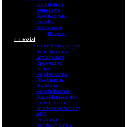
Meditiation
Astrologie
Radiästhesie
Occulta


NewAge
Drogen


Sozial


Soziale Bewegungen
Anarchismus
Sozialismus
Opposition
Freiwirt
Kapitalismus
Faschismus
Reaktion
Geheimbuende
Sozialdemokratie
Gewerkschaft
Friedensforschung
APO
Oekologie
Antifaschismus