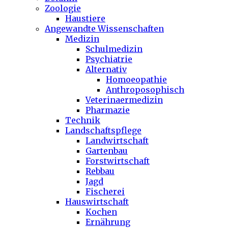
Zoologie
Haustiere
Angewandte Wissenschaften
Medizin
Schulmedizin
Psychiatrie
Alternativ
Homoeopathie
Anthroposophisch
Veterinaermedizin
Pharmazie
Technik
Landschaftspflege
Landwirtschaft
Gartenbau
Forstwirtschaft
Rebbau
Jagd
Fischerei
Hauswirtschaft
Kochen
Ernährung