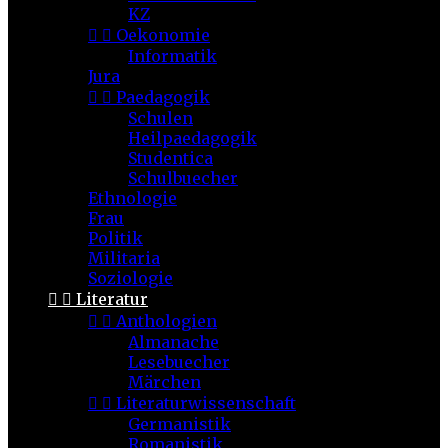
KZ


Oekonomie
Informatik
Jura


Paedagogik
Schulen
Heilpaedagogik
Studentica
Schulbuecher
Ethnologie
Frau
Politik
Militaria
Soziologie


Literatur


Anthologien
Almanache
Lesebuecher
Märchen


Literaturwissenschaft
Germanistik
Romanistik