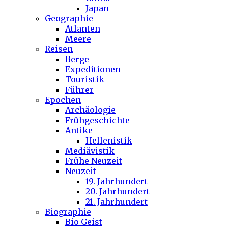
Japan
Geographie
Atlanten
Meere
Reisen
Berge
Expeditionen
Touristik
Führer
Epochen
Archäologie
Frühgeschichte
Antike
Hellenistik
Mediävistik
Frühe Neuzeit
Neuzeit
19. Jahrhundert
20. Jahrhundert
21. Jahrhundert
Biographie
Bio Geist