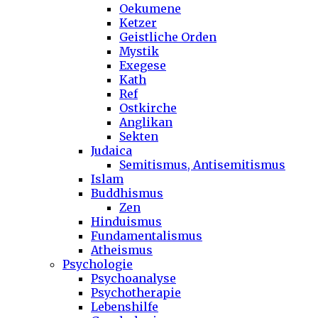
Oekumene
Ketzer
Geistliche Orden
Mystik
Exegese
Kath
Ref
Ostkirche
Anglikan
Sekten
Judaica
Semitismus, Antisemitismus
Islam
Buddhismus
Zen
Hinduismus
Fundamentalismus
Atheismus
Psychologie
Psychoanalyse
Psychotherapie
Lebenshilfe