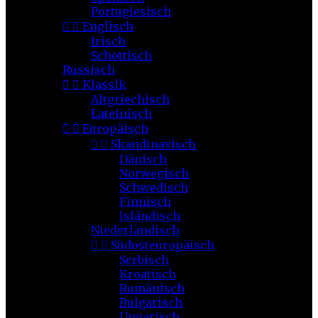
Portugiesisch


Englisch
Irisch
Schottisch
Russisch


Klassik
Altgriechisch
Lateinisch


Europäisch


Skandinavisch
Dänisch
Norwegisch
Schwedisch
Finnisch
Isländisch
Niederländisch


Südosteuropäisch
Serbisch
Kroatisch
Rumänisch
Bulgarisch
Ungarisch