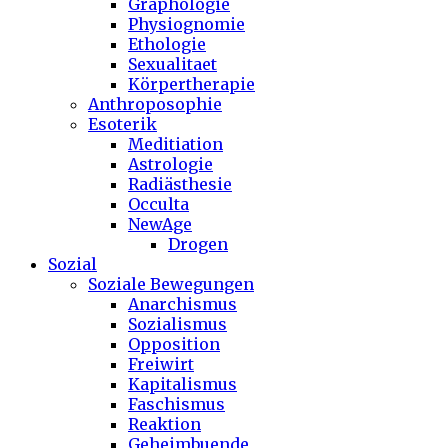
Graphologie
Physiognomie
Ethologie
Sexualitaet
Körpertherapie
Anthroposophie
Esoterik
Meditiation
Astrologie
Radiästhesie
Occulta
NewAge
Drogen
Sozial
Soziale Bewegungen
Anarchismus
Sozialismus
Opposition
Freiwirt
Kapitalismus
Faschismus
Reaktion
Geheimbuende