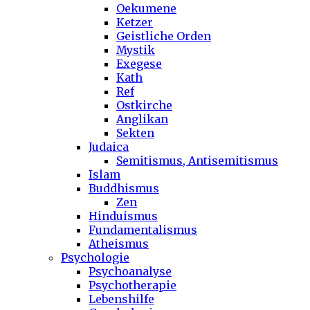
Oekumene
Ketzer
Geistliche Orden
Mystik
Exegese
Kath
Ref
Ostkirche
Anglikan
Sekten
Judaica
Semitismus, Antisemitismus
Islam
Buddhismus
Zen
Hinduismus
Fundamentalismus
Atheismus
Psychologie
Psychoanalyse
Psychotherapie
Lebenshilfe