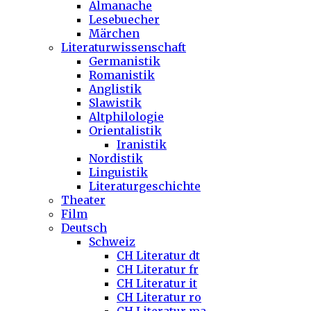
Almanache
Lesebuecher
Märchen
Literaturwissenschaft
Germanistik
Romanistik
Anglistik
Slawistik
Altphilologie
Orientalistik
Iranistik
Nordistik
Linguistik
Literaturgeschichte
Theater
Film
Deutsch
Schweiz
CH Literatur dt
CH Literatur fr
CH Literatur it
CH Literatur ro