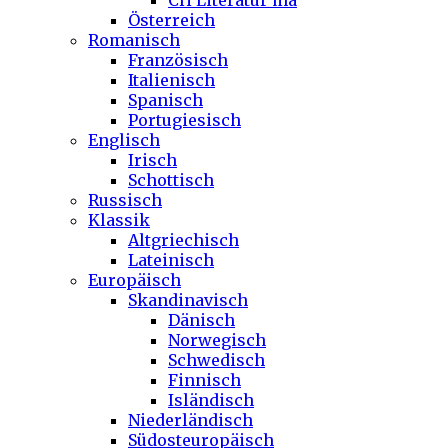
CH Literatur ma
Österreich
Romanisch
Französisch
Italienisch
Spanisch
Portugiesisch
Englisch
Irisch
Schottisch
Russisch
Klassik
Altgriechisch
Lateinisch
Europäisch
Skandinavisch
Dänisch
Norwegisch
Schwedisch
Finnisch
Isländisch
Niederländisch
Südosteuropäisch