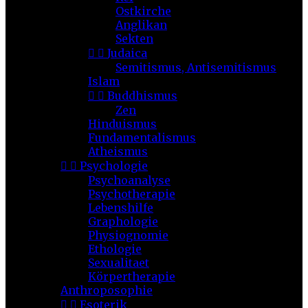
Ostkirche
Anglikan
Sekten


Judaica
Semitismus, Antisemitismus
Islam


Buddhismus
Zen
Hinduismus
Fundamentalismus
Atheismus


Psychologie
Psychoanalyse
Psychotherapie
Lebenshilfe
Graphologie
Physiognomie
Ethologie
Sexualitaet
Körpertherapie
Anthroposophie


Esoterik