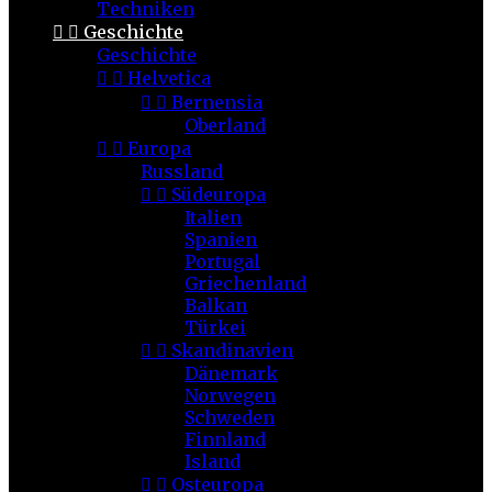
Techniken


Geschichte
Geschichte


Helvetica


Bernensia
Oberland


Europa
Russland


Südeuropa
Italien
Spanien
Portugal
Griechenland
Balkan
Türkei


Skandinavien
Dänemark
Norwegen
Schweden
Finnland
Island


Osteuropa