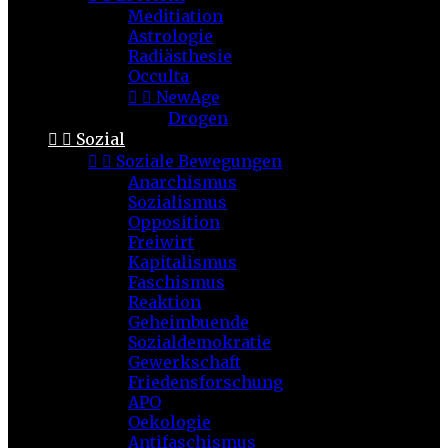
Meditiation
Astrologie
Radiästhesie
Occulta


NewAge
Drogen


Sozial


Soziale Bewegungen
Anarchismus
Sozialismus
Opposition
Freiwirt
Kapitalismus
Faschismus
Reaktion
Geheimbuende
Sozialdemokratie
Gewerkschaft
Friedensforschung
APO
Oekologie
Antifaschismus