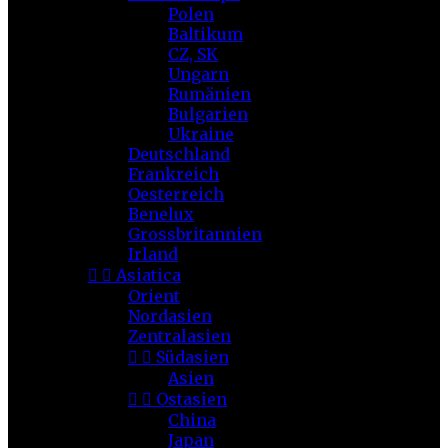
Polen
Baltikum
CZ, SK
Ungarn
Rumänien
Bulgarien
Ukraine
Deutschland
Frankreich
Oesterreich
Benelux
Grossbritannien
Irland


Asiatica
Orient
Nordasien
Zentralasien


Südasien
Asien


Ostasien
China
Japan