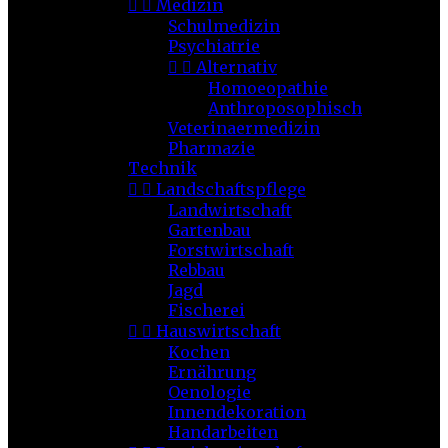


Medizin
Schulmedizin
Psychiatrie


Alternativ
Homoeopathie
Anthroposophisch
Veterinaermedizin
Pharmazie
Technik


Landschaftspflege
Landwirtschaft
Gartenbau
Forstwirtschaft
Rebbau
Jagd
Fischerei


Hauswirtschaft
Kochen
Ernährung
Oenologie
Innendekoration
Handarbeiten