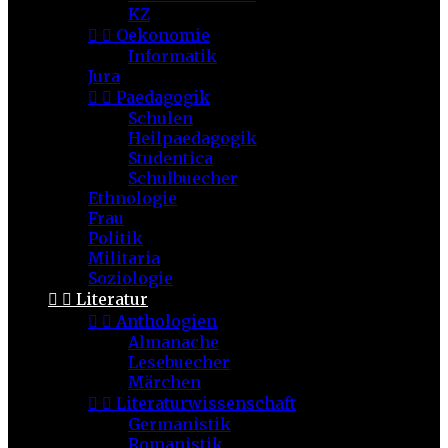
KZ


Oekonomie
Informatik
Jura


Paedagogik
Schulen
Heilpaedagogik
Studentica
Schulbuecher
Ethnologie
Frau
Politik
Militaria
Soziologie


Literatur


Anthologien
Almanache
Lesebuecher
Märchen


Literaturwissenschaft
Germanistik
Romanistik