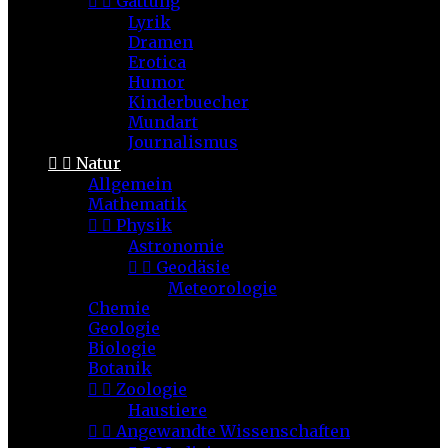


Gattung
Lyrik
Dramen
Erotica
Humor
Kinderbuecher
Mundart
Journalismus


Natur
Allgemein
Mathematik


Physik
Astronomie


Geodäsie
Meteorologie
Chemie
Geologie
Biologie
Botanik


Zoologie
Haustiere


Angewandte Wissenschaften