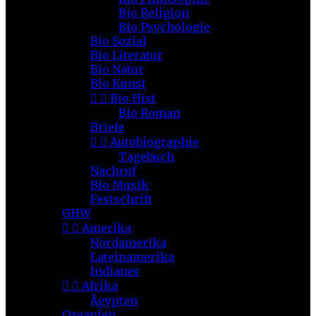
Bio Religion
Bio Psychologie
Bio Sozial
Bio Literatur
Bio Natur
Bio Kunst


Bio Hist
Bio Roman
Briefe


Autobiographie
Tagebuch
Nachruf
Bio Musik
Festschrift
GHW


Amerika
Nordamerika
Lateinamerika
Indianer


Afrika
Ägypten
Ozeanien