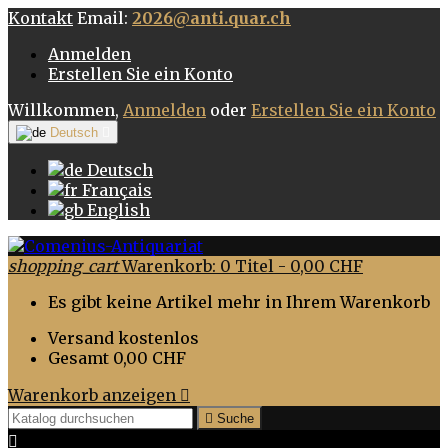
Kontakt
Email:
2026@anti.quar.ch
Anmelden
Erstellen Sie ein Konto
Willkommen,
Anmelden
oder
Erstellen Sie ein Konto
Deutsch

Deutsch
Français
English
shopping_cart
Warenkorb:
0
Titel - 0,00 CHF
Es gibt keine Artikel mehr in Ihrem Warenkorb
Versand
kostenlos
Gesamt
0,00 CHF
Warenkorb anzeigen


Suche
