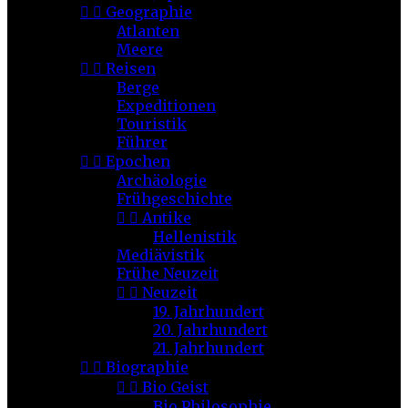


Geographie
Atlanten
Meere


Reisen
Berge
Expeditionen
Touristik
Führer


Epochen
Archäologie
Frühgeschichte


Antike
Hellenistik
Mediävistik
Frühe Neuzeit


Neuzeit
19. Jahrhundert
20. Jahrhundert
21. Jahrhundert


Biographie


Bio Geist
Bio Philosophie