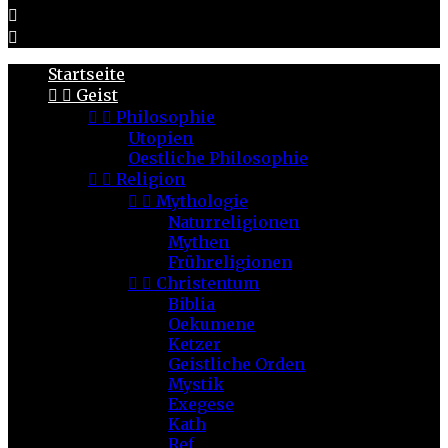


Startseite


Geist


Philosophie
Utopien
Oestliche Philosophie


Religion


Mythologie
Naturreligionen
Mythen
Frühreligionen


Christentum
Biblia
Oekumene
Ketzer
Geistliche Orden
Mystik
Exegese
Kath
Ref