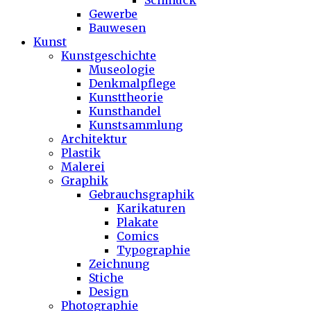
Schmuck
Gewerbe
Bauwesen
Kunst
Kunstgeschichte
Museologie
Denkmalpflege
Kunsttheorie
Kunsthandel
Kunstsammlung
Architektur
Plastik
Malerei
Graphik
Gebrauchsgraphik
Karikaturen
Plakate
Comics
Typographie
Zeichnung
Stiche
Design
Photographie