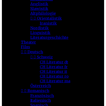
Anglistik
Slawistik
Altphilologie


Orientalistik
Iranistik
Nordistik
Linguistik
Literaturgeschichte
Theater
Film


Deutsch


Schweiz
CH Literatur dt
CH Literatur fr
CH Literatur it
CH Literatur ro
CH Literatur ma
Österreich


Romanisch
Französisch
Italienisch
Spanisch