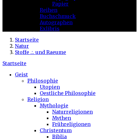
Papier
Reihen
Buchschmuck
Autographen
Exlibris
Startseite
Natur
Stoffe .:. und Raeume
Startseite
Geist
Philosophie
Utopien
Oestliche Philosophie
Religion
Mythologie
Naturreligionen
Mythen
Frühreligionen
Christentum
Biblia