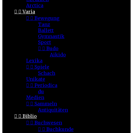
Arctica


Varia


Bewegung
Tanz
Ballett
Gymnastik
Sport


Budo
Aikido
Lexika


Spiele
Schach
Unikate


Periodica
du
Medien


Sammeln
Antiquitäten


Biblio


Buchwesen


Buchkunde