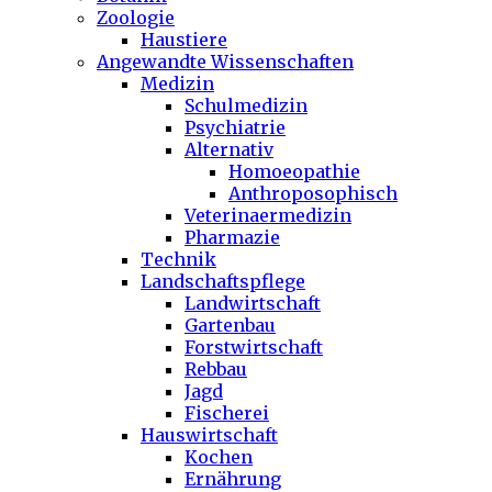
Zoologie
Haustiere
Angewandte Wissenschaften
Medizin
Schulmedizin
Psychiatrie
Alternativ
Homoeopathie
Anthroposophisch
Veterinaermedizin
Pharmazie
Technik
Landschaftspflege
Landwirtschaft
Gartenbau
Forstwirtschaft
Rebbau
Jagd
Fischerei
Hauswirtschaft
Kochen
Ernährung