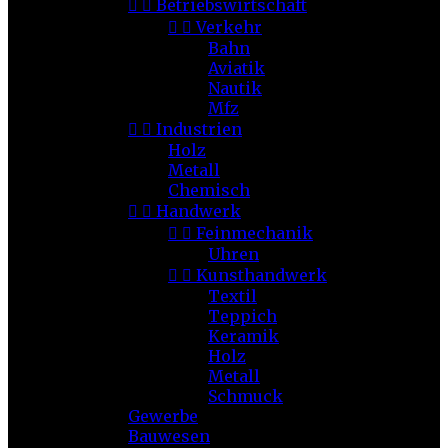


Betriebswirtschaft


Verkehr
Bahn
Aviatik
Nautik
Mfz


Industrien
Holz
Metall
Chemisch


Handwerk


Feinmechanik
Uhren


Kunsthandwerk
Textil
Teppich
Keramik
Holz
Metall
Schmuck
Gewerbe
Bauwesen