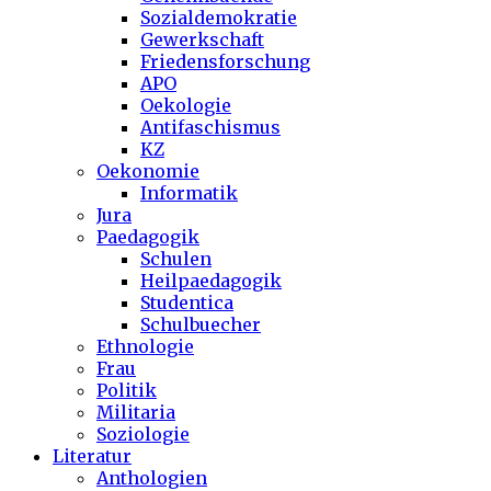
Sozialdemokratie
Gewerkschaft
Friedensforschung
APO
Oekologie
Antifaschismus
KZ
Oekonomie
Informatik
Jura
Paedagogik
Schulen
Heilpaedagogik
Studentica
Schulbuecher
Ethnologie
Frau
Politik
Militaria
Soziologie
Literatur
Anthologien