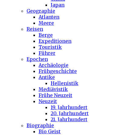
Japan
Geographie
Atlanten
Meere
Reisen
Berge
Expeditionen
Touristik
Führer
Epochen
Archäologie
Frühgeschichte
Antike
Hellenistik
Mediävistik
Frühe Neuzeit
Neuzeit
19. Jahrhundert
20. Jahrhundert
21. Jahrhundert
Biographie
Bio Geist