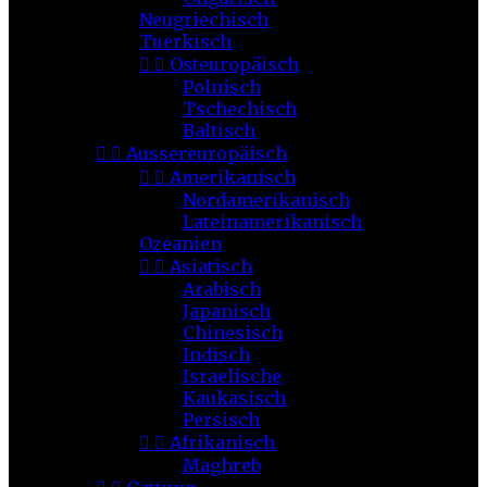
Neugriechisch
Tuerkisch


Osteuropäisch
Polnisch
Tschechisch
Baltisch


Aussereuropäisch


Amerikanisch
Nordamerikanisch
Lateinamerikanisch
Ozeanien


Asiatisch
Arabisch
Japanisch
Chinesisch
Indisch
Israelische
Kaukasisch
Persisch


Afrikanisch
Maghreb