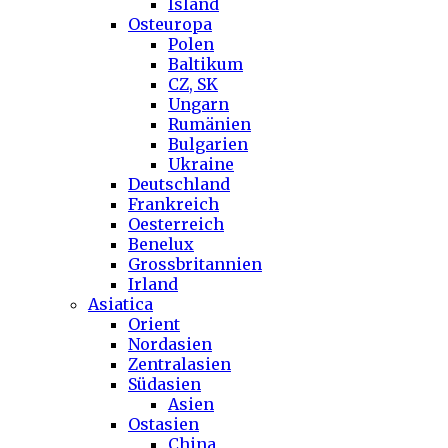
Island
Osteuropa
Polen
Baltikum
CZ, SK
Ungarn
Rumänien
Bulgarien
Ukraine
Deutschland
Frankreich
Oesterreich
Benelux
Grossbritannien
Irland
Asiatica
Orient
Nordasien
Zentralasien
Südasien
Asien
Ostasien
China