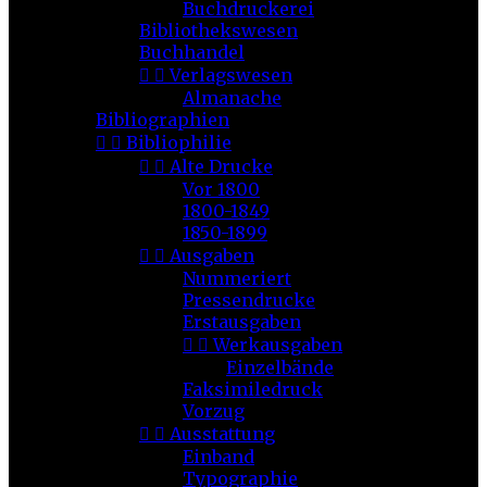
Buchdruckerei
Bibliothekswesen
Buchhandel


Verlagswesen
Almanache
Bibliographien


Bibliophilie


Alte Drucke
Vor 1800
1800-1849
1850-1899


Ausgaben
Nummeriert
Pressendrucke
Erstausgaben


Werkausgaben
Einzelbände
Faksimiledruck
Vorzug


Ausstattung
Einband
Typographie