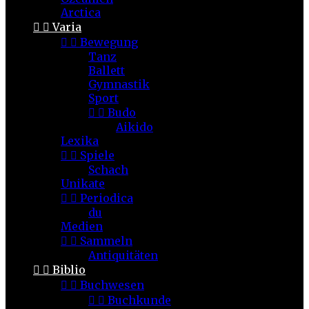
Arctica


Varia


Bewegung
Tanz
Ballett
Gymnastik
Sport


Budo
Aikido
Lexika


Spiele
Schach
Unikate


Periodica
du
Medien


Sammeln
Antiquitäten


Biblio


Buchwesen


Buchkunde