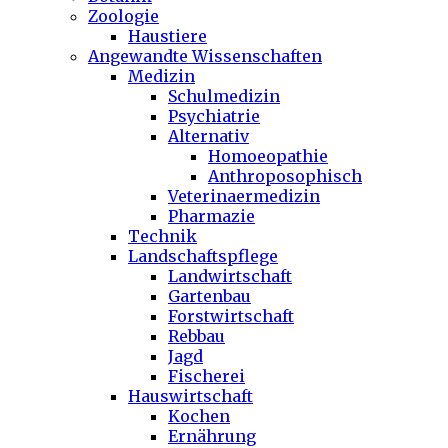
Zoologie
Haustiere
Angewandte Wissenschaften
Medizin
Schulmedizin
Psychiatrie
Alternativ
Homoeopathie
Anthroposophisch
Veterinaermedizin
Pharmazie
Technik
Landschaftspflege
Landwirtschaft
Gartenbau
Forstwirtschaft
Rebbau
Jagd
Fischerei
Hauswirtschaft
Kochen
Ernährung