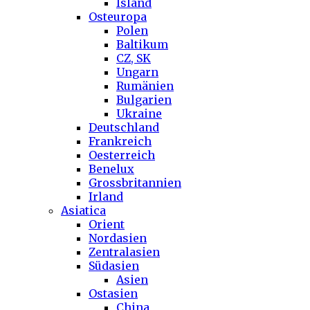
Island
Osteuropa
Polen
Baltikum
CZ, SK
Ungarn
Rumänien
Bulgarien
Ukraine
Deutschland
Frankreich
Oesterreich
Benelux
Grossbritannien
Irland
Asiatica
Orient
Nordasien
Zentralasien
Südasien
Asien
Ostasien
China