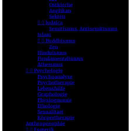
Ostkirche
Anglikan
Sekten


Judaica
Semitismus, Antisemitismus
Islam


Buddhismus
Zen
Hinduismus
Fundamentalismus
Atheismus


Psychologie
Psychoanalyse
Psychotherapie
Lebenshilfe
Graphologie
Physiognomie
Ethologie
Sexualitaet
Körpertherapie
Anthroposophie


Esoterik