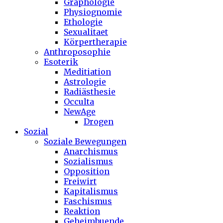
Graphologie
Physiognomie
Ethologie
Sexualitaet
Körpertherapie
Anthroposophie
Esoterik
Meditiation
Astrologie
Radiästhesie
Occulta
NewAge
Drogen
Sozial
Soziale Bewegungen
Anarchismus
Sozialismus
Opposition
Freiwirt
Kapitalismus
Faschismus
Reaktion
Geheimbuende