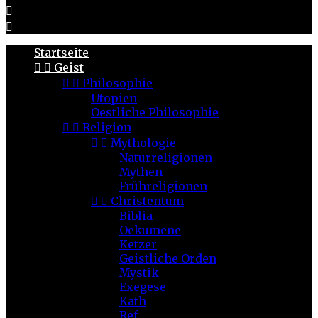


Startseite


Geist


Philosophie
Utopien
Oestliche Philosophie


Religion


Mythologie
Naturreligionen
Mythen
Frühreligionen


Christentum
Biblia
Oekumene
Ketzer
Geistliche Orden
Mystik
Exegese
Kath
Ref