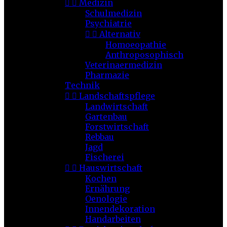


Medizin
Schulmedizin
Psychiatrie


Alternativ
Homoeopathie
Anthroposophisch
Veterinaermedizin
Pharmazie
Technik


Landschaftspflege
Landwirtschaft
Gartenbau
Forstwirtschaft
Rebbau
Jagd
Fischerei


Hauswirtschaft
Kochen
Ernährung
Oenologie
Innendekoration
Handarbeiten