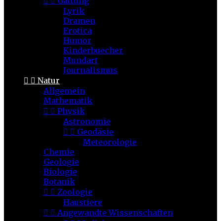


Gattung
Lyrik
Dramen
Erotica
Humor
Kinderbuecher
Mundart
Journalismus


Natur
Allgemein
Mathematik


Physik
Astronomie


Geodäsie
Meteorologie
Chemie
Geologie
Biologie
Botanik


Zoologie
Haustiere


Angewandte Wissenschaften