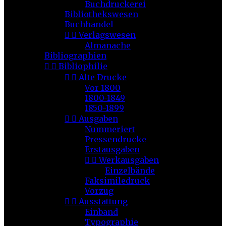
Buchdruckerei
Bibliothekswesen
Buchhandel


Verlagswesen
Almanache
Bibliographien


Bibliophilie


Alte Drucke
Vor 1800
1800-1849
1850-1899


Ausgaben
Nummeriert
Pressendrucke
Erstausgaben


Werkausgaben
Einzelbände
Faksimiledruck
Vorzug


Ausstattung
Einband
Typographie