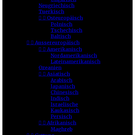
Neugriechisch
Tuerkisch


Osteuropäisch
Polnisch
Tschechisch
Baltisch


Aussereuropäisch


Amerikanisch
Nordamerikanisch
Lateinamerikanisch
Ozeanien


Asiatisch
Arabisch
Japanisch
Chinesisch
Indisch
Israelische
Kaukasisch
Persisch


Afrikanisch
Maghreb