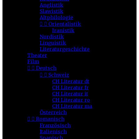
Anglistik
Slawistik
Altphilologie


Orientalistik
Iranistik
Nordistik
Linguistik
Literaturgeschichte
Theater
Film


Deutsch


Schweiz
CH Literatur dt
CH Literatur fr
CH Literatur it
CH Literatur ro
CH Literatur ma
Österreich


Romanisch
Französisch
Italienisch
Spanisch