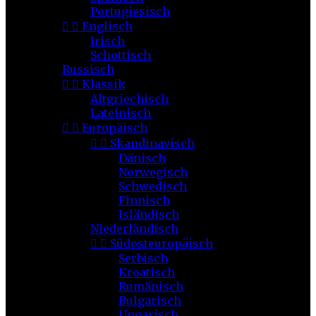
Portugiesisch


Englisch
Irisch
Schottisch
Russisch


Klassik
Altgriechisch
Lateinisch


Europäisch


Skandinavisch
Dänisch
Norwegisch
Schwedisch
Finnisch
Isländisch
Niederländisch


Südosteuropäisch
Serbisch
Kroatisch
Rumänisch
Bulgarisch
Ungarisch