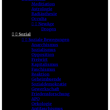
Meditiation
Astrologie
Radiästhesie
Occulta


NewAge
Drogen


Sozial


Soziale Bewegungen
Anarchismus
Sozialismus
Opposition
Freiwirt
Kapitalismus
Faschismus
Reaktion
Geheimbuende
Sozialdemokratie
Gewerkschaft
Friedensforschung
APO
Oekologie
Antifaschismus