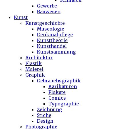
Schmuck
Gewerbe
Bauwesen
Kunst
Kunstgeschichte
Museologie
Denkmalpflege
Kunsttheorie
Kunsthandel
Kunstsammlung
Architektur
Plastik
Malerei
Graphik
Gebrauchsgraphik
Karikaturen
Plakate
Comics
Typographie
Zeichnung
Stiche
Design
Photographie