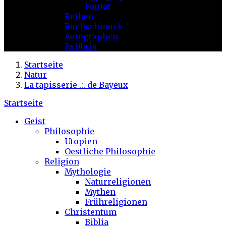
Papier
Reihen
Buchschmuck
Autographen
Exlibris
Startseite
Natur
La tapisserie .:. de Bayeux
Startseite
Geist
Philosophie
Utopien
Oestliche Philosophie
Religion
Mythologie
Naturreligionen
Mythen
Frühreligionen
Christentum
Biblia