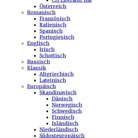
CH Literatur ma
Österreich
Romanisch
Französisch
Italienisch
Spanisch
Portugiesisch
Englisch
Irisch
Schottisch
Russisch
Klassik
Altgriechisch
Lateinisch
Europäisch
Skandinavisch
Dänisch
Norwegisch
Schwedisch
Finnisch
Isländisch
Niederländisch
Südosteuropäisch