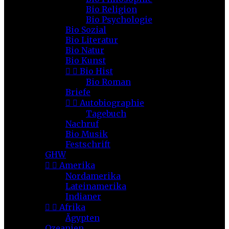
Bio Religion
Bio Psychologie
Bio Sozial
Bio Literatur
Bio Natur
Bio Kunst


Bio Hist
Bio Roman
Briefe


Autobiographie
Tagebuch
Nachruf
Bio Musik
Festschrift
GHW


Amerika
Nordamerika
Lateinamerika
Indianer


Afrika
Ägypten
Ozeanien