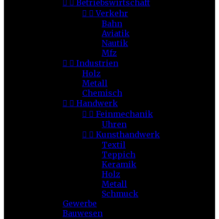


Betriebswirtschaft


Verkehr
Bahn
Aviatik
Nautik
Mfz


Industrien
Holz
Metall
Chemisch


Handwerk


Feinmechanik
Uhren


Kunsthandwerk
Textil
Teppich
Keramik
Holz
Metall
Schmuck
Gewerbe
Bauwesen