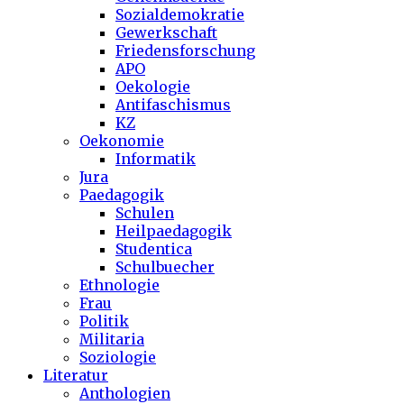
Sozialdemokratie
Gewerkschaft
Friedensforschung
APO
Oekologie
Antifaschismus
KZ
Oekonomie
Informatik
Jura
Paedagogik
Schulen
Heilpaedagogik
Studentica
Schulbuecher
Ethnologie
Frau
Politik
Militaria
Soziologie
Literatur
Anthologien