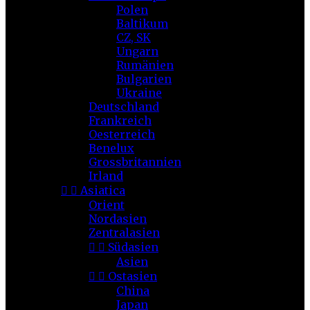
Polen
Baltikum
CZ, SK
Ungarn
Rumänien
Bulgarien
Ukraine
Deutschland
Frankreich
Oesterreich
Benelux
Grossbritannien
Irland


Asiatica
Orient
Nordasien
Zentralasien


Südasien
Asien


Ostasien
China
Japan