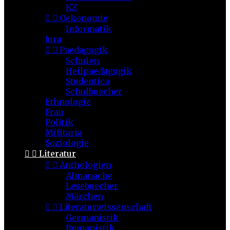
KZ


Oekonomie
Informatik
Jura


Paedagogik
Schulen
Heilpaedagogik
Studentica
Schulbuecher
Ethnologie
Frau
Politik
Militaria
Soziologie


Literatur


Anthologien
Almanache
Lesebuecher
Märchen


Literaturwissenschaft
Germanistik
Romanistik