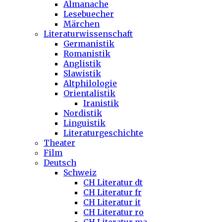
Almanache
Lesebuecher
Märchen
Literaturwissenschaft
Germanistik
Romanistik
Anglistik
Slawistik
Altphilologie
Orientalistik
Iranistik
Nordistik
Linguistik
Literaturgeschichte
Theater
Film
Deutsch
Schweiz
CH Literatur dt
CH Literatur fr
CH Literatur it
CH Literatur ro