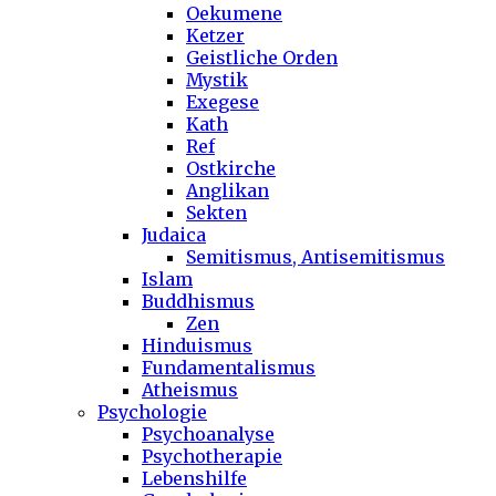
Oekumene
Ketzer
Geistliche Orden
Mystik
Exegese
Kath
Ref
Ostkirche
Anglikan
Sekten
Judaica
Semitismus, Antisemitismus
Islam
Buddhismus
Zen
Hinduismus
Fundamentalismus
Atheismus
Psychologie
Psychoanalyse
Psychotherapie
Lebenshilfe