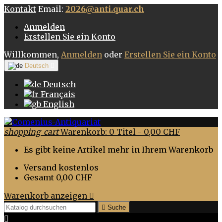
Kontakt
Email:
2026@anti.quar.ch
Anmelden
Erstellen Sie ein Konto
Willkommen,
Anmelden
oder
Erstellen Sie ein Konto
Deutsch

Deutsch
Français
English
shopping_cart
Warenkorb:
0
Titel - 0,00 CHF
Es gibt keine Artikel mehr in Ihrem Warenkorb
Versand
kostenlos
Gesamt
0,00 CHF
Warenkorb anzeigen


Suche
