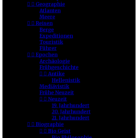


Geographie
Atlanten
Meere


Reisen
Berge
Expeditionen
Touristik
Führer


Epochen
Archäologie
Frühgeschichte


Antike
Hellenistik
Mediävistik
Frühe Neuzeit


Neuzeit
19. Jahrhundert
20. Jahrhundert
21. Jahrhundert


Biographie


Bio Geist
Bio Philosophie