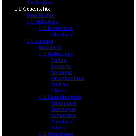
Techniken


Geschichte
Geschichte


Helvetica


Bernensia
Oberland


Europa
Russland


Südeuropa
Italien
Spanien
Portugal
Griechenland
Balkan
Türkei


Skandinavien
Dänemark
Norwegen
Schweden
Finnland
Island


Osteuropa