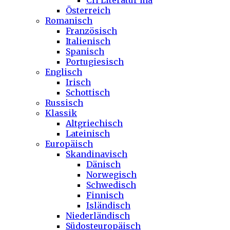
CH Literatur ma
Österreich
Romanisch
Französisch
Italienisch
Spanisch
Portugiesisch
Englisch
Irisch
Schottisch
Russisch
Klassik
Altgriechisch
Lateinisch
Europäisch
Skandinavisch
Dänisch
Norwegisch
Schwedisch
Finnisch
Isländisch
Niederländisch
Südosteuropäisch