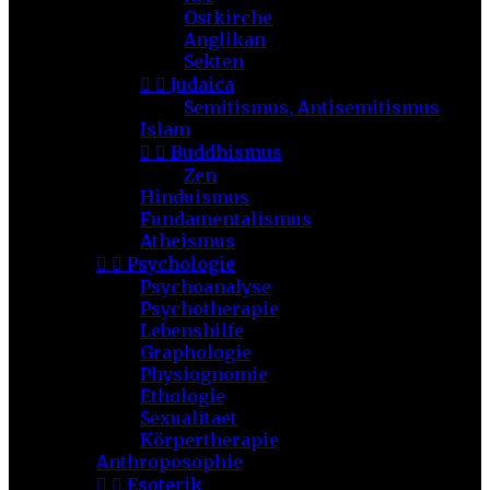
Ostkirche
Anglikan
Sekten


Judaica
Semitismus, Antisemitismus
Islam


Buddhismus
Zen
Hinduismus
Fundamentalismus
Atheismus


Psychologie
Psychoanalyse
Psychotherapie
Lebenshilfe
Graphologie
Physiognomie
Ethologie
Sexualitaet
Körpertherapie
Anthroposophie


Esoterik