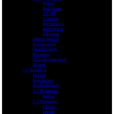
Polen
Baltikum
CZ, SK
Ungarn
Rumänien
Bulgarien
Ukraine
Deutschland
Frankreich
Oesterreich
Benelux
Grossbritannien
Irland


Asiatica
Orient
Nordasien
Zentralasien


Südasien
Asien


Ostasien
China
Japan