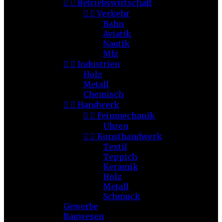


Betriebswirtschaft


Verkehr
Bahn
Aviatik
Nautik
Mfz


Industrien
Holz
Metall
Chemisch


Handwerk


Feinmechanik
Uhren


Kunsthandwerk
Textil
Teppich
Keramik
Holz
Metall
Schmuck
Gewerbe
Bauwesen