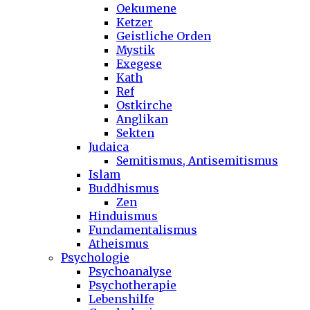
Oekumene
Ketzer
Geistliche Orden
Mystik
Exegese
Kath
Ref
Ostkirche
Anglikan
Sekten
Judaica
Semitismus, Antisemitismus
Islam
Buddhismus
Zen
Hinduismus
Fundamentalismus
Atheismus
Psychologie
Psychoanalyse
Psychotherapie
Lebenshilfe