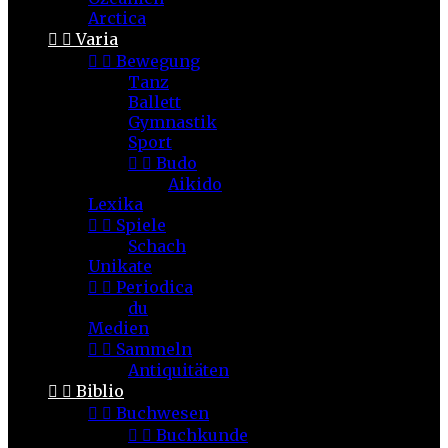
Arctica


Varia


Bewegung
Tanz
Ballett
Gymnastik
Sport


Budo
Aikido
Lexika


Spiele
Schach
Unikate


Periodica
du
Medien


Sammeln
Antiquitäten


Biblio


Buchwesen


Buchkunde