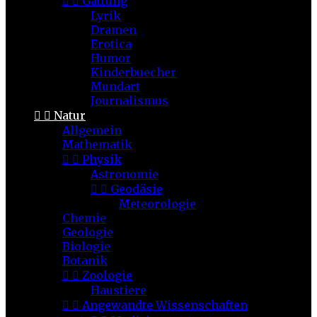


Gattung
Lyrik
Dramen
Erotica
Humor
Kinderbuecher
Mundart
Journalismus


Natur
Allgemein
Mathematik


Physik
Astronomie


Geodäsie
Meteorologie
Chemie
Geologie
Biologie
Botanik


Zoologie
Haustiere


Angewandte Wissenschaften