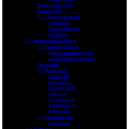
Neugriechisch
Tuerkisch


Osteuropäisch
Polnisch
Tschechisch
Baltisch


Aussereuropäisch


Amerikanisch
Nordamerikanisch
Lateinamerikanisch
Ozeanien


Asiatisch
Arabisch
Japanisch
Chinesisch
Indisch
Israelische
Kaukasisch
Persisch


Afrikanisch
Maghreb