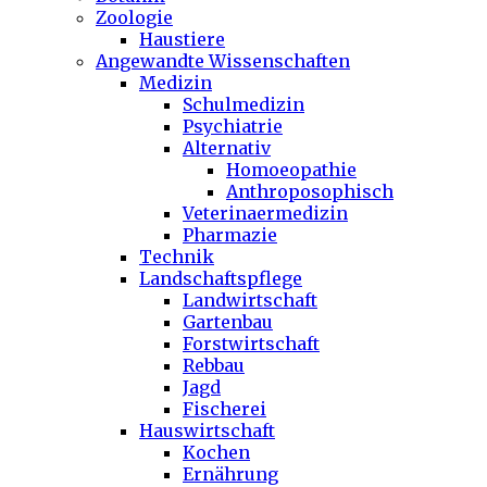
Zoologie
Haustiere
Angewandte Wissenschaften
Medizin
Schulmedizin
Psychiatrie
Alternativ
Homoeopathie
Anthroposophisch
Veterinaermedizin
Pharmazie
Technik
Landschaftspflege
Landwirtschaft
Gartenbau
Forstwirtschaft
Rebbau
Jagd
Fischerei
Hauswirtschaft
Kochen
Ernährung