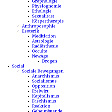
Graphologie
Physiognomie
Ethologie
Sexualitaet
Körpertherapie
Anthroposophie
Esoterik
Meditiation
Astrologie
Radiästhesie
Occulta
NewAge
Drogen
Sozial
Soziale Bewegungen
Anarchismus
Sozialismus
Opposition
Freiwirt
Kapitalismus
Faschismus
Reaktion
Geheimbuende