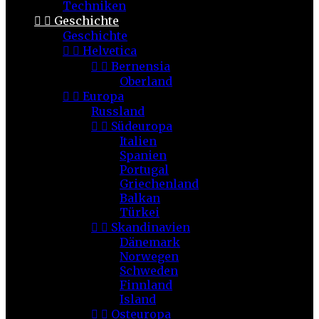
Techniken


Geschichte
Geschichte


Helvetica


Bernensia
Oberland


Europa
Russland


Südeuropa
Italien
Spanien
Portugal
Griechenland
Balkan
Türkei


Skandinavien
Dänemark
Norwegen
Schweden
Finnland
Island


Osteuropa