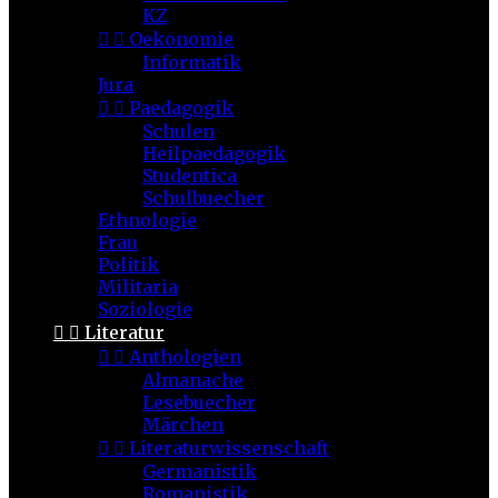
KZ


Oekonomie
Informatik
Jura


Paedagogik
Schulen
Heilpaedagogik
Studentica
Schulbuecher
Ethnologie
Frau
Politik
Militaria
Soziologie


Literatur


Anthologien
Almanache
Lesebuecher
Märchen


Literaturwissenschaft
Germanistik
Romanistik