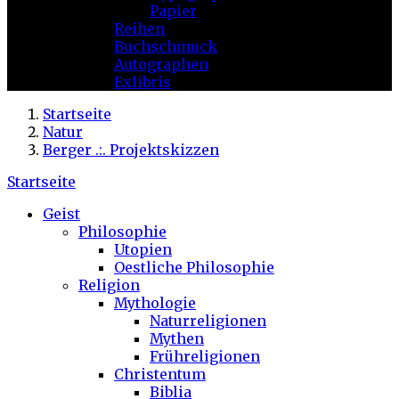
Papier
Reihen
Buchschmuck
Autographen
Exlibris
Startseite
Natur
Berger .:. Projektskizzen
Startseite
Geist
Philosophie
Utopien
Oestliche Philosophie
Religion
Mythologie
Naturreligionen
Mythen
Frühreligionen
Christentum
Biblia