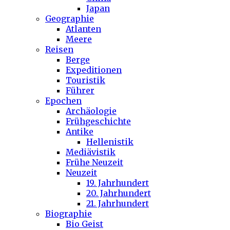
Japan
Geographie
Atlanten
Meere
Reisen
Berge
Expeditionen
Touristik
Führer
Epochen
Archäologie
Frühgeschichte
Antike
Hellenistik
Mediävistik
Frühe Neuzeit
Neuzeit
19. Jahrhundert
20. Jahrhundert
21. Jahrhundert
Biographie
Bio Geist