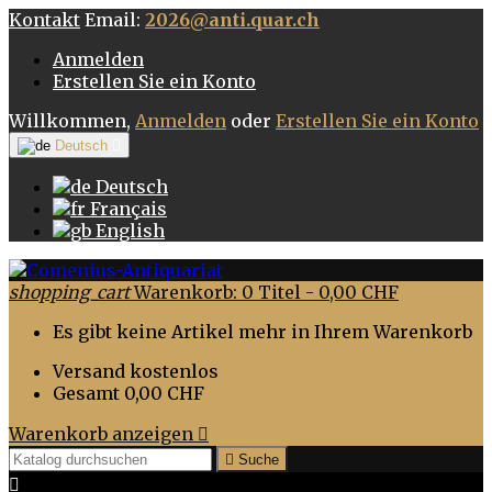
Kontakt
Email:
2026@anti.quar.ch
Anmelden
Erstellen Sie ein Konto
Willkommen,
Anmelden
oder
Erstellen Sie ein Konto
Deutsch

Deutsch
Français
English
shopping_cart
Warenkorb:
0
Titel - 0,00 CHF
Es gibt keine Artikel mehr in Ihrem Warenkorb
Versand
kostenlos
Gesamt
0,00 CHF
Warenkorb anzeigen


Suche
