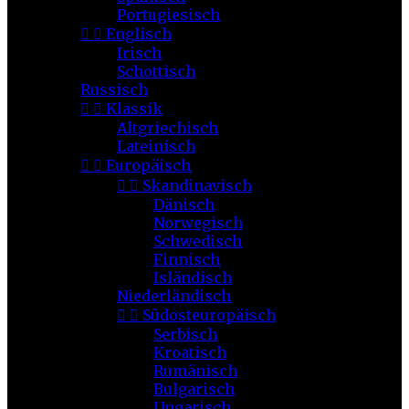
Portugiesisch


Englisch
Irisch
Schottisch
Russisch


Klassik
Altgriechisch
Lateinisch


Europäisch


Skandinavisch
Dänisch
Norwegisch
Schwedisch
Finnisch
Isländisch
Niederländisch


Südosteuropäisch
Serbisch
Kroatisch
Rumänisch
Bulgarisch
Ungarisch