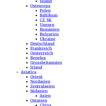
Island
Osteuropa
Polen
Baltikum
CZ, SK
Ungarn
Rumänien
Bulgarien
Ukraine
Deutschland
Frankreich
Oesterreich
Benelux
Grossbritannien
Irland
Asiatica
Orient
Nordasien
Zentralasien
Südasien
Asien
Ostasien
China