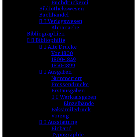
Buchdruckerei
Bibliothekswesen
Buchhandel


Verlagswesen
Almanache
Bibliographien


Bibliophilie


Alte Drucke
Vor 1800
1800-1849
1850-1899


Ausgaben
Nummeriert
Pressendrucke
Erstausgaben


Werkausgaben
Einzelbände
Faksimiledruck
Vorzug


Ausstattung
Einband
Typographie