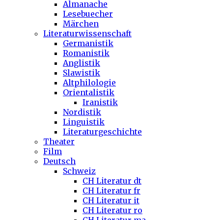
Almanache
Lesebuecher
Märchen
Literaturwissenschaft
Germanistik
Romanistik
Anglistik
Slawistik
Altphilologie
Orientalistik
Iranistik
Nordistik
Linguistik
Literaturgeschichte
Theater
Film
Deutsch
Schweiz
CH Literatur dt
CH Literatur fr
CH Literatur it
CH Literatur ro