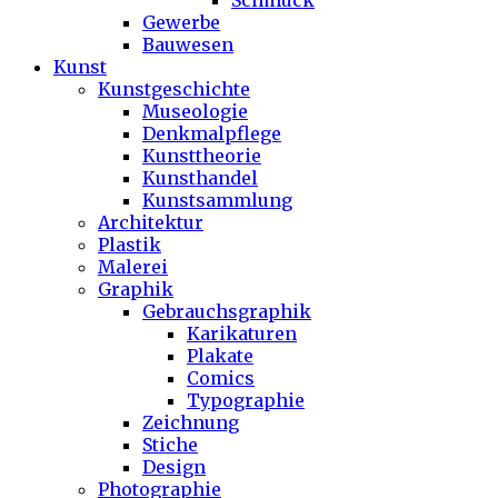
Schmuck
Gewerbe
Bauwesen
Kunst
Kunstgeschichte
Museologie
Denkmalpflege
Kunsttheorie
Kunsthandel
Kunstsammlung
Architektur
Plastik
Malerei
Graphik
Gebrauchsgraphik
Karikaturen
Plakate
Comics
Typographie
Zeichnung
Stiche
Design
Photographie