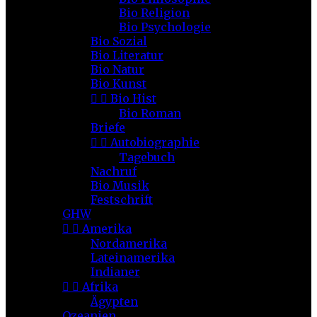
Bio Religion
Bio Psychologie
Bio Sozial
Bio Literatur
Bio Natur
Bio Kunst


Bio Hist
Bio Roman
Briefe


Autobiographie
Tagebuch
Nachruf
Bio Musik
Festschrift
GHW


Amerika
Nordamerika
Lateinamerika
Indianer


Afrika
Ägypten
Ozeanien