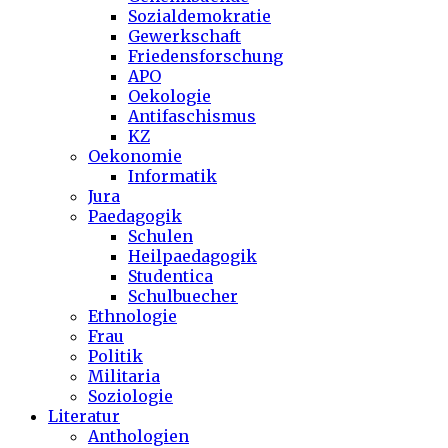
Sozialdemokratie
Gewerkschaft
Friedensforschung
APO
Oekologie
Antifaschismus
KZ
Oekonomie
Informatik
Jura
Paedagogik
Schulen
Heilpaedagogik
Studentica
Schulbuecher
Ethnologie
Frau
Politik
Militaria
Soziologie
Literatur
Anthologien