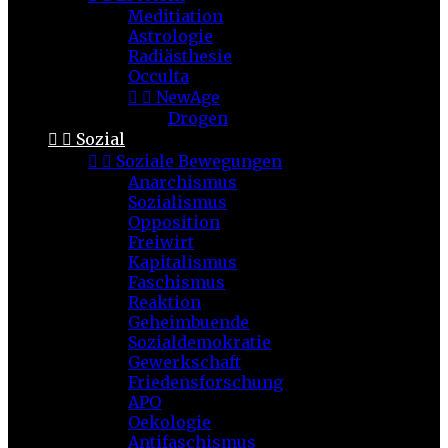
Meditiation
Astrologie
Radiästhesie
Occulta


NewAge
Drogen


Sozial


Soziale Bewegungen
Anarchismus
Sozialismus
Opposition
Freiwirt
Kapitalismus
Faschismus
Reaktion
Geheimbuende
Sozialdemokratie
Gewerkschaft
Friedensforschung
APO
Oekologie
Antifaschismus