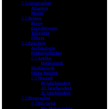


Geographie
Atlanten
Meere


Reisen
Berge
Expeditionen
Touristik
Führer


Epochen
Archäologie
Frühgeschichte


Antike
Hellenistik
Mediävistik
Frühe Neuzeit


Neuzeit
19. Jahrhundert
20. Jahrhundert
21. Jahrhundert


Biographie


Bio Geist
Bio Philosophie