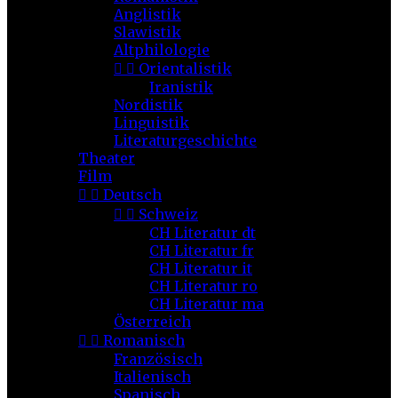
Anglistik
Slawistik
Altphilologie


Orientalistik
Iranistik
Nordistik
Linguistik
Literaturgeschichte
Theater
Film


Deutsch


Schweiz
CH Literatur dt
CH Literatur fr
CH Literatur it
CH Literatur ro
CH Literatur ma
Österreich


Romanisch
Französisch
Italienisch
Spanisch