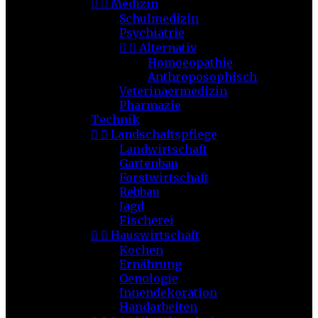


Medizin
Schulmedizin
Psychiatrie


Alternativ
Homoeopathie
Anthroposophisch
Veterinaermedizin
Pharmazie
Technik


Landschaftspflege
Landwirtschaft
Gartenbau
Forstwirtschaft
Rebbau
Jagd
Fischerei


Hauswirtschaft
Kochen
Ernährung
Oenologie
Innendekoration
Handarbeiten