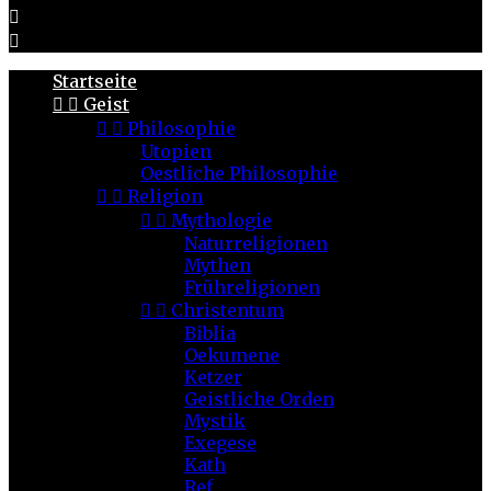


Startseite


Geist


Philosophie
Utopien
Oestliche Philosophie


Religion


Mythologie
Naturreligionen
Mythen
Frühreligionen


Christentum
Biblia
Oekumene
Ketzer
Geistliche Orden
Mystik
Exegese
Kath
Ref