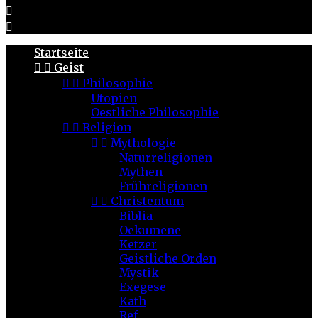


Startseite


Geist


Philosophie
Utopien
Oestliche Philosophie


Religion


Mythologie
Naturreligionen
Mythen
Frühreligionen


Christentum
Biblia
Oekumene
Ketzer
Geistliche Orden
Mystik
Exegese
Kath
Ref