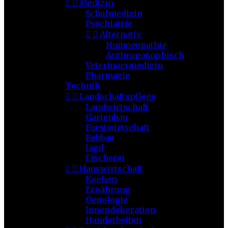


Medizin
Schulmedizin
Psychiatrie


Alternativ
Homoeopathie
Anthroposophisch
Veterinaermedizin
Pharmazie
Technik


Landschaftspflege
Landwirtschaft
Gartenbau
Forstwirtschaft
Rebbau
Jagd
Fischerei


Hauswirtschaft
Kochen
Ernährung
Oenologie
Innendekoration
Handarbeiten