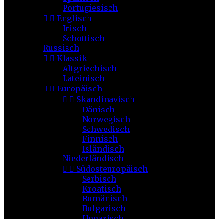
Portugiesisch


Englisch
Irisch
Schottisch
Russisch


Klassik
Altgriechisch
Lateinisch


Europäisch


Skandinavisch
Dänisch
Norwegisch
Schwedisch
Finnisch
Isländisch
Niederländisch


Südosteuropäisch
Serbisch
Kroatisch
Rumänisch
Bulgarisch
Ungarisch