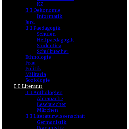
KZ


Oekonomie
Informatik
Jura


Paedagogik
Schulen
Heilpaedagogik
Studentica
Schulbuecher
Ethnologie
Frau
Politik
Militaria
Soziologie


Literatur


Anthologien
Almanache
Lesebuecher
Märchen


Literaturwissenschaft
Germanistik
Romanistik