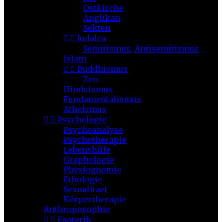
Ostkirche
Anglikan
Sekten


Judaica
Semitismus, Antisemitismus
Islam


Buddhismus
Zen
Hinduismus
Fundamentalismus
Atheismus


Psychologie
Psychoanalyse
Psychotherapie
Lebenshilfe
Graphologie
Physiognomie
Ethologie
Sexualitaet
Körpertherapie
Anthroposophie


Esoterik