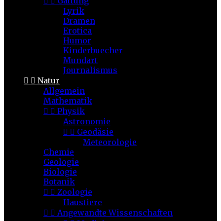


Gattung
Lyrik
Dramen
Erotica
Humor
Kinderbuecher
Mundart
Journalismus


Natur
Allgemein
Mathematik


Physik
Astronomie


Geodäsie
Meteorologie
Chemie
Geologie
Biologie
Botanik


Zoologie
Haustiere


Angewandte Wissenschaften