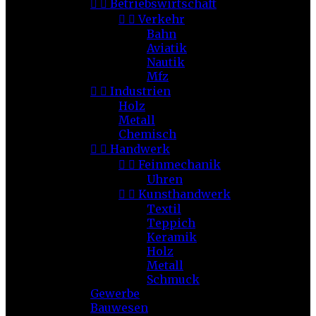


Betriebswirtschaft


Verkehr
Bahn
Aviatik
Nautik
Mfz


Industrien
Holz
Metall
Chemisch


Handwerk


Feinmechanik
Uhren


Kunsthandwerk
Textil
Teppich
Keramik
Holz
Metall
Schmuck
Gewerbe
Bauwesen