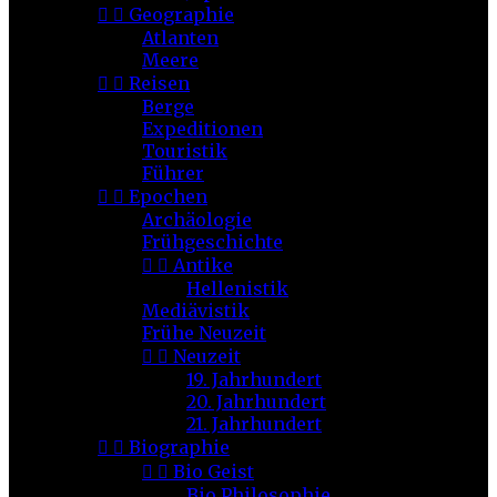


Geographie
Atlanten
Meere


Reisen
Berge
Expeditionen
Touristik
Führer


Epochen
Archäologie
Frühgeschichte


Antike
Hellenistik
Mediävistik
Frühe Neuzeit


Neuzeit
19. Jahrhundert
20. Jahrhundert
21. Jahrhundert


Biographie


Bio Geist
Bio Philosophie