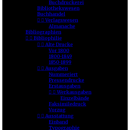
Buchdruckerei
Bibliothekswesen
Buchhandel


Verlagswesen
Almanache
Bibliographien


Bibliophilie


Alte Drucke
Vor 1800
1800-1849
1850-1899


Ausgaben
Nummeriert
Pressendrucke
Erstausgaben


Werkausgaben
Einzelbände
Faksimiledruck
Vorzug


Ausstattung
Einband
Typographie