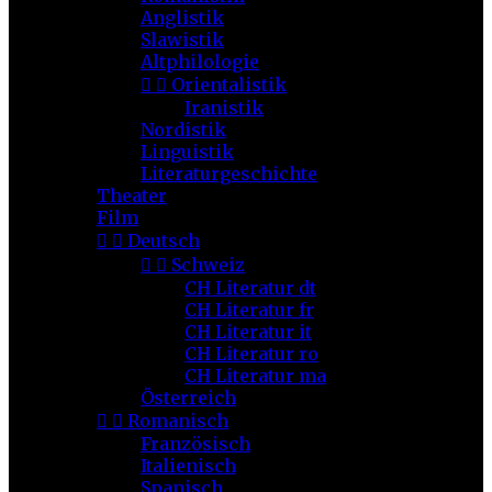
Anglistik
Slawistik
Altphilologie


Orientalistik
Iranistik
Nordistik
Linguistik
Literaturgeschichte
Theater
Film


Deutsch


Schweiz
CH Literatur dt
CH Literatur fr
CH Literatur it
CH Literatur ro
CH Literatur ma
Österreich


Romanisch
Französisch
Italienisch
Spanisch