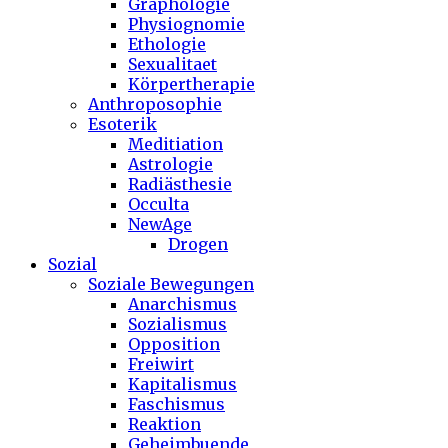
Graphologie
Physiognomie
Ethologie
Sexualitaet
Körpertherapie
Anthroposophie
Esoterik
Meditiation
Astrologie
Radiästhesie
Occulta
NewAge
Drogen
Sozial
Soziale Bewegungen
Anarchismus
Sozialismus
Opposition
Freiwirt
Kapitalismus
Faschismus
Reaktion
Geheimbuende