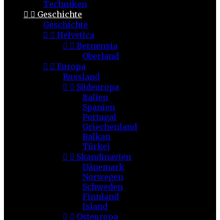
Techniken


Geschichte
Geschichte


Helvetica


Bernensia
Oberland


Europa
Russland


Südeuropa
Italien
Spanien
Portugal
Griechenland
Balkan
Türkei


Skandinavien
Dänemark
Norwegen
Schweden
Finnland
Island


Osteuropa