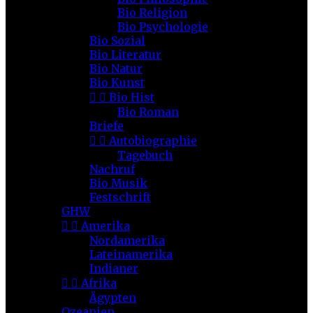
Bio Religion
Bio Psychologie
Bio Sozial
Bio Literatur
Bio Natur
Bio Kunst


Bio Hist
Bio Roman
Briefe


Autobiographie
Tagebuch
Nachruf
Bio Musik
Festschrift
GHW


Amerika
Nordamerika
Lateinamerika
Indianer


Afrika
Ägypten
Ozeanien