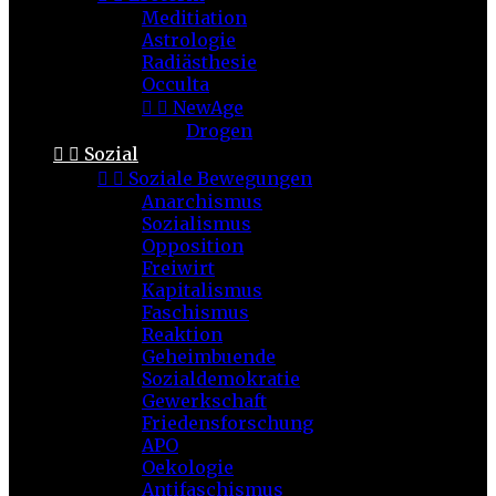
Meditiation
Astrologie
Radiästhesie
Occulta


NewAge
Drogen


Sozial


Soziale Bewegungen
Anarchismus
Sozialismus
Opposition
Freiwirt
Kapitalismus
Faschismus
Reaktion
Geheimbuende
Sozialdemokratie
Gewerkschaft
Friedensforschung
APO
Oekologie
Antifaschismus