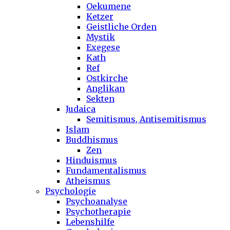
Oekumene
Ketzer
Geistliche Orden
Mystik
Exegese
Kath
Ref
Ostkirche
Anglikan
Sekten
Judaica
Semitismus, Antisemitismus
Islam
Buddhismus
Zen
Hinduismus
Fundamentalismus
Atheismus
Psychologie
Psychoanalyse
Psychotherapie
Lebenshilfe