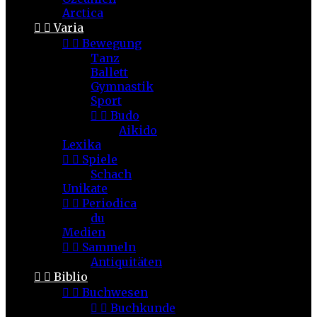
Arctica


Varia


Bewegung
Tanz
Ballett
Gymnastik
Sport


Budo
Aikido
Lexika


Spiele
Schach
Unikate


Periodica
du
Medien


Sammeln
Antiquitäten


Biblio


Buchwesen


Buchkunde