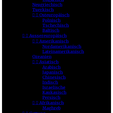
Neugriechisch
Tuerkisch


Osteuropäisch
Polnisch
Tschechisch
Baltisch


Aussereuropäisch


Amerikanisch
Nordamerikanisch
Lateinamerikanisch
Ozeanien


Asiatisch
Arabisch
Japanisch
Chinesisch
Indisch
Israelische
Kaukasisch
Persisch


Afrikanisch
Maghreb