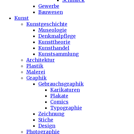
Schmuck
Gewerbe
Bauwesen
Kunst
Kunstgeschichte
Museologie
Denkmalpflege
Kunsttheorie
Kunsthandel
Kunstsammlung
Architektur
Plastik
Malerei
Graphik
Gebrauchsgraphik
Karikaturen
Plakate
Comics
Typographie
Zeichnung
Stiche
Design
Photographie