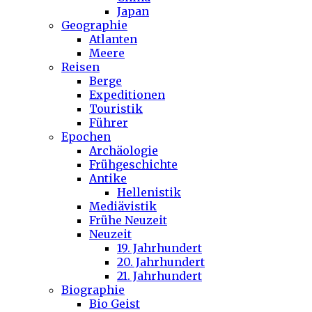
Japan
Geographie
Atlanten
Meere
Reisen
Berge
Expeditionen
Touristik
Führer
Epochen
Archäologie
Frühgeschichte
Antike
Hellenistik
Mediävistik
Frühe Neuzeit
Neuzeit
19. Jahrhundert
20. Jahrhundert
21. Jahrhundert
Biographie
Bio Geist