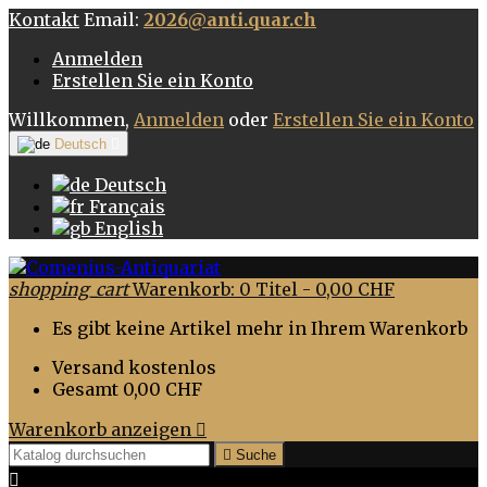
Kontakt
Email:
2026@anti.quar.ch
Anmelden
Erstellen Sie ein Konto
Willkommen,
Anmelden
oder
Erstellen Sie ein Konto
Deutsch

Deutsch
Français
English
shopping_cart
Warenkorb:
0
Titel - 0,00 CHF
Es gibt keine Artikel mehr in Ihrem Warenkorb
Versand
kostenlos
Gesamt
0,00 CHF
Warenkorb anzeigen


Suche
