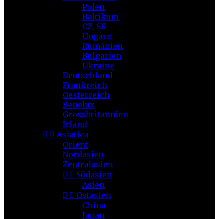
Polen
Baltikum
CZ, SK
Ungarn
Rumänien
Bulgarien
Ukraine
Deutschland
Frankreich
Oesterreich
Benelux
Grossbritannien
Irland


Asiatica
Orient
Nordasien
Zentralasien


Südasien
Asien


Ostasien
China
Japan