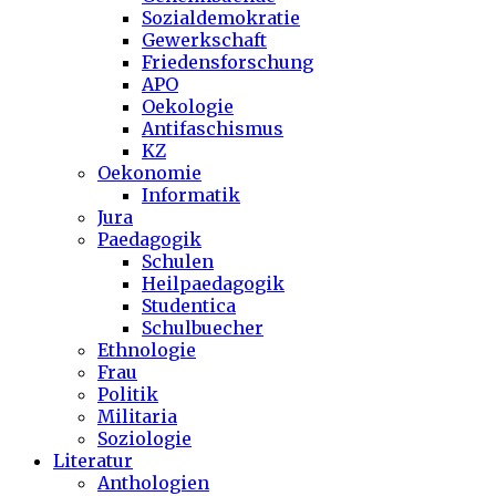
Sozialdemokratie
Gewerkschaft
Friedensforschung
APO
Oekologie
Antifaschismus
KZ
Oekonomie
Informatik
Jura
Paedagogik
Schulen
Heilpaedagogik
Studentica
Schulbuecher
Ethnologie
Frau
Politik
Militaria
Soziologie
Literatur
Anthologien