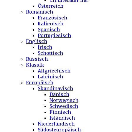
CH Literatur ma
Österreich
Romanisch
Französisch
Italienisch
Spanisch
Portugiesisch
Englisch
Irisch
Schottisch
Russisch
Klassik
Altgriechisch
Lateinisch
Europäisch
Skandinavisch
Dänisch
Norwegisch
Schwedisch
Finnisch
Isländisch
Niederländisch
Südosteuropäisch