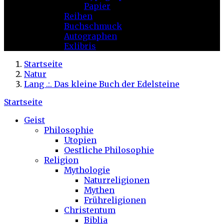
Papier
Reihen
Buchschmuck
Autographen
Exlibris
Startseite
Natur
Lang .:. Das kleine Buch der Edelsteine
Startseite
Geist
Philosophie
Utopien
Oestliche Philosophie
Religion
Mythologie
Naturreligionen
Mythen
Frühreligionen
Christentum
Biblia