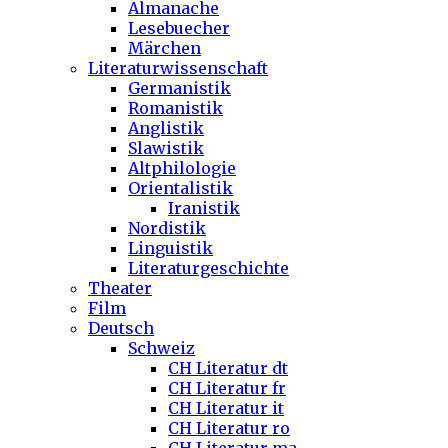
Almanache
Lesebuecher
Märchen
Literaturwissenschaft
Germanistik
Romanistik
Anglistik
Slawistik
Altphilologie
Orientalistik
Iranistik
Nordistik
Linguistik
Literaturgeschichte
Theater
Film
Deutsch
Schweiz
CH Literatur dt
CH Literatur fr
CH Literatur it
CH Literatur ro