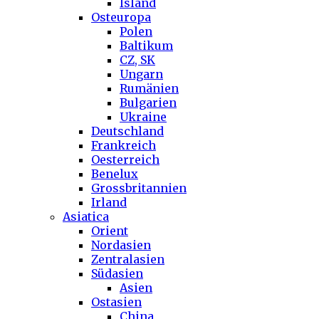
Island
Osteuropa
Polen
Baltikum
CZ, SK
Ungarn
Rumänien
Bulgarien
Ukraine
Deutschland
Frankreich
Oesterreich
Benelux
Grossbritannien
Irland
Asiatica
Orient
Nordasien
Zentralasien
Südasien
Asien
Ostasien
China