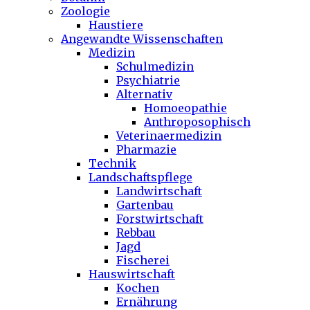
Zoologie
Haustiere
Angewandte Wissenschaften
Medizin
Schulmedizin
Psychiatrie
Alternativ
Homoeopathie
Anthroposophisch
Veterinaermedizin
Pharmazie
Technik
Landschaftspflege
Landwirtschaft
Gartenbau
Forstwirtschaft
Rebbau
Jagd
Fischerei
Hauswirtschaft
Kochen
Ernährung