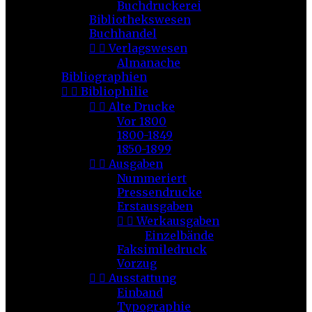
Buchdruckerei
Bibliothekswesen
Buchhandel


Verlagswesen
Almanache
Bibliographien


Bibliophilie


Alte Drucke
Vor 1800
1800-1849
1850-1899


Ausgaben
Nummeriert
Pressendrucke
Erstausgaben


Werkausgaben
Einzelbände
Faksimiledruck
Vorzug


Ausstattung
Einband
Typographie