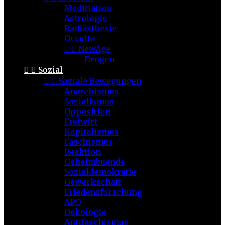
Meditiation
Astrologie
Radiästhesie
Occulta


NewAge
Drogen


Sozial


Soziale Bewegungen
Anarchismus
Sozialismus
Opposition
Freiwirt
Kapitalismus
Faschismus
Reaktion
Geheimbuende
Sozialdemokratie
Gewerkschaft
Friedensforschung
APO
Oekologie
Antifaschismus