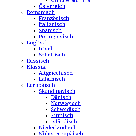
CH Literatur ma
Österreich
Romanisch
Französisch
Italienisch
Spanisch
Portugiesisch
Englisch
Irisch
Schottisch
Russisch
Klassik
Altgriechisch
Lateinisch
Europäisch
Skandinavisch
Dänisch
Norwegisch
Schwedisch
Finnisch
Isländisch
Niederländisch
Südosteuropäisch