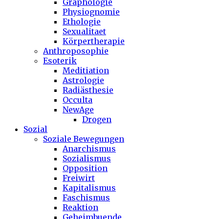
Graphologie
Physiognomie
Ethologie
Sexualitaet
Körpertherapie
Anthroposophie
Esoterik
Meditiation
Astrologie
Radiästhesie
Occulta
NewAge
Drogen
Sozial
Soziale Bewegungen
Anarchismus
Sozialismus
Opposition
Freiwirt
Kapitalismus
Faschismus
Reaktion
Geheimbuende