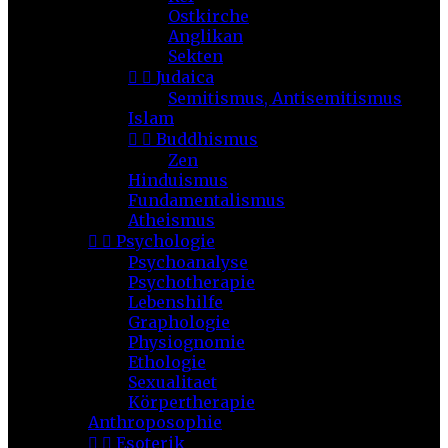
Ostkirche
Anglikan
Sekten


Judaica
Semitismus, Antisemitismus
Islam


Buddhismus
Zen
Hinduismus
Fundamentalismus
Atheismus


Psychologie
Psychoanalyse
Psychotherapie
Lebenshilfe
Graphologie
Physiognomie
Ethologie
Sexualitaet
Körpertherapie
Anthroposophie


Esoterik