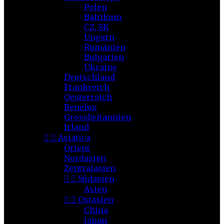
Polen
Baltikum
CZ, SK
Ungarn
Rumänien
Bulgarien
Ukraine
Deutschland
Frankreich
Oesterreich
Benelux
Grossbritannien
Irland


Asiatica
Orient
Nordasien
Zentralasien


Südasien
Asien


Ostasien
China
Japan