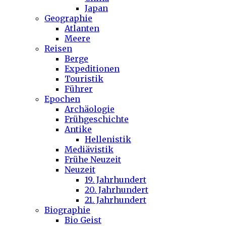
Japan
Geographie
Atlanten
Meere
Reisen
Berge
Expeditionen
Touristik
Führer
Epochen
Archäologie
Frühgeschichte
Antike
Hellenistik
Mediävistik
Frühe Neuzeit
Neuzeit
19. Jahrhundert
20. Jahrhundert
21. Jahrhundert
Biographie
Bio Geist