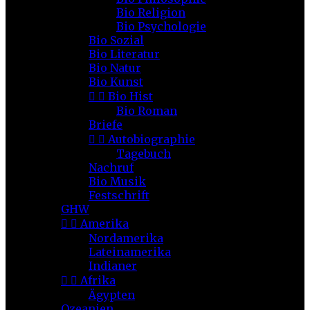
Bio Religion
Bio Psychologie
Bio Sozial
Bio Literatur
Bio Natur
Bio Kunst


Bio Hist
Bio Roman
Briefe


Autobiographie
Tagebuch
Nachruf
Bio Musik
Festschrift
GHW


Amerika
Nordamerika
Lateinamerika
Indianer


Afrika
Ägypten
Ozeanien