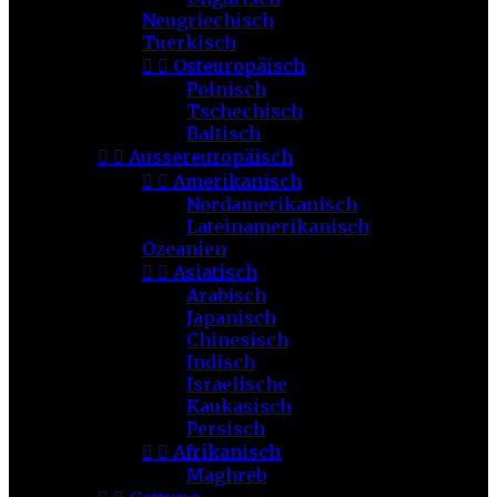
Neugriechisch
Tuerkisch


Osteuropäisch
Polnisch
Tschechisch
Baltisch


Aussereuropäisch


Amerikanisch
Nordamerikanisch
Lateinamerikanisch
Ozeanien


Asiatisch
Arabisch
Japanisch
Chinesisch
Indisch
Israelische
Kaukasisch
Persisch


Afrikanisch
Maghreb