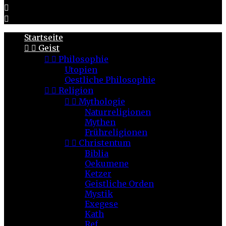


Startseite


Geist


Philosophie
Utopien
Oestliche Philosophie


Religion


Mythologie
Naturreligionen
Mythen
Frühreligionen


Christentum
Biblia
Oekumene
Ketzer
Geistliche Orden
Mystik
Exegese
Kath
Ref