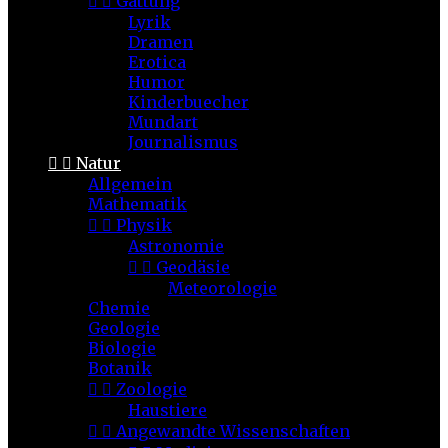


Gattung
Lyrik
Dramen
Erotica
Humor
Kinderbuecher
Mundart
Journalismus


Natur
Allgemein
Mathematik


Physik
Astronomie


Geodäsie
Meteorologie
Chemie
Geologie
Biologie
Botanik


Zoologie
Haustiere


Angewandte Wissenschaften