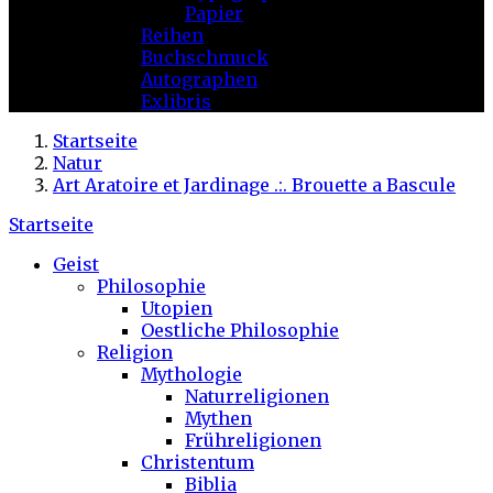
Papier
Reihen
Buchschmuck
Autographen
Exlibris
Startseite
Natur
Art Aratoire et Jardinage .:. Brouette a Bascule
Startseite
Geist
Philosophie
Utopien
Oestliche Philosophie
Religion
Mythologie
Naturreligionen
Mythen
Frühreligionen
Christentum
Biblia