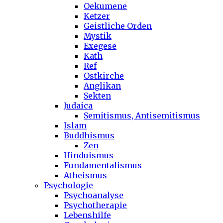
Oekumene
Ketzer
Geistliche Orden
Mystik
Exegese
Kath
Ref
Ostkirche
Anglikan
Sekten
Judaica
Semitismus, Antisemitismus
Islam
Buddhismus
Zen
Hinduismus
Fundamentalismus
Atheismus
Psychologie
Psychoanalyse
Psychotherapie
Lebenshilfe