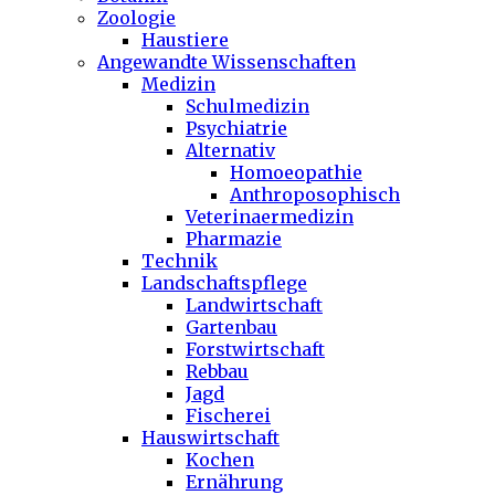
Zoologie
Haustiere
Angewandte Wissenschaften
Medizin
Schulmedizin
Psychiatrie
Alternativ
Homoeopathie
Anthroposophisch
Veterinaermedizin
Pharmazie
Technik
Landschaftspflege
Landwirtschaft
Gartenbau
Forstwirtschaft
Rebbau
Jagd
Fischerei
Hauswirtschaft
Kochen
Ernährung