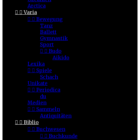
Arctica


Varia


Bewegung
Tanz
Ballett
Gymnastik
Sport


Budo
Aikido
Lexika


Spiele
Schach
Unikate


Periodica
du
Medien


Sammeln
Antiquitäten


Biblio


Buchwesen


Buchkunde