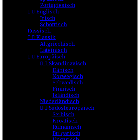
Portugiesisch


Englisch
Irisch
Schottisch
Russisch


Klassik
Altgriechisch
Lateinisch


Europäisch


Skandinavisch
Dänisch
Norwegisch
Schwedisch
Finnisch
Isländisch
Niederländisch


Südosteuropäisch
Serbisch
Kroatisch
Rumänisch
Bulgarisch
Ungarisch