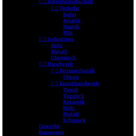


Betriebswirtschaft


Verkehr
Bahn
Aviatik
Nautik
Mfz


Industrien
Holz
Metall
Chemisch


Handwerk


Feinmechanik
Uhren


Kunsthandwerk
Textil
Teppich
Keramik
Holz
Metall
Schmuck
Gewerbe
Bauwesen