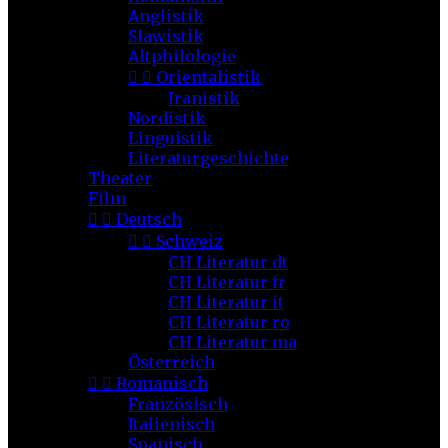
Anglistik
Slawistik
Altphilologie


Orientalistik
Iranistik
Nordistik
Linguistik
Literaturgeschichte
Theater
Film


Deutsch


Schweiz
CH Literatur dt
CH Literatur fr
CH Literatur it
CH Literatur ro
CH Literatur ma
Österreich


Romanisch
Französisch
Italienisch
Spanisch