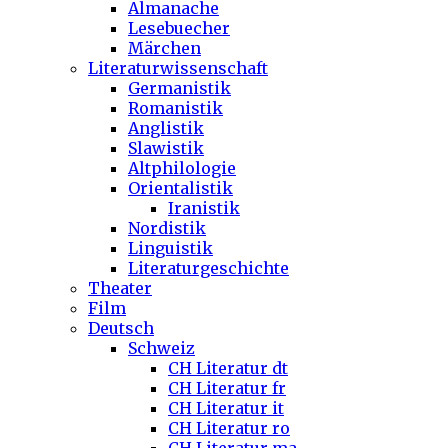
Almanache
Lesebuecher
Märchen
Literaturwissenschaft
Germanistik
Romanistik
Anglistik
Slawistik
Altphilologie
Orientalistik
Iranistik
Nordistik
Linguistik
Literaturgeschichte
Theater
Film
Deutsch
Schweiz
CH Literatur dt
CH Literatur fr
CH Literatur it
CH Literatur ro