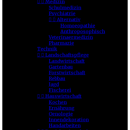


Medizin
Schulmedizin
Psychiatrie


Alternativ
Homoeopathie
Anthroposophisch
Veterinaermedizin
Pharmazie
Technik


Landschaftspflege
Landwirtschaft
Gartenbau
Forstwirtschaft
Rebbau
Jagd
Fischerei


Hauswirtschaft
Kochen
Ernährung
Oenologie
Innendekoration
Handarbeiten