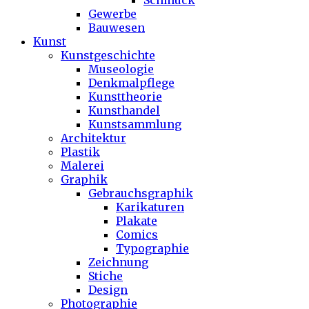
Schmuck
Gewerbe
Bauwesen
Kunst
Kunstgeschichte
Museologie
Denkmalpflege
Kunsttheorie
Kunsthandel
Kunstsammlung
Architektur
Plastik
Malerei
Graphik
Gebrauchsgraphik
Karikaturen
Plakate
Comics
Typographie
Zeichnung
Stiche
Design
Photographie