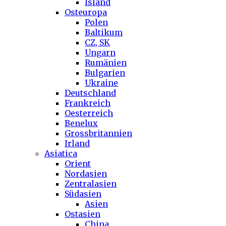
Island
Osteuropa
Polen
Baltikum
CZ, SK
Ungarn
Rumänien
Bulgarien
Ukraine
Deutschland
Frankreich
Oesterreich
Benelux
Grossbritannien
Irland
Asiatica
Orient
Nordasien
Zentralasien
Südasien
Asien
Ostasien
China