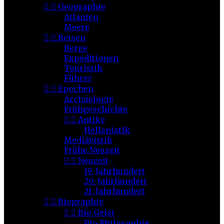


Geographie
Atlanten
Meere


Reisen
Berge
Expeditionen
Touristik
Führer


Epochen
Archäologie
Frühgeschichte


Antike
Hellenistik
Mediävistik
Frühe Neuzeit


Neuzeit
19. Jahrhundert
20. Jahrhundert
21. Jahrhundert


Biographie


Bio Geist
Bio Philosophie