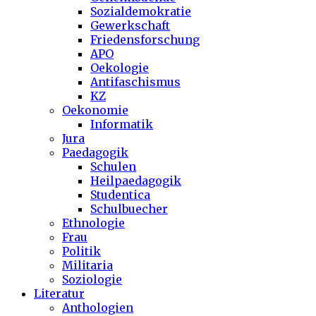
Sozialdemokratie
Gewerkschaft
Friedensforschung
APO
Oekologie
Antifaschismus
KZ
Oekonomie
Informatik
Jura
Paedagogik
Schulen
Heilpaedagogik
Studentica
Schulbuecher
Ethnologie
Frau
Politik
Militaria
Soziologie
Literatur
Anthologien