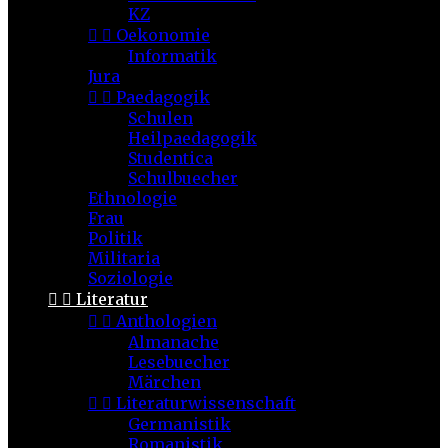
KZ


Oekonomie
Informatik
Jura


Paedagogik
Schulen
Heilpaedagogik
Studentica
Schulbuecher
Ethnologie
Frau
Politik
Militaria
Soziologie


Literatur


Anthologien
Almanache
Lesebuecher
Märchen


Literaturwissenschaft
Germanistik
Romanistik