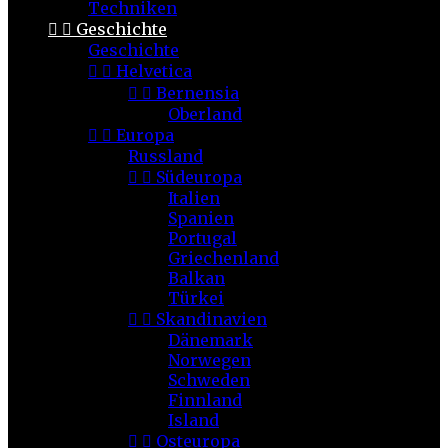
Techniken


Geschichte
Geschichte


Helvetica


Bernensia
Oberland


Europa
Russland


Südeuropa
Italien
Spanien
Portugal
Griechenland
Balkan
Türkei


Skandinavien
Dänemark
Norwegen
Schweden
Finnland
Island


Osteuropa