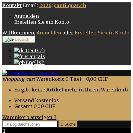
Kontakt
Email:
2026@anti.quar.ch
Anmelden
Erstellen Sie ein Konto
Willkommen,
Anmelden
oder
Erstellen Sie ein Konto
Deutsch

Deutsch
Français
English
shopping_cart
Warenkorb:
0
Titel - 0,00 CHF
Es gibt keine Artikel mehr in Ihrem Warenkorb
Versand
kostenlos
Gesamt
0,00 CHF
Warenkorb anzeigen


Suche
