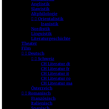
Anglistik
Slawistik
Altphilologie


Orientalistik
Iranistik
Nordistik
Linguistik
Literaturgeschichte
Theater
Film


Deutsch


Schweiz
CH Literatur dt
CH Literatur fr
CH Literatur it
CH Literatur ro
CH Literatur ma
Österreich


Romanisch
Französisch
Italienisch
Spanisch