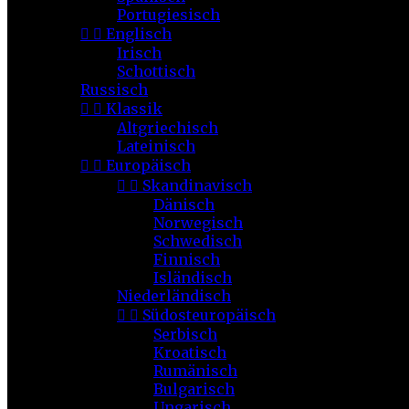
Portugiesisch


Englisch
Irisch
Schottisch
Russisch


Klassik
Altgriechisch
Lateinisch


Europäisch


Skandinavisch
Dänisch
Norwegisch
Schwedisch
Finnisch
Isländisch
Niederländisch


Südosteuropäisch
Serbisch
Kroatisch
Rumänisch
Bulgarisch
Ungarisch