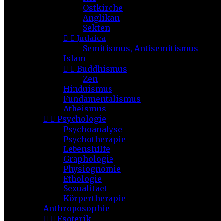
Ostkirche
Anglikan
Sekten


Judaica
Semitismus, Antisemitismus
Islam


Buddhismus
Zen
Hinduismus
Fundamentalismus
Atheismus


Psychologie
Psychoanalyse
Psychotherapie
Lebenshilfe
Graphologie
Physiognomie
Ethologie
Sexualitaet
Körpertherapie
Anthroposophie


Esoterik