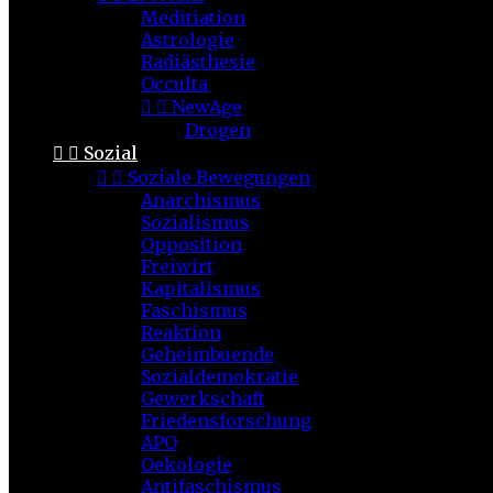
Meditiation
Astrologie
Radiästhesie
Occulta


NewAge
Drogen


Sozial


Soziale Bewegungen
Anarchismus
Sozialismus
Opposition
Freiwirt
Kapitalismus
Faschismus
Reaktion
Geheimbuende
Sozialdemokratie
Gewerkschaft
Friedensforschung
APO
Oekologie
Antifaschismus