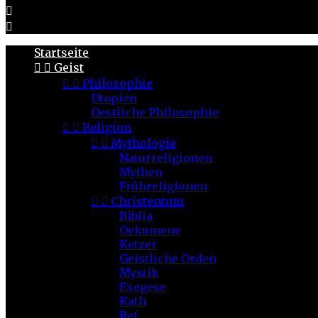


Startseite


Geist


Philosophie
Utopien
Oestliche Philosophie


Religion


Mythologie
Naturreligionen
Mythen
Frühreligionen


Christentum
Biblia
Oekumene
Ketzer
Geistliche Orden
Mystik
Exegese
Kath
Ref