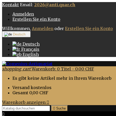
Kontakt
Email:
2026@anti.quar.ch
Anmelden
Erstellen Sie ein Konto
Willkommen,
Anmelden
oder
Erstellen Sie ein Konto
Deutsch

Deutsch
Français
English
shopping_cart
Warenkorb:
0
Titel - 0,00 CHF
Es gibt keine Artikel mehr in Ihrem Warenkorb
Versand
kostenlos
Gesamt
0,00 CHF
Warenkorb anzeigen


Suche
