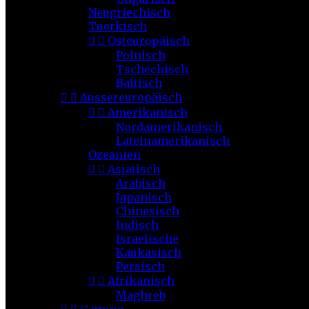
Neugriechisch
Tuerkisch


Osteuropäisch
Polnisch
Tschechisch
Baltisch


Aussereuropäisch


Amerikanisch
Nordamerikanisch
Lateinamerikanisch
Ozeanien


Asiatisch
Arabisch
Japanisch
Chinesisch
Indisch
Israelische
Kaukasisch
Persisch


Afrikanisch
Maghreb