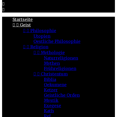


Startseite


Geist


Philosophie
Utopien
Oestliche Philosophie


Religion


Mythologie
Naturreligionen
Mythen
Frühreligionen


Christentum
Biblia
Oekumene
Ketzer
Geistliche Orden
Mystik
Exegese
Kath
Ref