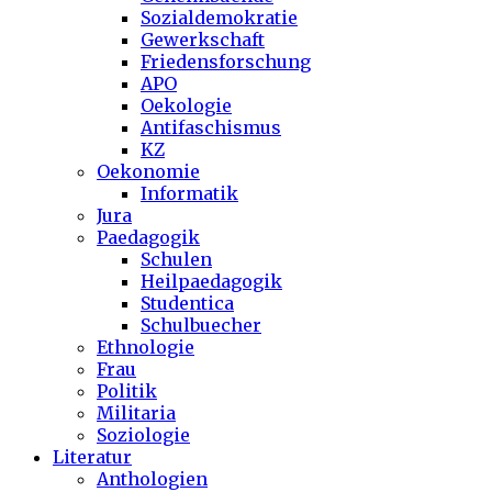
Sozialdemokratie
Gewerkschaft
Friedensforschung
APO
Oekologie
Antifaschismus
KZ
Oekonomie
Informatik
Jura
Paedagogik
Schulen
Heilpaedagogik
Studentica
Schulbuecher
Ethnologie
Frau
Politik
Militaria
Soziologie
Literatur
Anthologien