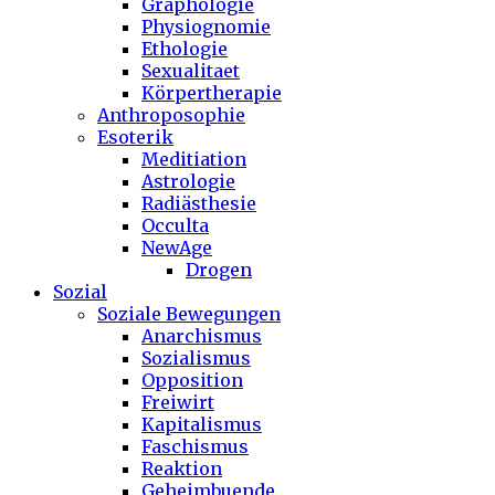
Graphologie
Physiognomie
Ethologie
Sexualitaet
Körpertherapie
Anthroposophie
Esoterik
Meditiation
Astrologie
Radiästhesie
Occulta
NewAge
Drogen
Sozial
Soziale Bewegungen
Anarchismus
Sozialismus
Opposition
Freiwirt
Kapitalismus
Faschismus
Reaktion
Geheimbuende