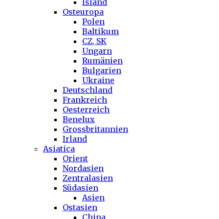
Island
Osteuropa
Polen
Baltikum
CZ, SK
Ungarn
Rumänien
Bulgarien
Ukraine
Deutschland
Frankreich
Oesterreich
Benelux
Grossbritannien
Irland
Asiatica
Orient
Nordasien
Zentralasien
Südasien
Asien
Ostasien
China