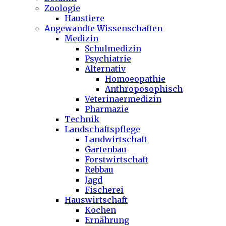
Zoologie
Haustiere
Angewandte Wissenschaften
Medizin
Schulmedizin
Psychiatrie
Alternativ
Homoeopathie
Anthroposophisch
Veterinaermedizin
Pharmazie
Technik
Landschaftspflege
Landwirtschaft
Gartenbau
Forstwirtschaft
Rebbau
Jagd
Fischerei
Hauswirtschaft
Kochen
Ernährung