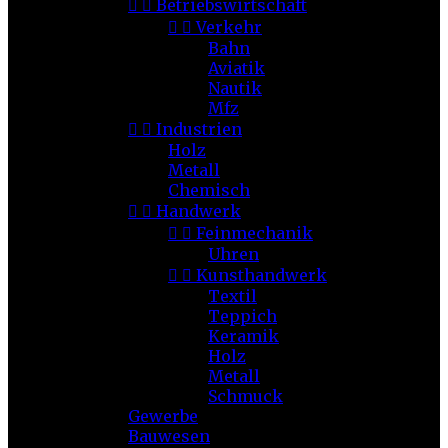


Betriebswirtschaft


Verkehr
Bahn
Aviatik
Nautik
Mfz


Industrien
Holz
Metall
Chemisch


Handwerk


Feinmechanik
Uhren


Kunsthandwerk
Textil
Teppich
Keramik
Holz
Metall
Schmuck
Gewerbe
Bauwesen