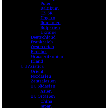
Polen
Baltikum
CZ, SK
Ungarn
Rumänien
Bulgarien
Ukraine
Deutschland
Frankreich
Oesterreich
Benelux
Grossbritannien
Irland


Asiatica
Orient
Nordasien
Zentralasien


Südasien
Asien


Ostasien
China
Japan