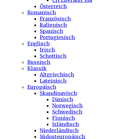
CH Literatur ma
Österreich
Romanisch
Französisch
Italienisch
Spanisch
Portugiesisch
Englisch
Irisch
Schottisch
Russisch
Klassik
Altgriechisch
Lateinisch
Europäisch
Skandinavisch
Dänisch
Norwegisch
Schwedisch
Finnisch
Isländisch
Niederländisch
Südosteuropäisch