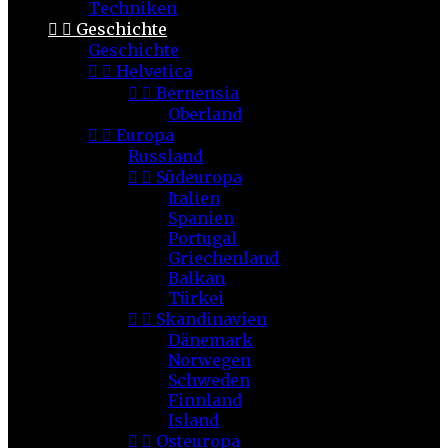
Techniken


Geschichte
Geschichte


Helvetica


Bernensia
Oberland


Europa
Russland


Südeuropa
Italien
Spanien
Portugal
Griechenland
Balkan
Türkei


Skandinavien
Dänemark
Norwegen
Schweden
Finnland
Island


Osteuropa