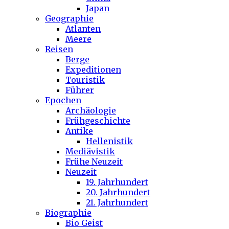
Japan
Geographie
Atlanten
Meere
Reisen
Berge
Expeditionen
Touristik
Führer
Epochen
Archäologie
Frühgeschichte
Antike
Hellenistik
Mediävistik
Frühe Neuzeit
Neuzeit
19. Jahrhundert
20. Jahrhundert
21. Jahrhundert
Biographie
Bio Geist