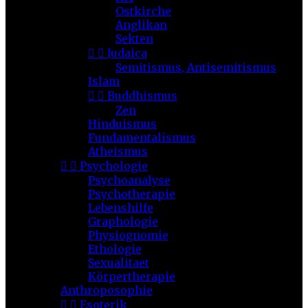
Ostkirche
Anglikan
Sekten


Judaica
Semitismus, Antisemitismus
Islam


Buddhismus
Zen
Hinduismus
Fundamentalismus
Atheismus


Psychologie
Psychoanalyse
Psychotherapie
Lebenshilfe
Graphologie
Physiognomie
Ethologie
Sexualitaet
Körpertherapie
Anthroposophie


Esoterik