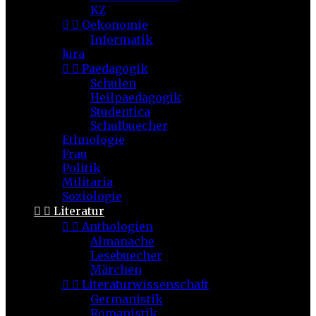
KZ


Oekonomie
Informatik
Jura


Paedagogik
Schulen
Heilpaedagogik
Studentica
Schulbuecher
Ethnologie
Frau
Politik
Militaria
Soziologie


Literatur


Anthologien
Almanache
Lesebuecher
Märchen


Literaturwissenschaft
Germanistik
Romanistik