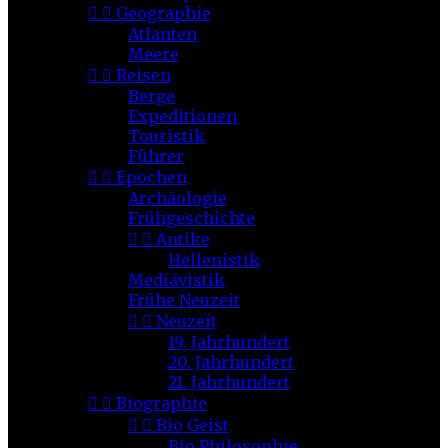


Geographie
Atlanten
Meere


Reisen
Berge
Expeditionen
Touristik
Führer


Epochen
Archäologie
Frühgeschichte


Antike
Hellenistik
Mediävistik
Frühe Neuzeit


Neuzeit
19. Jahrhundert
20. Jahrhundert
21. Jahrhundert


Biographie


Bio Geist
Bio Philosophie