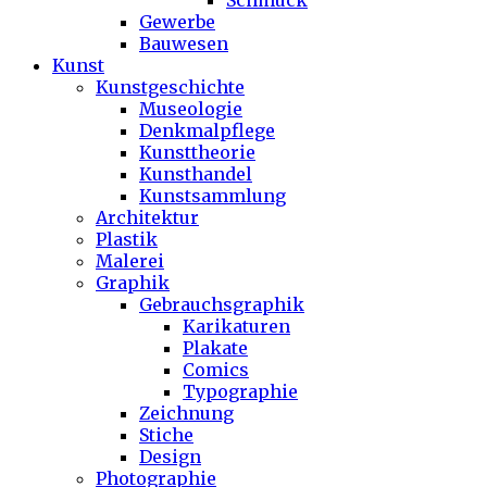
Schmuck
Gewerbe
Bauwesen
Kunst
Kunstgeschichte
Museologie
Denkmalpflege
Kunsttheorie
Kunsthandel
Kunstsammlung
Architektur
Plastik
Malerei
Graphik
Gebrauchsgraphik
Karikaturen
Plakate
Comics
Typographie
Zeichnung
Stiche
Design
Photographie