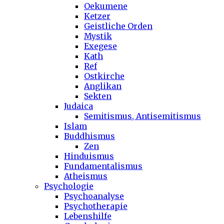
Oekumene
Ketzer
Geistliche Orden
Mystik
Exegese
Kath
Ref
Ostkirche
Anglikan
Sekten
Judaica
Semitismus, Antisemitismus
Islam
Buddhismus
Zen
Hinduismus
Fundamentalismus
Atheismus
Psychologie
Psychoanalyse
Psychotherapie
Lebenshilfe