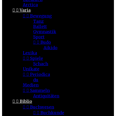
Arctica


Varia


Bewegung
Tanz
Ballett
Gymnastik
Sport


Budo
Aikido
Lexika


Spiele
Schach
Unikate


Periodica
du
Medien


Sammeln
Antiquitäten


Biblio


Buchwesen


Buchkunde