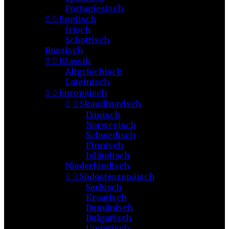
Portugiesisch


Englisch
Irisch
Schottisch
Russisch


Klassik
Altgriechisch
Lateinisch


Europäisch


Skandinavisch
Dänisch
Norwegisch
Schwedisch
Finnisch
Isländisch
Niederländisch


Südosteuropäisch
Serbisch
Kroatisch
Rumänisch
Bulgarisch
Ungarisch