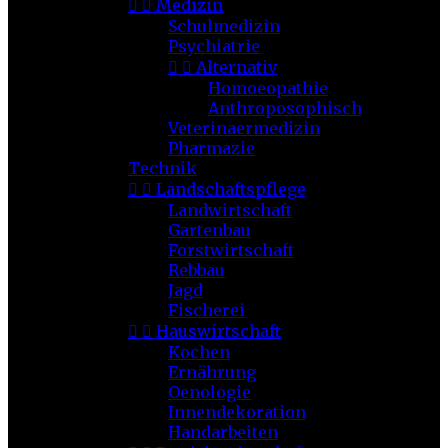


Medizin
Schulmedizin
Psychiatrie


Alternativ
Homoeopathie
Anthroposophisch
Veterinaermedizin
Pharmazie
Technik


Landschaftspflege
Landwirtschaft
Gartenbau
Forstwirtschaft
Rebbau
Jagd
Fischerei


Hauswirtschaft
Kochen
Ernährung
Oenologie
Innendekoration
Handarbeiten