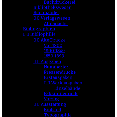
Buchdruckerei
Bibliothekswesen
Buchhandel


Verlagswesen
Almanache
Bibliographien


Bibliophilie


Alte Drucke
Vor 1800
1800-1849
1850-1899


Ausgaben
Nummeriert
Pressendrucke
Erstausgaben


Werkausgaben
Einzelbände
Faksimiledruck
Vorzug


Ausstattung
Einband
Typographie