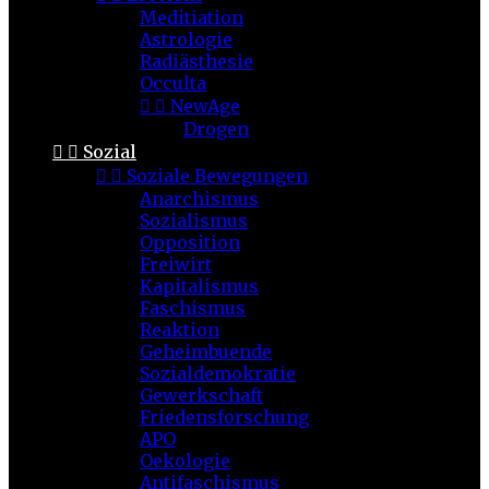
Meditiation
Astrologie
Radiästhesie
Occulta


NewAge
Drogen


Sozial


Soziale Bewegungen
Anarchismus
Sozialismus
Opposition
Freiwirt
Kapitalismus
Faschismus
Reaktion
Geheimbuende
Sozialdemokratie
Gewerkschaft
Friedensforschung
APO
Oekologie
Antifaschismus