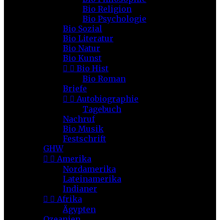
Bio Religion
Bio Psychologie
Bio Sozial
Bio Literatur
Bio Natur
Bio Kunst


Bio Hist
Bio Roman
Briefe


Autobiographie
Tagebuch
Nachruf
Bio Musik
Festschrift
GHW


Amerika
Nordamerika
Lateinamerika
Indianer


Afrika
Ägypten
Ozeanien