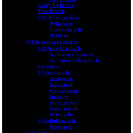
Neugriechisch
Tuerkisch


Osteuropäisch
Polnisch
Tschechisch
Baltisch


Aussereuropäisch


Amerikanisch
Nordamerikanisch
Lateinamerikanisch
Ozeanien


Asiatisch
Arabisch
Japanisch
Chinesisch
Indisch
Israelische
Kaukasisch
Persisch


Afrikanisch
Maghreb