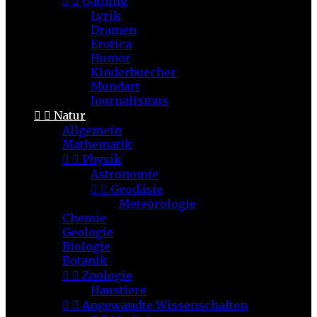


Gattung
Lyrik
Dramen
Erotica
Humor
Kinderbuecher
Mundart
Journalismus


Natur
Allgemein
Mathematik


Physik
Astronomie


Geodäsie
Meteorologie
Chemie
Geologie
Biologie
Botanik


Zoologie
Haustiere


Angewandte Wissenschaften