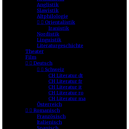
Anglistik
Slawistik
Altphilologie


Orientalistik
Iranistik
Nordistik
Linguistik
Literaturgeschichte
Theater
Film


Deutsch


Schweiz
CH Literatur dt
CH Literatur fr
CH Literatur it
CH Literatur ro
CH Literatur ma
Österreich


Romanisch
Französisch
Italienisch
Spanisch