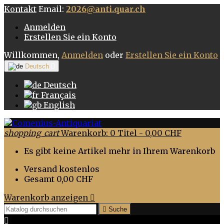
Kontakt
Email:
2026@anti.quar.ch
Anmelden
Erstellen Sie ein Konto
Willkommen,
Anmelden
oder
Erstellen Sie ein Konto
Deutsch

Deutsch
Français
English
shopping_cart
Warenkorb:
0
Titel - 0,00 CHF
Es gibt keine Artikel mehr in Ihrem Warenkorb
Versand
kostenlos
Gesamt
0,00 CHF
Warenkorb anzeigen


Suche
