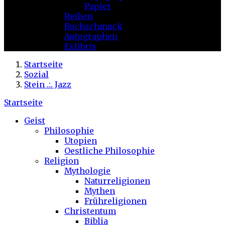
Papier
Reihen
Buchschmuck
Autographen
Exlibris
Startseite
Sozial
Stein .:. Jazz
Startseite
Geist
Philosophie
Utopien
Oestliche Philosophie
Religion
Mythologie
Naturreligionen
Mythen
Frühreligionen
Christentum
Biblia