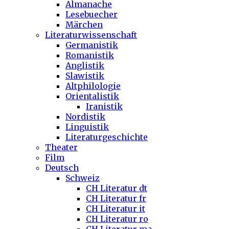
Almanache
Lesebuecher
Märchen
Literaturwissenschaft
Germanistik
Romanistik
Anglistik
Slawistik
Altphilologie
Orientalistik
Iranistik
Nordistik
Linguistik
Literaturgeschichte
Theater
Film
Deutsch
Schweiz
CH Literatur dt
CH Literatur fr
CH Literatur it
CH Literatur ro