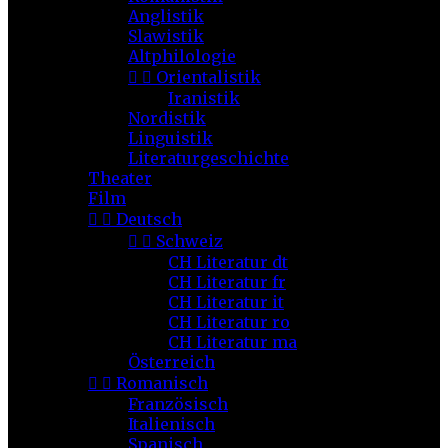
Anglistik
Slawistik
Altphilologie


Orientalistik
Iranistik
Nordistik
Linguistik
Literaturgeschichte
Theater
Film


Deutsch


Schweiz
CH Literatur dt
CH Literatur fr
CH Literatur it
CH Literatur ro
CH Literatur ma
Österreich


Romanisch
Französisch
Italienisch
Spanisch