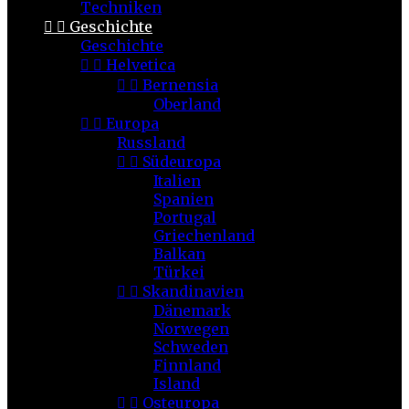
Techniken


Geschichte
Geschichte


Helvetica


Bernensia
Oberland


Europa
Russland


Südeuropa
Italien
Spanien
Portugal
Griechenland
Balkan
Türkei


Skandinavien
Dänemark
Norwegen
Schweden
Finnland
Island


Osteuropa