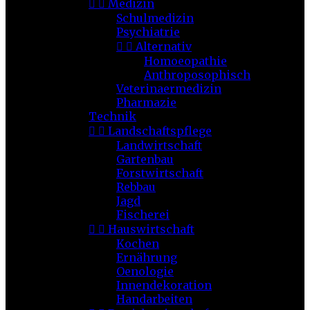


Medizin
Schulmedizin
Psychiatrie


Alternativ
Homoeopathie
Anthroposophisch
Veterinaermedizin
Pharmazie
Technik


Landschaftspflege
Landwirtschaft
Gartenbau
Forstwirtschaft
Rebbau
Jagd
Fischerei


Hauswirtschaft
Kochen
Ernährung
Oenologie
Innendekoration
Handarbeiten