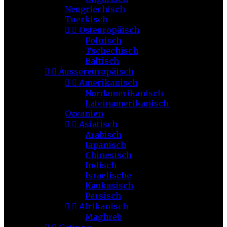
Neugriechisch
Tuerkisch


Osteuropäisch
Polnisch
Tschechisch
Baltisch


Aussereuropäisch


Amerikanisch
Nordamerikanisch
Lateinamerikanisch
Ozeanien


Asiatisch
Arabisch
Japanisch
Chinesisch
Indisch
Israelische
Kaukasisch
Persisch


Afrikanisch
Maghreb