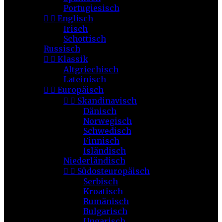
Portugiesisch


Englisch
Irisch
Schottisch
Russisch


Klassik
Altgriechisch
Lateinisch


Europäisch


Skandinavisch
Dänisch
Norwegisch
Schwedisch
Finnisch
Isländisch
Niederländisch


Südosteuropäisch
Serbisch
Kroatisch
Rumänisch
Bulgarisch
Ungarisch