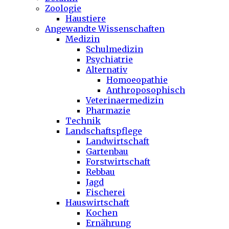
Zoologie
Haustiere
Angewandte Wissenschaften
Medizin
Schulmedizin
Psychiatrie
Alternativ
Homoeopathie
Anthroposophisch
Veterinaermedizin
Pharmazie
Technik
Landschaftspflege
Landwirtschaft
Gartenbau
Forstwirtschaft
Rebbau
Jagd
Fischerei
Hauswirtschaft
Kochen
Ernährung