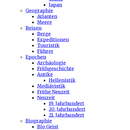
Japan
Geographie
Atlanten
Meere
Reisen
Berge
Expeditionen
Touristik
Führer
Epochen
Archäologie
Frühgeschichte
Antike
Hellenistik
Mediävistik
Frühe Neuzeit
Neuzeit
19. Jahrhundert
20. Jahrhundert
21. Jahrhundert
Biographie
Bio Geist