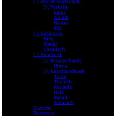


Betriebswirtschaft


Verkehr
Bahn
Aviatik
Nautik
Mfz


Industrien
Holz
Metall
Chemisch


Handwerk


Feinmechanik
Uhren


Kunsthandwerk
Textil
Teppich
Keramik
Holz
Metall
Schmuck
Gewerbe
Bauwesen