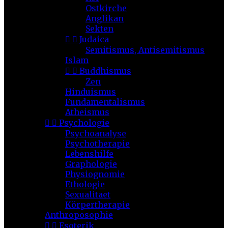
Ostkirche
Anglikan
Sekten


Judaica
Semitismus, Antisemitismus
Islam


Buddhismus
Zen
Hinduismus
Fundamentalismus
Atheismus


Psychologie
Psychoanalyse
Psychotherapie
Lebenshilfe
Graphologie
Physiognomie
Ethologie
Sexualitaet
Körpertherapie
Anthroposophie


Esoterik