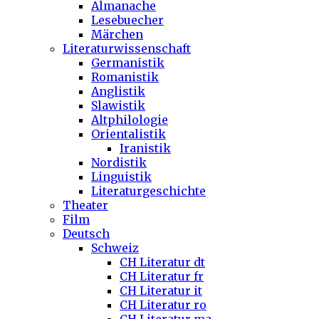
Almanache
Lesebuecher
Märchen
Literaturwissenschaft
Germanistik
Romanistik
Anglistik
Slawistik
Altphilologie
Orientalistik
Iranistik
Nordistik
Linguistik
Literaturgeschichte
Theater
Film
Deutsch
Schweiz
CH Literatur dt
CH Literatur fr
CH Literatur it
CH Literatur ro