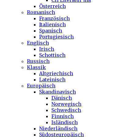
CH Literatur ma
Österreich
Romanisch
Französisch
Italienisch
Spanisch
Portugiesisch
Englisch
Irisch
Schottisch
Russisch
Klassik
Altgriechisch
Lateinisch
Europäisch
Skandinavisch
Dänisch
Norwegisch
Schwedisch
Finnisch
Isländisch
Niederländisch
Südosteuropäisch