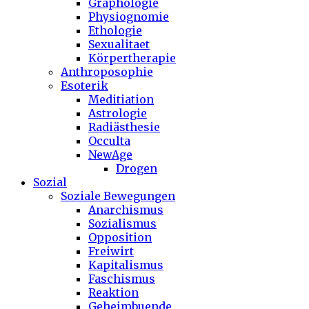
Graphologie
Physiognomie
Ethologie
Sexualitaet
Körpertherapie
Anthroposophie
Esoterik
Meditiation
Astrologie
Radiästhesie
Occulta
NewAge
Drogen
Sozial
Soziale Bewegungen
Anarchismus
Sozialismus
Opposition
Freiwirt
Kapitalismus
Faschismus
Reaktion
Geheimbuende