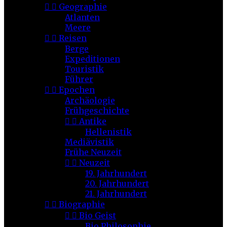


Geographie
Atlanten
Meere


Reisen
Berge
Expeditionen
Touristik
Führer


Epochen
Archäologie
Frühgeschichte


Antike
Hellenistik
Mediävistik
Frühe Neuzeit


Neuzeit
19. Jahrhundert
20. Jahrhundert
21. Jahrhundert


Biographie


Bio Geist
Bio Philosophie