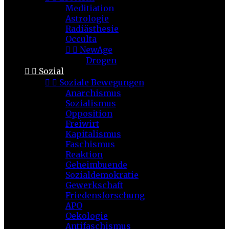
Meditiation
Astrologie
Radiästhesie
Occulta


NewAge
Drogen


Sozial


Soziale Bewegungen
Anarchismus
Sozialismus
Opposition
Freiwirt
Kapitalismus
Faschismus
Reaktion
Geheimbuende
Sozialdemokratie
Gewerkschaft
Friedensforschung
APO
Oekologie
Antifaschismus