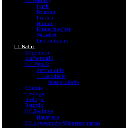


Gattung
Lyrik
Dramen
Erotica
Humor
Kinderbuecher
Mundart
Journalismus


Natur
Allgemein
Mathematik


Physik
Astronomie


Geodäsie
Meteorologie
Chemie
Geologie
Biologie
Botanik


Zoologie
Haustiere


Angewandte Wissenschaften