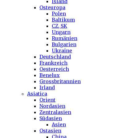
Island
Osteuropa
Polen
Baltikum
CZ, SK
Ungarn
Rumänien
Bulgarien
Ukraine
Deutschland
Frankreich
Oesterreich
Benelux
Grossbritannien
Irland
Asiatica
Orient
Nordasien
Zentralasien
Südasien
Asien
Ostasien
China