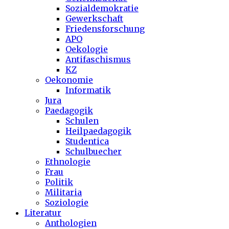
Sozialdemokratie
Gewerkschaft
Friedensforschung
APO
Oekologie
Antifaschismus
KZ
Oekonomie
Informatik
Jura
Paedagogik
Schulen
Heilpaedagogik
Studentica
Schulbuecher
Ethnologie
Frau
Politik
Militaria
Soziologie
Literatur
Anthologien