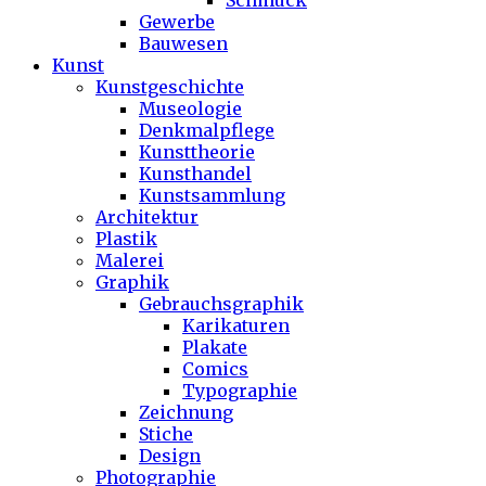
Schmuck
Gewerbe
Bauwesen
Kunst
Kunstgeschichte
Museologie
Denkmalpflege
Kunsttheorie
Kunsthandel
Kunstsammlung
Architektur
Plastik
Malerei
Graphik
Gebrauchsgraphik
Karikaturen
Plakate
Comics
Typographie
Zeichnung
Stiche
Design
Photographie