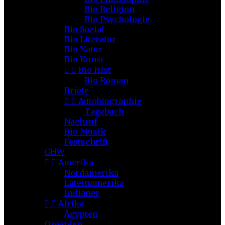
Bio Religion
Bio Psychologie
Bio Sozial
Bio Literatur
Bio Natur
Bio Kunst


Bio Hist
Bio Roman
Briefe


Autobiographie
Tagebuch
Nachruf
Bio Musik
Festschrift
GHW


Amerika
Nordamerika
Lateinamerika
Indianer


Afrika
Ägypten
Ozeanien