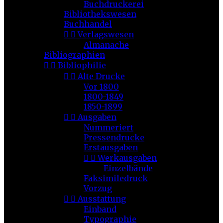
Buchdruckerei
Bibliothekswesen
Buchhandel


Verlagswesen
Almanache
Bibliographien


Bibliophilie


Alte Drucke
Vor 1800
1800-1849
1850-1899


Ausgaben
Nummeriert
Pressendrucke
Erstausgaben


Werkausgaben
Einzelbände
Faksimiledruck
Vorzug


Ausstattung
Einband
Typographie