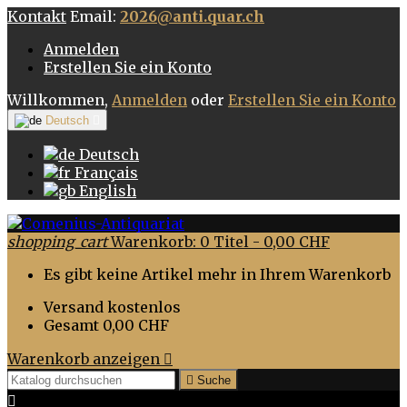
Kontakt
Email:
2026@anti.quar.ch
Anmelden
Erstellen Sie ein Konto
Willkommen,
Anmelden
oder
Erstellen Sie ein Konto
Deutsch

Deutsch
Français
English
shopping_cart
Warenkorb:
0
Titel - 0,00 CHF
Es gibt keine Artikel mehr in Ihrem Warenkorb
Versand
kostenlos
Gesamt
0,00 CHF
Warenkorb anzeigen


Suche
