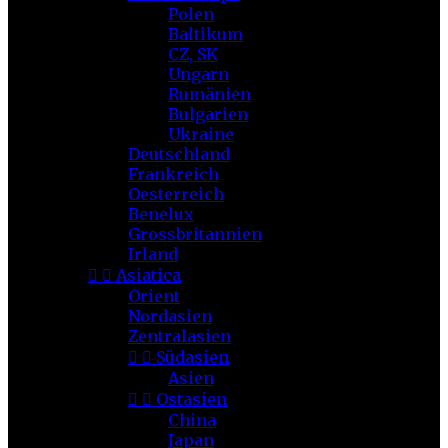
Polen
Baltikum
CZ, SK
Ungarn
Rumänien
Bulgarien
Ukraine
Deutschland
Frankreich
Oesterreich
Benelux
Grossbritannien
Irland


Asiatica
Orient
Nordasien
Zentralasien


Südasien
Asien


Ostasien
China
Japan