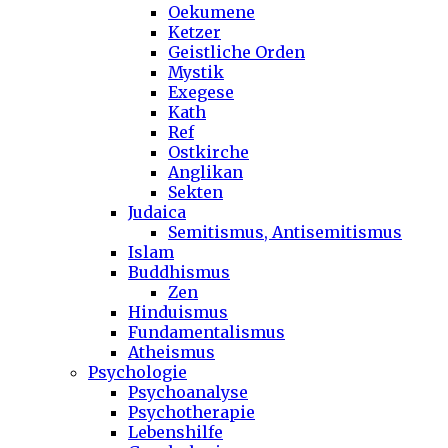
Oekumene
Ketzer
Geistliche Orden
Mystik
Exegese
Kath
Ref
Ostkirche
Anglikan
Sekten
Judaica
Semitismus, Antisemitismus
Islam
Buddhismus
Zen
Hinduismus
Fundamentalismus
Atheismus
Psychologie
Psychoanalyse
Psychotherapie
Lebenshilfe