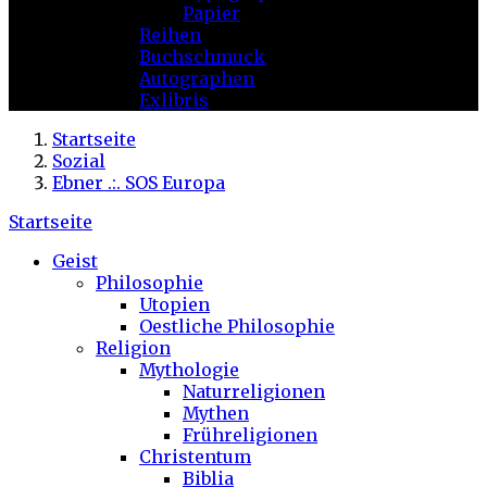
Papier
Reihen
Buchschmuck
Autographen
Exlibris
Startseite
Sozial
Ebner .:. SOS Europa
Startseite
Geist
Philosophie
Utopien
Oestliche Philosophie
Religion
Mythologie
Naturreligionen
Mythen
Frühreligionen
Christentum
Biblia