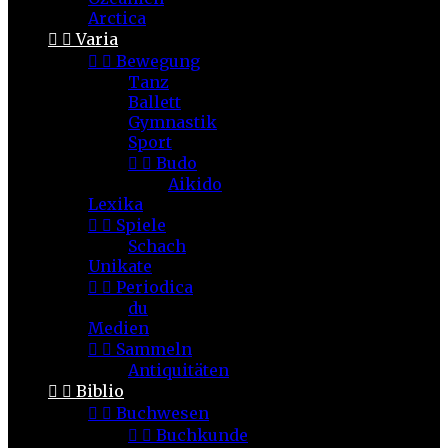
Arctica


Varia


Bewegung
Tanz
Ballett
Gymnastik
Sport


Budo
Aikido
Lexika


Spiele
Schach
Unikate


Periodica
du
Medien


Sammeln
Antiquitäten


Biblio


Buchwesen


Buchkunde