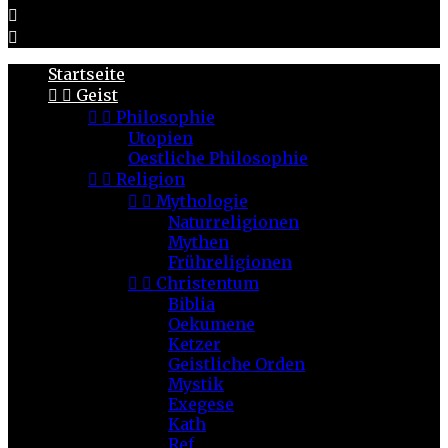


Startseite


Geist


Philosophie
Utopien
Oestliche Philosophie


Religion


Mythologie
Naturreligionen
Mythen
Frühreligionen


Christentum
Biblia
Oekumene
Ketzer
Geistliche Orden
Mystik
Exegese
Kath
Ref