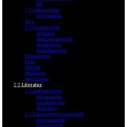
KZ


Oekonomie
Informatik
Jura


Paedagogik
Schulen
Heilpaedagogik
Studentica
Schulbuecher
Ethnologie
Frau
Politik
Militaria
Soziologie


Literatur


Anthologien
Almanache
Lesebuecher
Märchen


Literaturwissenschaft
Germanistik
Romanistik