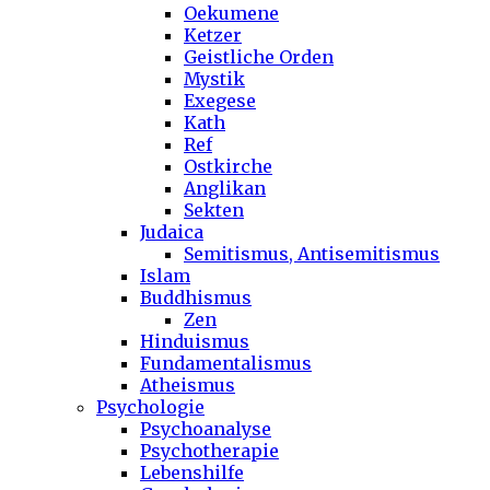
Oekumene
Ketzer
Geistliche Orden
Mystik
Exegese
Kath
Ref
Ostkirche
Anglikan
Sekten
Judaica
Semitismus, Antisemitismus
Islam
Buddhismus
Zen
Hinduismus
Fundamentalismus
Atheismus
Psychologie
Psychoanalyse
Psychotherapie
Lebenshilfe