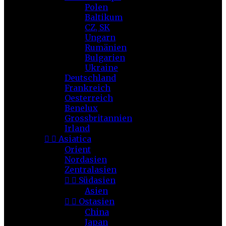
Polen
Baltikum
CZ, SK
Ungarn
Rumänien
Bulgarien
Ukraine
Deutschland
Frankreich
Oesterreich
Benelux
Grossbritannien
Irland


Asiatica
Orient
Nordasien
Zentralasien


Südasien
Asien


Ostasien
China
Japan