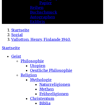
Papier
Reihen
Buchschmuck
Autographen
Exlibris
Startseite
Sozial
Vallotton, Henry, Finlande 1940.
Startseite
Geist
Philosophie
Utopien
Oestliche Philosophie
Religion
Mythologie
Naturreligionen
Mythen
Frühreligionen
Christentum
Biblia