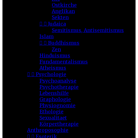
Ostkirche
Anglikan
Sekten


Judaica
Semitismus, Antisemitismus
Islam


Buddhismus
Zen
Hinduismus
Fundamentalismus
Atheismus


Psychologie
Psychoanalyse
Psychotherapie
Lebenshilfe
Graphologie
Physiognomie
Ethologie
Sexualitaet
Körpertherapie
Anthroposophie


Esoterik