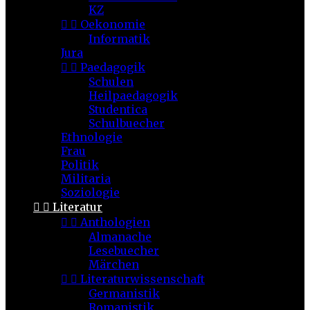
KZ


Oekonomie
Informatik
Jura


Paedagogik
Schulen
Heilpaedagogik
Studentica
Schulbuecher
Ethnologie
Frau
Politik
Militaria
Soziologie


Literatur


Anthologien
Almanache
Lesebuecher
Märchen


Literaturwissenschaft
Germanistik
Romanistik