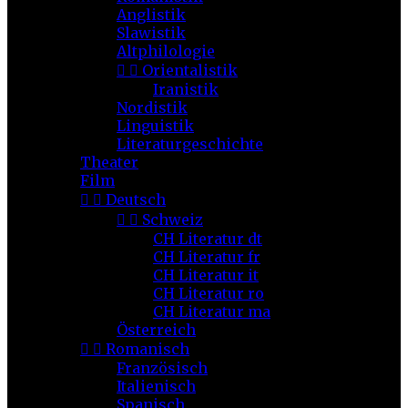
Anglistik
Slawistik
Altphilologie


Orientalistik
Iranistik
Nordistik
Linguistik
Literaturgeschichte
Theater
Film


Deutsch


Schweiz
CH Literatur dt
CH Literatur fr
CH Literatur it
CH Literatur ro
CH Literatur ma
Österreich


Romanisch
Französisch
Italienisch
Spanisch