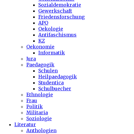
Sozialdemokratie
Gewerkschaft
Friedensforschung
APO
Oekologie
Antifaschismus
KZ
Oekonomie
Informatik
Jura
Paedagogik
Schulen
Heilpaedagogik
Studentica
Schulbuecher
Ethnologie
Frau
Politik
Militaria
Soziologie
Literatur
Anthologien