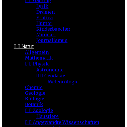


Gattung
Lyrik
Dramen
Erotica
Humor
Kinderbuecher
Mundart
Journalismus


Natur
Allgemein
Mathematik


Physik
Astronomie


Geodäsie
Meteorologie
Chemie
Geologie
Biologie
Botanik


Zoologie
Haustiere


Angewandte Wissenschaften