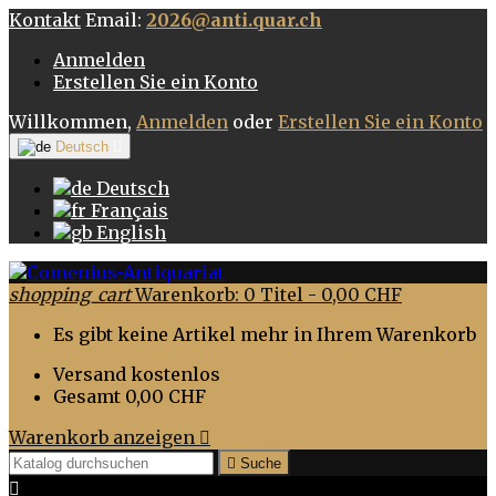
Kontakt
Email:
2026@anti.quar.ch
Anmelden
Erstellen Sie ein Konto
Willkommen,
Anmelden
oder
Erstellen Sie ein Konto
Deutsch

Deutsch
Français
English
shopping_cart
Warenkorb:
0
Titel - 0,00 CHF
Es gibt keine Artikel mehr in Ihrem Warenkorb
Versand
kostenlos
Gesamt
0,00 CHF
Warenkorb anzeigen


Suche
