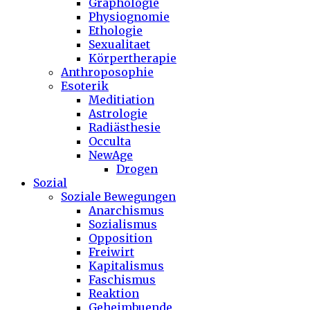
Graphologie
Physiognomie
Ethologie
Sexualitaet
Körpertherapie
Anthroposophie
Esoterik
Meditiation
Astrologie
Radiästhesie
Occulta
NewAge
Drogen
Sozial
Soziale Bewegungen
Anarchismus
Sozialismus
Opposition
Freiwirt
Kapitalismus
Faschismus
Reaktion
Geheimbuende