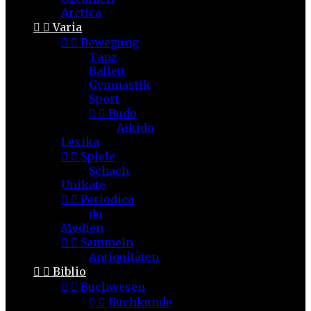
Arctica


Varia


Bewegung
Tanz
Ballett
Gymnastik
Sport


Budo
Aikido
Lexika


Spiele
Schach
Unikate


Periodica
du
Medien


Sammeln
Antiquitäten


Biblio


Buchwesen


Buchkunde