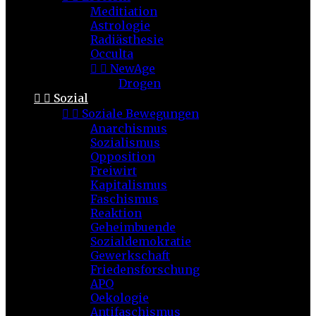
Meditiation
Astrologie
Radiästhesie
Occulta


NewAge
Drogen


Sozial


Soziale Bewegungen
Anarchismus
Sozialismus
Opposition
Freiwirt
Kapitalismus
Faschismus
Reaktion
Geheimbuende
Sozialdemokratie
Gewerkschaft
Friedensforschung
APO
Oekologie
Antifaschismus