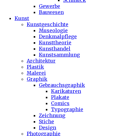
Schmuck
Gewerbe
Bauwesen
Kunst
Kunstgeschichte
Museologie
Denkmalpflege
Kunsttheorie
Kunsthandel
Kunstsammlung
Architektur
Plastik
Malerei
Graphik
Gebrauchsgraphik
Karikaturen
Plakate
Comics
Typographie
Zeichnung
Stiche
Design
Photographie