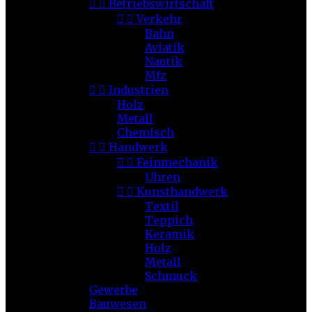


Betriebswirtschaft


Verkehr
Bahn
Aviatik
Nautik
Mfz


Industrien
Holz
Metall
Chemisch


Handwerk


Feinmechanik
Uhren


Kunsthandwerk
Textil
Teppich
Keramik
Holz
Metall
Schmuck
Gewerbe
Bauwesen