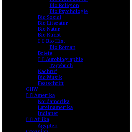
Bio Religion
Bio Psychologie
Bio Sozial
Bio Literatur
Bio Natur
Bio Kunst


Bio Hist
Bio Roman
Briefe


Autobiographie
Tagebuch
Nachruf
Bio Musik
Festschrift
GHW


Amerika
Nordamerika
Lateinamerika
Indianer


Afrika
Ägypten
Ozeanien