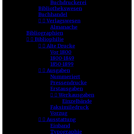
Buchdruckerei
Bibliothekswesen
Buchhandel


Verlagswesen
Almanache
Bibliographien


Bibliophilie


Alte Drucke
Vor 1800
1800-1849
1850-1899


Ausgaben
Nummeriert
Pressendrucke
Erstausgaben


Werkausgaben
Einzelbände
Faksimiledruck
Vorzug


Ausstattung
Einband
Typographie