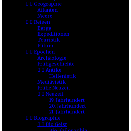


Geographie
Atlanten
Meere


Reisen
Berge
Expeditionen
Touristik
Führer


Epochen
Archäologie
Frühgeschichte


Antike
Hellenistik
Mediävistik
Frühe Neuzeit


Neuzeit
19. Jahrhundert
20. Jahrhundert
21. Jahrhundert


Biographie


Bio Geist
Bio Philosophie