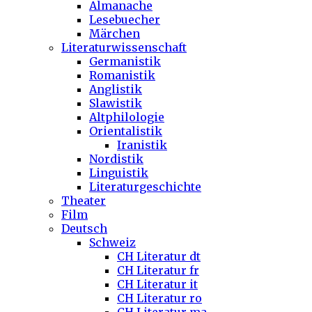
Almanache
Lesebuecher
Märchen
Literaturwissenschaft
Germanistik
Romanistik
Anglistik
Slawistik
Altphilologie
Orientalistik
Iranistik
Nordistik
Linguistik
Literaturgeschichte
Theater
Film
Deutsch
Schweiz
CH Literatur dt
CH Literatur fr
CH Literatur it
CH Literatur ro