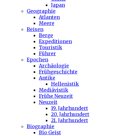
Japan
Geographie
Atlanten
Meere
Reisen
Berge
Expeditionen
Touristik
Führer
Epochen
Archäologie
Frühgeschichte
Antike
Hellenistik
Mediävistik
Frühe Neuzeit
Neuzeit
19. Jahrhundert
20. Jahrhundert
21. Jahrhundert
Biographie
Bio Geist