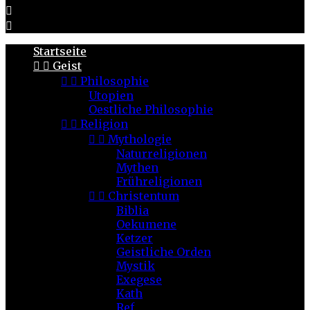


Startseite


Geist


Philosophie
Utopien
Oestliche Philosophie


Religion


Mythologie
Naturreligionen
Mythen
Frühreligionen


Christentum
Biblia
Oekumene
Ketzer
Geistliche Orden
Mystik
Exegese
Kath
Ref