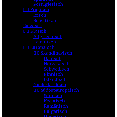
Portugiesisch


Englisch
Irisch
Schottisch
Russisch


Klassik
Altgriechisch
Lateinisch


Europäisch


Skandinavisch
Dänisch
Norwegisch
Schwedisch
Finnisch
Isländisch
Niederländisch


Südosteuropäisch
Serbisch
Kroatisch
Rumänisch
Bulgarisch
Ungarisch