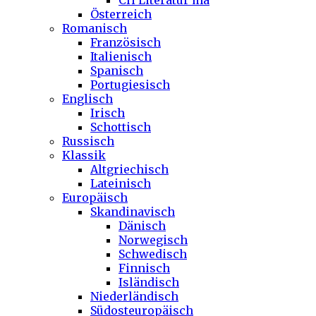
CH Literatur ma
Österreich
Romanisch
Französisch
Italienisch
Spanisch
Portugiesisch
Englisch
Irisch
Schottisch
Russisch
Klassik
Altgriechisch
Lateinisch
Europäisch
Skandinavisch
Dänisch
Norwegisch
Schwedisch
Finnisch
Isländisch
Niederländisch
Südosteuropäisch