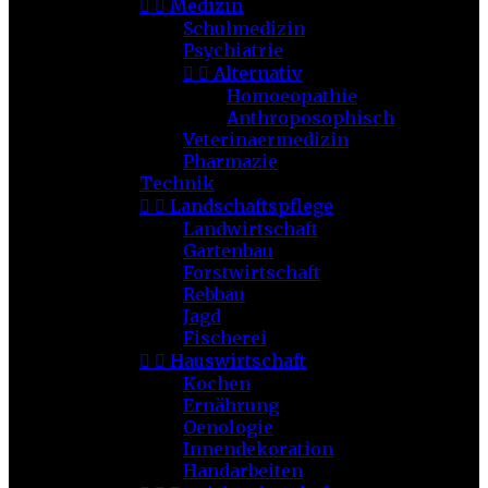


Medizin
Schulmedizin
Psychiatrie


Alternativ
Homoeopathie
Anthroposophisch
Veterinaermedizin
Pharmazie
Technik


Landschaftspflege
Landwirtschaft
Gartenbau
Forstwirtschaft
Rebbau
Jagd
Fischerei


Hauswirtschaft
Kochen
Ernährung
Oenologie
Innendekoration
Handarbeiten