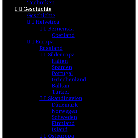
Techniken


Geschichte
Geschichte


Helvetica


Bernensia
Oberland


Europa
Russland


Südeuropa
Italien
Spanien
Portugal
Griechenland
Balkan
Türkei


Skandinavien
Dänemark
Norwegen
Schweden
Finnland
Island


Osteuropa