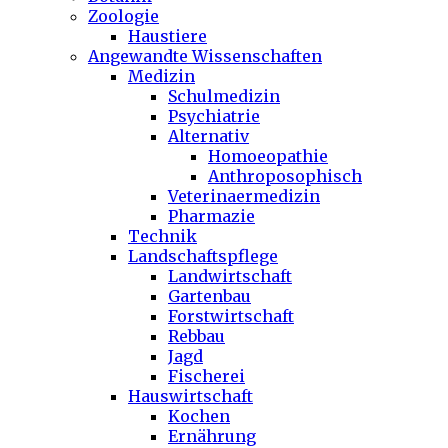
Zoologie
Haustiere
Angewandte Wissenschaften
Medizin
Schulmedizin
Psychiatrie
Alternativ
Homoeopathie
Anthroposophisch
Veterinaermedizin
Pharmazie
Technik
Landschaftspflege
Landwirtschaft
Gartenbau
Forstwirtschaft
Rebbau
Jagd
Fischerei
Hauswirtschaft
Kochen
Ernährung