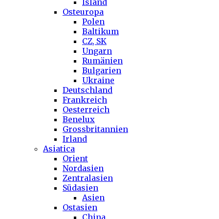
Island
Osteuropa
Polen
Baltikum
CZ, SK
Ungarn
Rumänien
Bulgarien
Ukraine
Deutschland
Frankreich
Oesterreich
Benelux
Grossbritannien
Irland
Asiatica
Orient
Nordasien
Zentralasien
Südasien
Asien
Ostasien
China