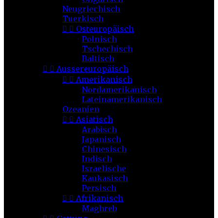
Neugriechisch
Tuerkisch


Osteuropäisch
Polnisch
Tschechisch
Baltisch


Aussereuropäisch


Amerikanisch
Nordamerikanisch
Lateinamerikanisch
Ozeanien


Asiatisch
Arabisch
Japanisch
Chinesisch
Indisch
Israelische
Kaukasisch
Persisch


Afrikanisch
Maghreb