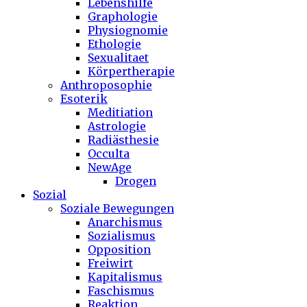
Lebenshilfe
Graphologie
Physiognomie
Ethologie
Sexualitaet
Körpertherapie
Anthroposophie
Esoterik
Meditiation
Astrologie
Radiästhesie
Occulta
NewAge
Drogen
Sozial
Soziale Bewegungen
Anarchismus
Sozialismus
Opposition
Freiwirt
Kapitalismus
Faschismus
Reaktion