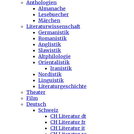
Anthologien
Almanache
Lesebuecher
Märchen
Literaturwissenschaft
Germanistik
Romanistik
Anglistik
Slawistik
Altphilologie
Orientalistik
Iranistik
Nordistik
Linguistik
Literaturgeschichte
Theater
Film
Deutsch
Schweiz
CH Literatur dt
CH Literatur fr
CH Literatur it