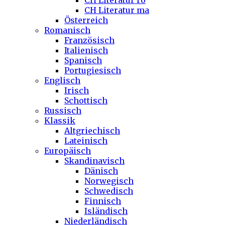
CH Literatur ro
CH Literatur ma
Österreich
Romanisch
Französisch
Italienisch
Spanisch
Portugiesisch
Englisch
Irisch
Schottisch
Russisch
Klassik
Altgriechisch
Lateinisch
Europäisch
Skandinavisch
Dänisch
Norwegisch
Schwedisch
Finnisch
Isländisch
Niederländisch