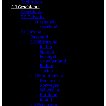
Techniken


Geschichte
Geschichte


Helvetica


Bernensia
Oberland


Europa
Russland


Südeuropa
Italien
Spanien
Portugal
Griechenland
Balkan
Türkei


Skandinavien
Dänemark
Norwegen
Schweden
Finnland
Island


Osteuropa