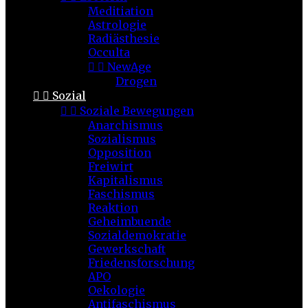
Meditiation
Astrologie
Radiästhesie
Occulta


NewAge
Drogen


Sozial


Soziale Bewegungen
Anarchismus
Sozialismus
Opposition
Freiwirt
Kapitalismus
Faschismus
Reaktion
Geheimbuende
Sozialdemokratie
Gewerkschaft
Friedensforschung
APO
Oekologie
Antifaschismus