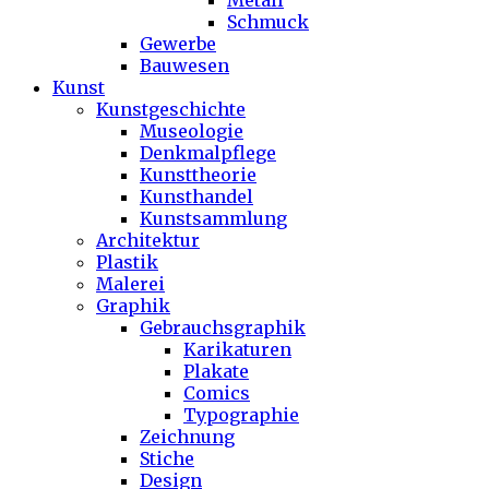
Metall
Schmuck
Gewerbe
Bauwesen
Kunst
Kunstgeschichte
Museologie
Denkmalpflege
Kunsttheorie
Kunsthandel
Kunstsammlung
Architektur
Plastik
Malerei
Graphik
Gebrauchsgraphik
Karikaturen
Plakate
Comics
Typographie
Zeichnung
Stiche
Design