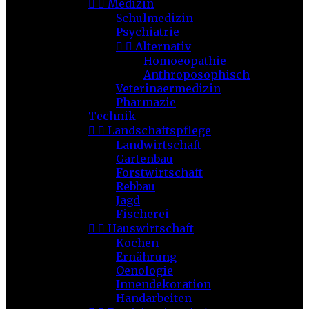


Medizin
Schulmedizin
Psychiatrie


Alternativ
Homoeopathie
Anthroposophisch
Veterinaermedizin
Pharmazie
Technik


Landschaftspflege
Landwirtschaft
Gartenbau
Forstwirtschaft
Rebbau
Jagd
Fischerei


Hauswirtschaft
Kochen
Ernährung
Oenologie
Innendekoration
Handarbeiten