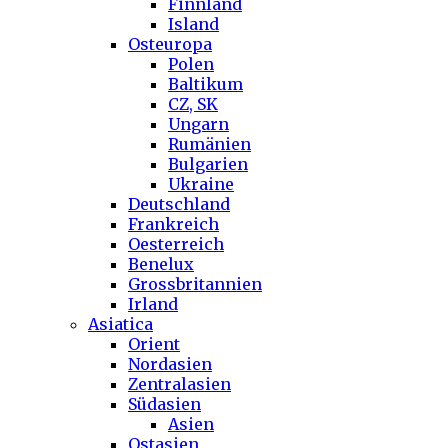
Finnland
Island
Osteuropa
Polen
Baltikum
CZ, SK
Ungarn
Rumänien
Bulgarien
Ukraine
Deutschland
Frankreich
Oesterreich
Benelux
Grossbritannien
Irland
Asiatica
Orient
Nordasien
Zentralasien
Südasien
Asien
Ostasien