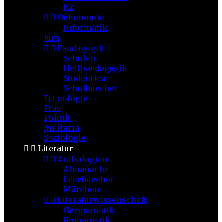
KZ


Oekonomie
Informatik
Jura


Paedagogik
Schulen
Heilpaedagogik
Studentica
Schulbuecher
Ethnologie
Frau
Politik
Militaria
Soziologie


Literatur


Anthologien
Almanache
Lesebuecher
Märchen


Literaturwissenschaft
Germanistik
Romanistik