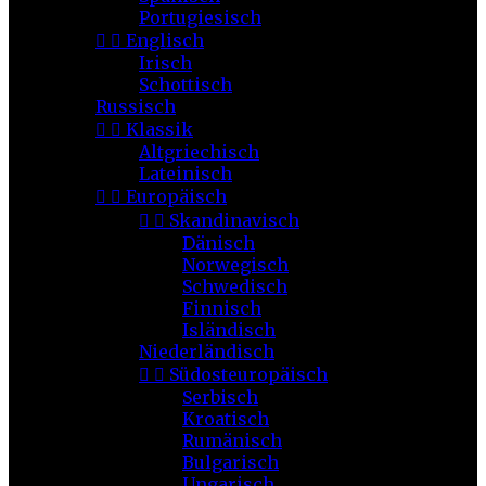
Portugiesisch


Englisch
Irisch
Schottisch
Russisch


Klassik
Altgriechisch
Lateinisch


Europäisch


Skandinavisch
Dänisch
Norwegisch
Schwedisch
Finnisch
Isländisch
Niederländisch


Südosteuropäisch
Serbisch
Kroatisch
Rumänisch
Bulgarisch
Ungarisch