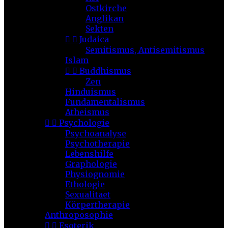
Ostkirche
Anglikan
Sekten


Judaica
Semitismus, Antisemitismus
Islam


Buddhismus
Zen
Hinduismus
Fundamentalismus
Atheismus


Psychologie
Psychoanalyse
Psychotherapie
Lebenshilfe
Graphologie
Physiognomie
Ethologie
Sexualitaet
Körpertherapie
Anthroposophie


Esoterik