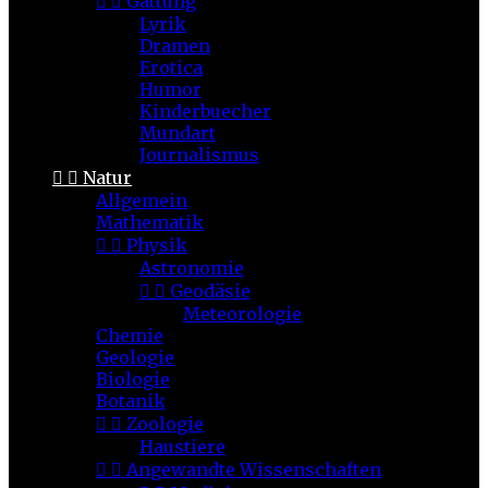


Gattung
Lyrik
Dramen
Erotica
Humor
Kinderbuecher
Mundart
Journalismus


Natur
Allgemein
Mathematik


Physik
Astronomie


Geodäsie
Meteorologie
Chemie
Geologie
Biologie
Botanik


Zoologie
Haustiere


Angewandte Wissenschaften