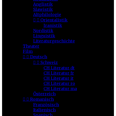
Anglistik
Slawistik
Altphilologie


Orientalistik
Iranistik
Nordistik
Linguistik
Literaturgeschichte
Theater
Film


Deutsch


Schweiz
CH Literatur dt
CH Literatur fr
CH Literatur it
CH Literatur ro
CH Literatur ma
Österreich


Romanisch
Französisch
Italienisch
Spanisch