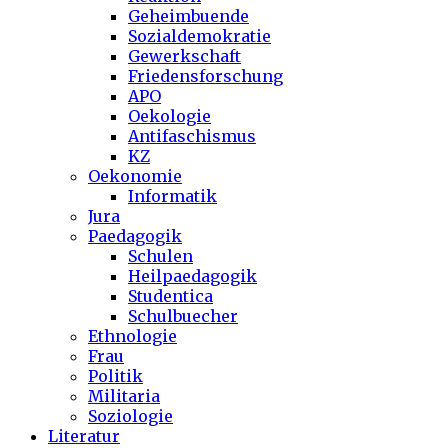
Geheimbuende
Sozialdemokratie
Gewerkschaft
Friedensforschung
APO
Oekologie
Antifaschismus
KZ
Oekonomie
Informatik
Jura
Paedagogik
Schulen
Heilpaedagogik
Studentica
Schulbuecher
Ethnologie
Frau
Politik
Militaria
Soziologie
Literatur