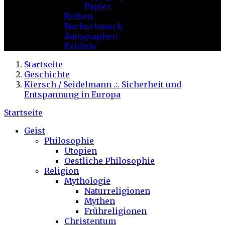
Papier
Reihen
Buchschmuck
Autographen
Exlibris
Startseite
Geschichte
Kiersch / Seidelmann .:. Sicherheit und
Entspannung in Europa
Startseite
Geist
Philosophie
Utopien
Oestliche Philosophie
Religion
Mythologie
Naturreligionen
Mythen
Frühreligionen
Christentum