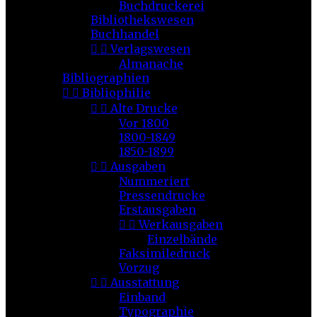
Buchdruckerei
Bibliothekswesen
Buchhandel


Verlagswesen
Almanache
Bibliographien


Bibliophilie


Alte Drucke
Vor 1800
1800-1849
1850-1899


Ausgaben
Nummeriert
Pressendrucke
Erstausgaben


Werkausgaben
Einzelbände
Faksimiledruck
Vorzug


Ausstattung
Einband
Typographie