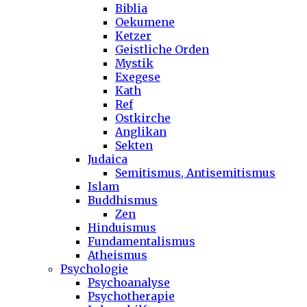
Biblia
Oekumene
Ketzer
Geistliche Orden
Mystik
Exegese
Kath
Ref
Ostkirche
Anglikan
Sekten
Judaica
Semitismus, Antisemitismus
Islam
Buddhismus
Zen
Hinduismus
Fundamentalismus
Atheismus
Psychologie
Psychoanalyse
Psychotherapie