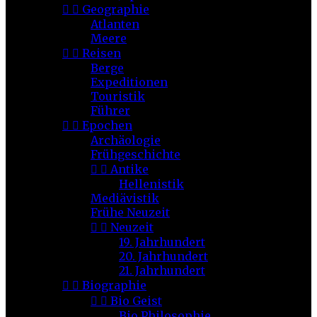


Geographie
Atlanten
Meere


Reisen
Berge
Expeditionen
Touristik
Führer


Epochen
Archäologie
Frühgeschichte


Antike
Hellenistik
Mediävistik
Frühe Neuzeit


Neuzeit
19. Jahrhundert
20. Jahrhundert
21. Jahrhundert


Biographie


Bio Geist
Bio Philosophie