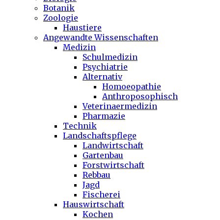
Botanik
Zoologie
Haustiere
Angewandte Wissenschaften
Medizin
Schulmedizin
Psychiatrie
Alternativ
Homoeopathie
Anthroposophisch
Veterinaermedizin
Pharmazie
Technik
Landschaftspflege
Landwirtschaft
Gartenbau
Forstwirtschaft
Rebbau
Jagd
Fischerei
Hauswirtschaft
Kochen