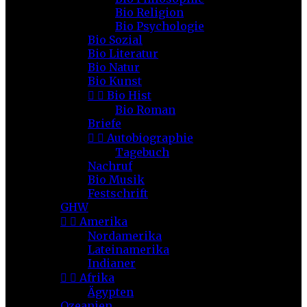
Bio Religion
Bio Psychologie
Bio Sozial
Bio Literatur
Bio Natur
Bio Kunst


Bio Hist
Bio Roman
Briefe


Autobiographie
Tagebuch
Nachruf
Bio Musik
Festschrift
GHW


Amerika
Nordamerika
Lateinamerika
Indianer


Afrika
Ägypten
Ozeanien