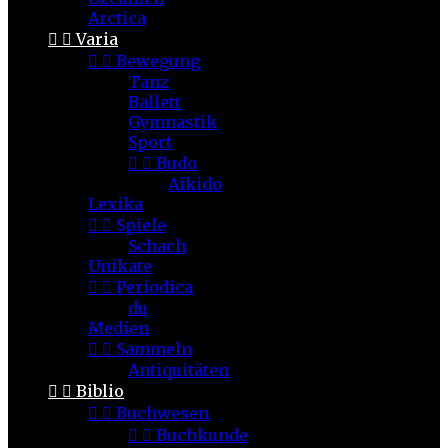
Arctica


Varia


Bewegung
Tanz
Ballett
Gymnastik
Sport


Budo
Aikido
Lexika


Spiele
Schach
Unikate


Periodica
du
Medien


Sammeln
Antiquitäten


Biblio


Buchwesen


Buchkunde