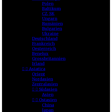
Polen
Baltikum
CZ, SK
Ungarn
Rumänien
Bulgarien
Ukraine
Deutschland
Frankreich
Oesterreich
Benelux
Grossbritannien
Irland


Asiatica
Orient
Nordasien
Zentralasien


Südasien
Asien


Ostasien
China
Japan