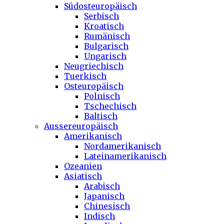
Südosteuropäisch
Serbisch
Kroatisch
Rumänisch
Bulgarisch
Ungarisch
Neugriechisch
Tuerkisch
Osteuropäisch
Polnisch
Tschechisch
Baltisch
Aussereuropäisch
Amerikanisch
Nordamerikanisch
Lateinamerikanisch
Ozeanien
Asiatisch
Arabisch
Japanisch
Chinesisch
Indisch