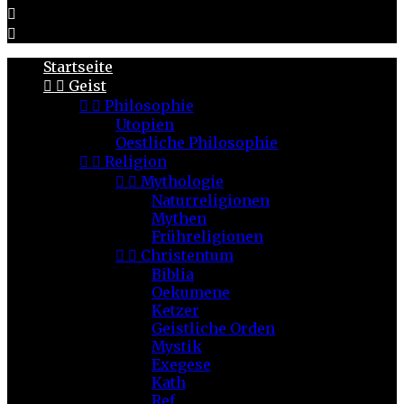


Startseite


Geist


Philosophie
Utopien
Oestliche Philosophie


Religion


Mythologie
Naturreligionen
Mythen
Frühreligionen


Christentum
Biblia
Oekumene
Ketzer
Geistliche Orden
Mystik
Exegese
Kath
Ref