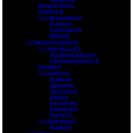
Neugriechisch
Tuerkisch


Osteuropäisch
Polnisch
Tschechisch
Baltisch


Aussereuropäisch


Amerikanisch
Nordamerikanisch
Lateinamerikanisch
Ozeanien


Asiatisch
Arabisch
Japanisch
Chinesisch
Indisch
Israelische
Kaukasisch
Persisch


Afrikanisch
Maghreb