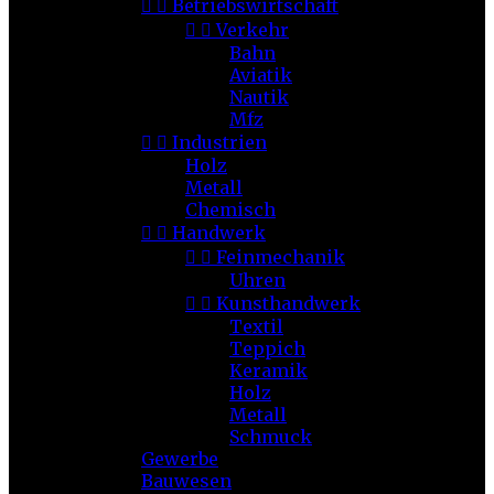


Betriebswirtschaft


Verkehr
Bahn
Aviatik
Nautik
Mfz


Industrien
Holz
Metall
Chemisch


Handwerk


Feinmechanik
Uhren


Kunsthandwerk
Textil
Teppich
Keramik
Holz
Metall
Schmuck
Gewerbe
Bauwesen