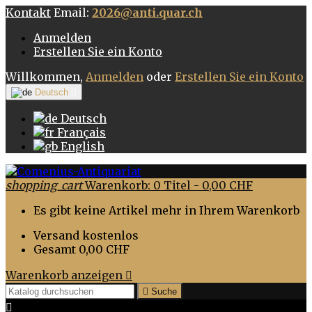
Kontakt
Email:
2026@anti.quar.ch
Anmelden
Erstellen Sie ein Konto
Willkommen,
Anmelden
oder
Erstellen Sie ein Konto
Deutsch

Deutsch
Français
English
shopping_cart
Warenkorb:
0
Titel - 0,00 CHF
Es gibt keine Artikel mehr in Ihrem Warenkorb
Versand
kostenlos
Gesamt
0,00 CHF
Warenkorb anzeigen


Suche
